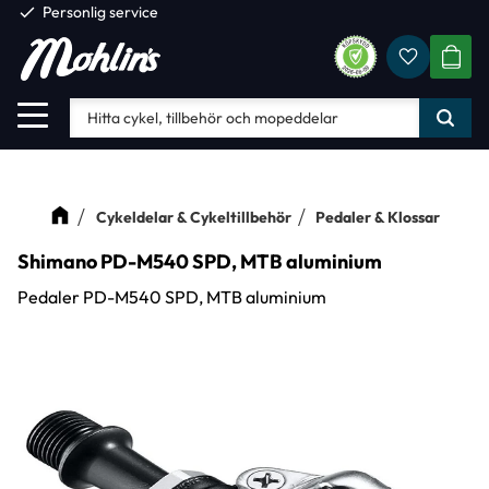
check
Personlig service
Favorite
Meny
KUND
Cykeldelar & Cykeltillbehör
Pedaler & Klossar
Shimano PD-M540 SPD, MTB aluminium
Pedaler PD-M540 SPD, MTB aluminium