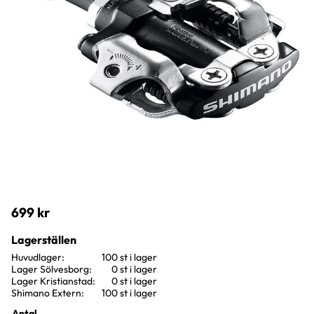
699
kr
Lagerställen
Huvudlager
100 st i lager
Lager Sölvesborg
0 st i lager
Lager Kristianstad
0 st i lager
Shimano Extern
100 st i lager
Antal