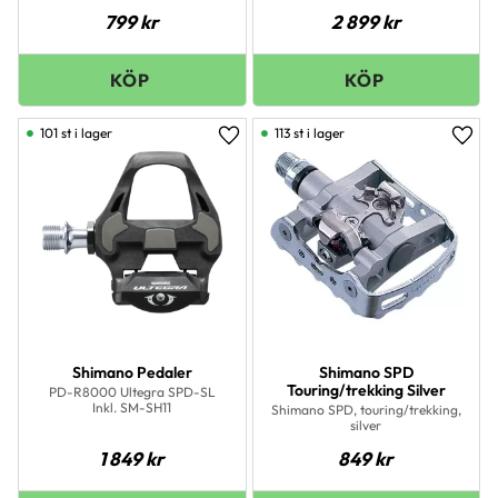
799
kr
2 899
kr
101 st i lager
113 st i lager
Lägg till i favoriter
Lägg 
Shimano Pedaler
Shimano SPD
Touring/trekking Silver
PD-R8000 Ultegra SPD-SL
Inkl. SM-SH11
Shimano SPD, touring/trekking,
silver
1 849
kr
849
kr