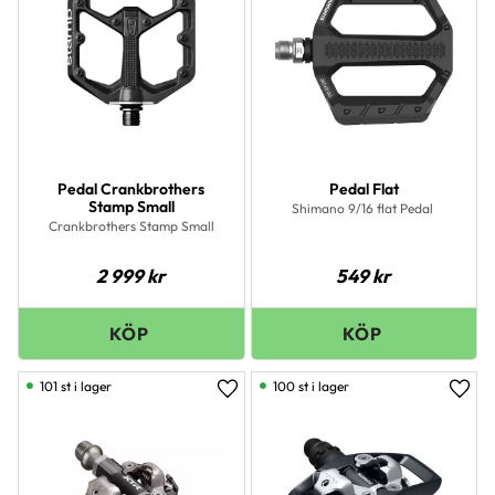
Pedal Crankbrothers
Pedal Flat
Stamp Small
Shimano 9/16 flat Pedal
Crankbrothers Stamp Small
2 999
kr
549
kr
101 st i lager
100 st i lager
Lägg till i favoriter
Lägg 