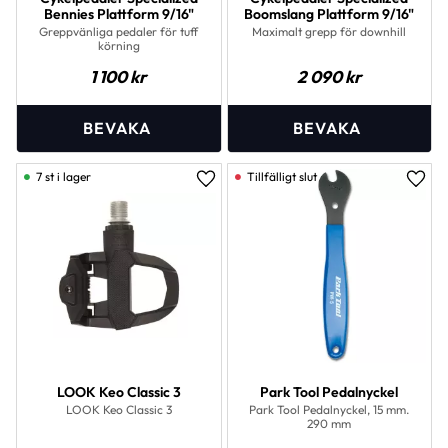
Bennies Plattform 9/16"
Boomslang Plattform 9/16"
Greppvänliga pedaler för tuff
Maximalt grepp för downhill
körning
1 100
kr
2 090
kr
7 st i lager
Lägg till i favoriter
Lägg 
LOOK Keo Classic 3
Park Tool Pedalnyckel
LOOK Keo Classic 3
Park Tool Pedalnyckel, 15 mm.
290 mm