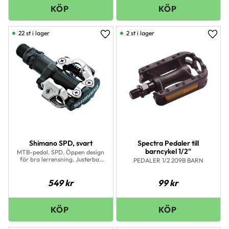
22 st i lager
2 st i lager
Lägg till i favoriter
Lägg 
Shimano SPD, svart
Spectra Pedaler till
barncykel 1/2"
MTB-pedal. SPD. Öppen design
för bra lerrensning. Justerbar
PEDALER 1/2 209B BARN
spänning. Tätad cartridgeaxel.
Pedalklossar medföljer. Mycket
pålitlig funktion.
549
kr
99
kr