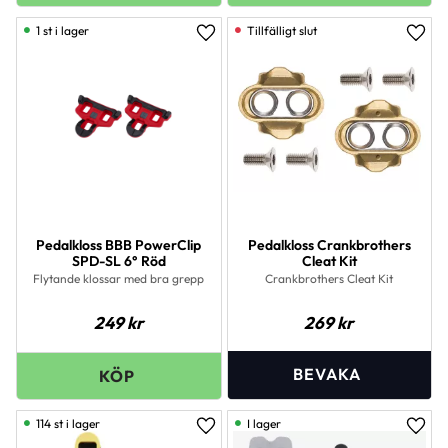
1 st i lager
Lägg till i favoriter
Lägg 
Pedalkloss BBB PowerClip
Pedalkloss Crankbrothers
SPD-SL 6° Röd
Cleat Kit
Flytande klossar med bra grepp
Crankbrothers Cleat Kit
249
kr
269
kr
114 st i lager
I lager
Lägg till i favoriter
Lägg 