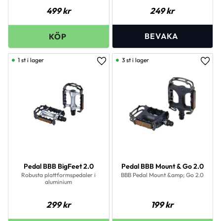
499
kr
249
kr
1 st i lager
3 st i lager
Lägg till i favoriter
Lägg 
Pedal BBB BigFeet 2.0
Pedal BBB Mount & Go 2.0
Robusta plattformspedaler i
BBB Pedal Mount &amp; Go 2.0
aluminium
299
kr
199
kr