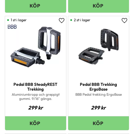
1 st i lager
2 st i lager
Lägg till i favoriter
Lägg 
Pedal BBB SteadyREST
Pedal BBB Trekking
Trekking
ErgoBase
Aluminiumkropp och greppigt
BBB Pedal trekking ErgoBase
gummi. 9/16" gänga.
299
kr
299
kr