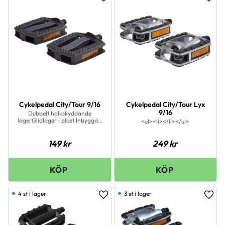
Lägg till i favoriter
Lägg 
Cykelpedal City/Tour 9/16
Cykelpedal City/Tour Lyx
9/16
Dubbelt halkskyddande
lagerGlidlager i plast Inbyggda
<ul><li></li></ul>
reflektorer
149
kr
249
kr
4 st i lager
3 st i lager
Lägg till i favoriter
Lägg 