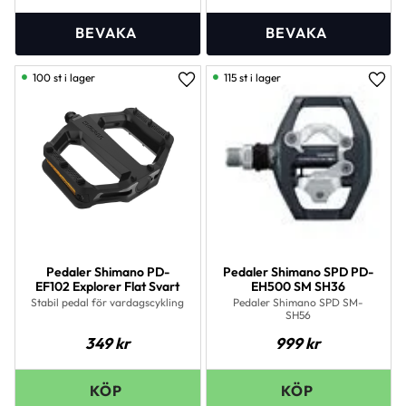
100 st i lager
115 st i lager
Lägg till i favoriter
Lägg 
Pedaler Shimano PD-
Pedaler Shimano SPD PD-
EF102 Explorer Flat Svart
EH500 SM SH36
Stabil pedal för vardagscykling
Pedaler Shimano SPD SM-
SH56
349
kr
999
kr