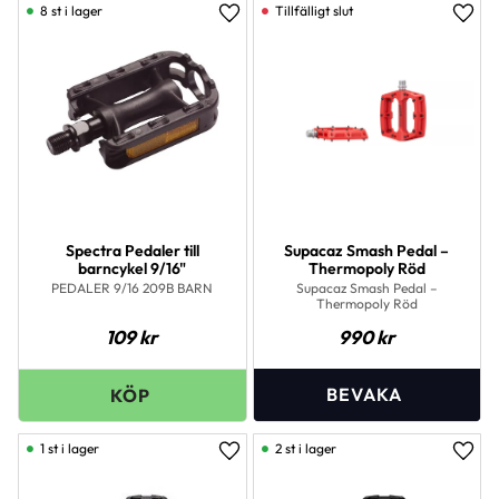
8 st i lager
Lägg till i favoriter
Lägg 
Spectra Pedaler till
Supacaz Smash Pedal –
barncykel 9/16"
Thermopoly Röd
PEDALER 9/16 209B BARN
Supacaz Smash Pedal –
Thermopoly Röd
109
kr
990
kr
1 st i lager
2 st i lager
Lägg till i favoriter
Lägg 