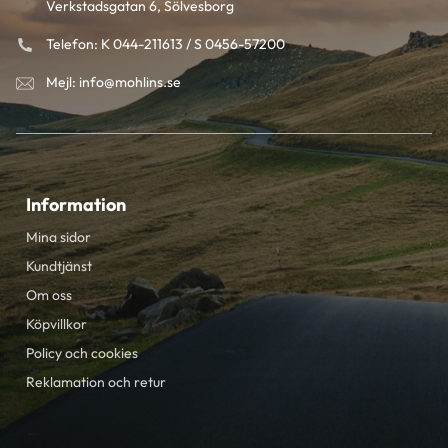
Verkstadsgatan 6, Sölvesborg
Telefon: K 044-211613 / S 0456-57200
Mejl: info@mohlins.se
Information
Mina sidor
Kundtjänst
Om oss
Köpvillkor
Policy och cookies
Reklamation och retur