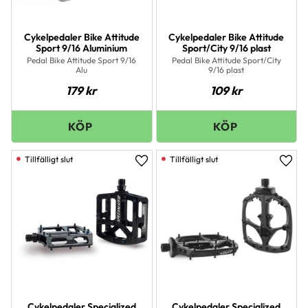
Cykelpedaler Bike Attitude
Cykelpedaler Bike Attitude
Sport 9/16 Aluminium
Sport/City 9/16 plast
Pedal Bike Attitude Sport 9/16
Pedal Bike Attitude Sport/City
Alu
9/16 plast
179
kr
109
kr
Lägg till i favoriter
Lägg 
Cykelpedaler Specialized
Cykelpedaler Specialized