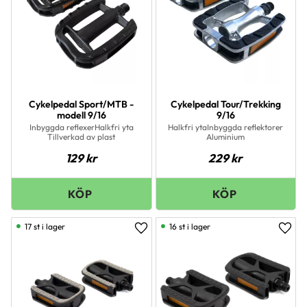
Cykelpedal Sport/MTB -
Cykelpedal Tour/Trekking
modell 9/16
9/16
Inbyggda reflexerHalkfri yta
Halkfri ytaInbyggda reflektorer
Tillverkad av plast
Aluminium
129
kr
229
kr
17 st i lager
16 st i lager
Lägg till i favoriter
Lägg 