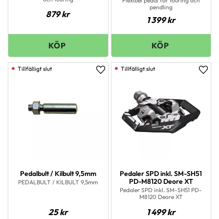
Flexibel pedal för touring och
pendling
879
kr
1 399
kr
Lägg till i favoriter
Lägg 
Pedalbult / Kilbult 9,5mm
Pedaler SPD inkl. SM-SH51
PD-M8120 Deore XT
PEDALBULT / KILBULT 9,5mm
Pedaler SPD inkl. SM-SH51 PD-
M8120 Deore XT
25
kr
1 499
kr