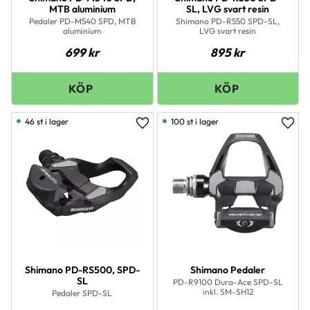
MTB aluminium
SL, LVG svart resin
Pedaler PD-M540 SPD, MTB
Shimano PD-R550 SPD-SL,
aluminium
LVG svart resin
699
kr
895
kr
46 st i lager
100 st i lager
Lägg till i favoriter
Lägg 
Shimano PD-RS500, SPD-
Shimano Pedaler
SL
PD-R9100 Dura-Ace SPD-SL
inkl. SM-SH12
Pedaler SPD-SL