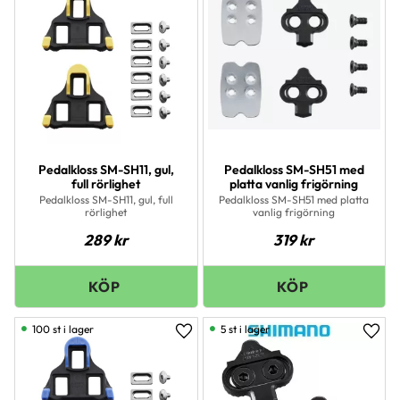
Pedalkloss SM-SH11, gul,
Pedalkloss SM-SH51 med
full rörlighet
platta vanlig frigörning
Pedalkloss SM-SH11, gul, full
Pedalkloss SM-SH51 med platta
rörlighet
vanlig frigörning
289
kr
319
kr
100 st i lager
5 st i lager
Lägg till i favoriter
Lägg 