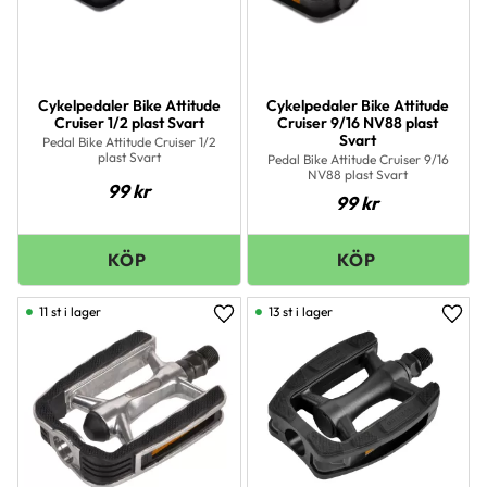
Cykelpedaler Bike Attitude
Cykelpedaler Bike Attitude
Cruiser 1/2 plast Svart
Cruiser 9/16 NV88 plast
Svart
Pedal Bike Attitude Cruiser 1/2
plast Svart
Pedal Bike Attitude Cruiser 9/16
NV88 plast Svart
99
kr
99
kr
11 st i lager
13 st i lager
Lägg till i favoriter
Lägg 