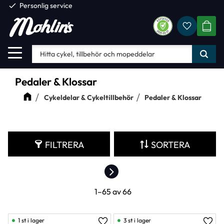
check
Personlig service
Favorite
Meny
KUND
Pedaler & Klossar
Cykeldelar & Cykeltillbehör
Pedaler & Klossar
FILTRERA
SORTERA
1–
65
av
66
1 st i lager
3 st i lager