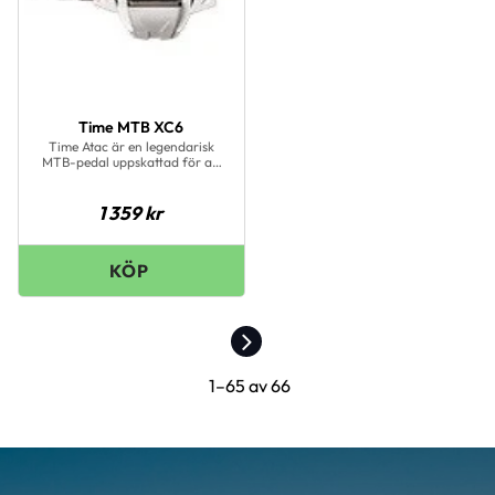
Time MTB XC6
Time Atac är en legendarisk
MTB-pedal uppskattad för att
den är i det närmaste
oförstörbar och inte samlar på
sig lera alls, Den slutna
1 359
kr
designen fungerar bättre än de
flesta andra i mycket smutsiga
förhållanden samt snö och is.
1–
65
av
66