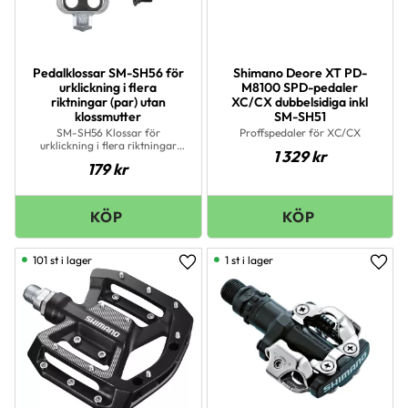
Pedalklossar SM-SH56 för
Shimano Deore XT PD-
urklickning i flera
M8100 SPD-pedaler
riktningar (par) utan
XC/CX dubbelsidiga inkl
klossmutter
SM-SH51
SM-SH56 Klossar för
Proffspedaler för XC/CX
urklickning i flera riktningar
1 329
kr
(par) utan klossmutter
179
kr
101 st i lager
1 st i lager
Lägg till i favoriter
Lägg 