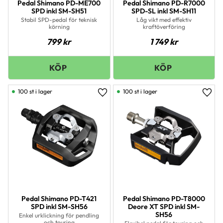
Pedal Shimano PD-ME700
Pedal Shimano PD-R7000
SPD inkl SM-SH51
SPD-SL inkl SM-SH11
Stabil SPD-pedal för teknisk
Låg vikt med effektiv
körning
kraftöverföring
799
kr
1 749
kr
100 st i lager
100 st i lager
Lägg till i favoriter
Lägg 
Pedal Shimano PD-T421
Pedal Shimano PD-T8000
SPD inkl SM-SH56
Deore XT SPD inkl SM-
SH56
Enkel urklickning för pendling
och touring