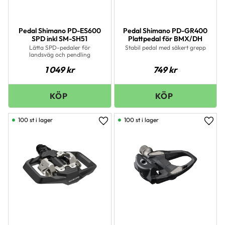
Pedal Shimano PD-ES600
Pedal Shimano PD-GR400
SPD inkl SM-SH51
Plattpedal för BMX/DH
Lätta SPD-pedaler för
Stabil pedal med säkert grepp
landsväg och pendling
1 049
kr
749
kr
100 st i lager
100 st i lager
Lägg till i favoriter
Lägg 