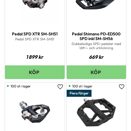
Pedal SPD XTR SM-SH51
Pedal Shimano PD-ED500
SPD inkl SM-SH56
Pedal SPD XTR SM-SH51
Dubbelsidiga SPD-pedaler med
lätt i- och urklickning
1 899
kr
669
kr
100 st i lager
100 st i lager
Lägg till i favoriter
Lägg 
Flera färger