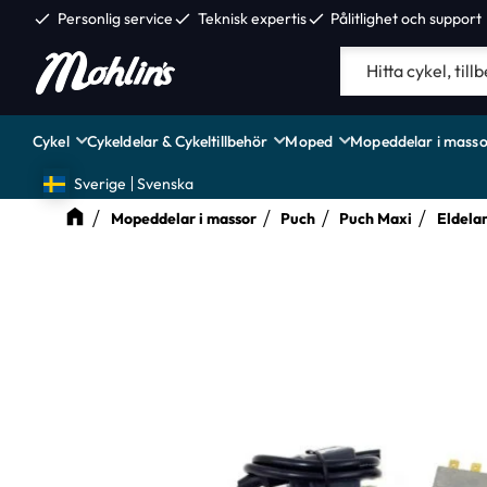
check
Personlig service
check
Teknisk expertis
check
Pålitlighet och support
Cykel
Cykeldelar & Cykeltillbehör
Moped
Mopeddelar i masso
Sverige
Svenska
Mopeddelar i massor
Puch
Puch Maxi
Eldela