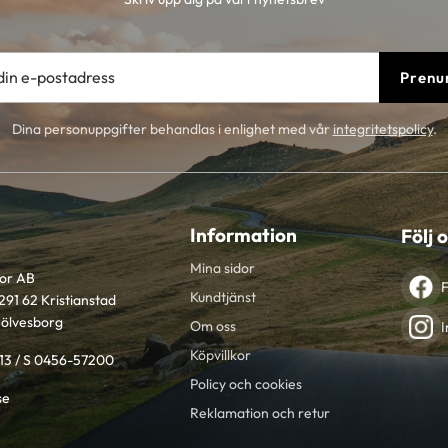
Prenu
Dina personuppgifter behandlas i enlighet med vår
integritetspolicy
.
Information
Följ 
Mina sidor
tor AB
Kundtjänst
291 62 Kristianstad
Sölvesborg
Om oss
I
Köpvillkor
613 / S 0456-57200
Policy och cookies
se
Reklamation och retur