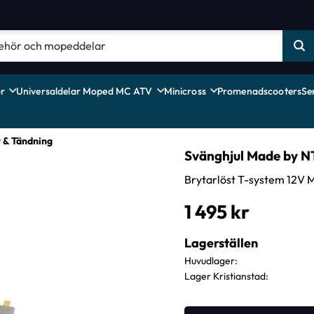
r
Universaldelar Moped MC ATV
Minicross
Promenadscooters
Se
r & Tändning
Svänghjul Made by N
Brytarlöst T-system 12V 
1 495
kr
Lagerställen
Huvudlager
Lager Kristianstad