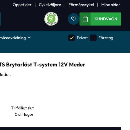
Öppetider
Cykelväljare
Förmånscykel
Mina sidor
Favoriter
KUNDVAGN
rviceavdelning
done
done
Privat
Företag
TS Brytarlöst T-system 12V Medur
Medur.
0 st i lager