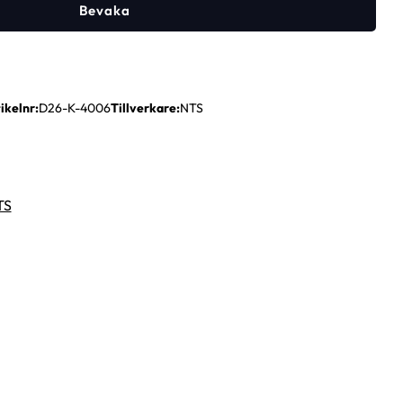
Bevaka
ikelnr
D26-K-4006
Tillverkare
NTS
TS