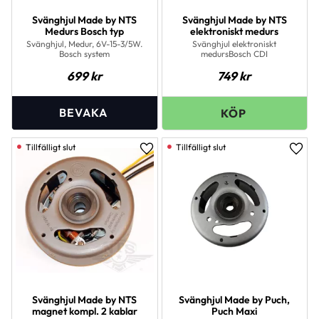
Svänghjul Made by NTS
Svänghjul Made by NTS
Medurs Bosch typ
elektroniskt medurs
Svänghjul, Medur, 6V-15-3/5W.
Svänghjul elektroniskt
Bosch system
medursBosch CDI
699
kr
749
kr
Lägg till i favoriter
Lägg 
Svänghjul Made by NTS
Svänghjul Made by Puch,
magnet kompl. 2 kablar
Puch Maxi