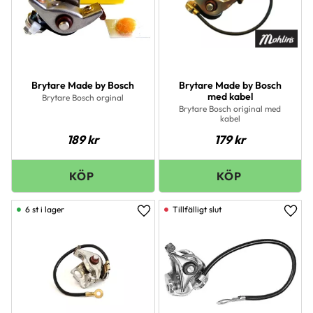
Brytare Made by Bosch
Brytare Made by Bosch
med kabel
Brytare Bosch orginal
Brytare Bosch original med
kabel
189
kr
179
kr
6 st i lager
Lägg till i favoriter
Lägg 