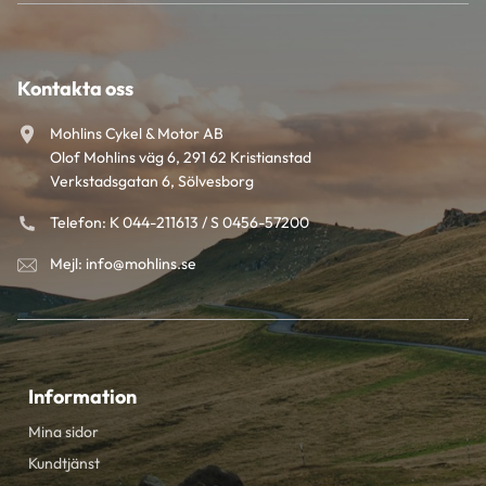
Kontakta oss
Mohlins Cykel & Motor AB
Olof Mohlins väg 6, 291 62 Kristianstad
Verkstadsgatan 6, Sölvesborg
Telefon: K 044-211613 / S 0456-57200
Mejl: info@mohlins.se
Information
Mina sidor
Kundtjänst