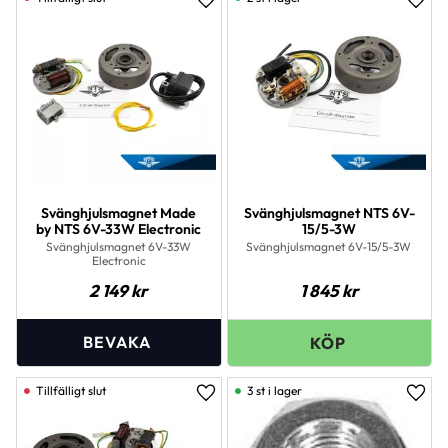
Lägg till i favoriter
Lägg 
Svänghjulsmagnet Made
Svänghjulsmagnet NTS 6V-
by NTS 6V-33W Electronic
15/5-3W
Svänghjulsmagnet 6V-33W
Svänghjulsmagnet 6V-15/5-3W
Electronic
2 149
kr
1 845
kr
3 st i lager
Lägg till i favoriter
Lägg 