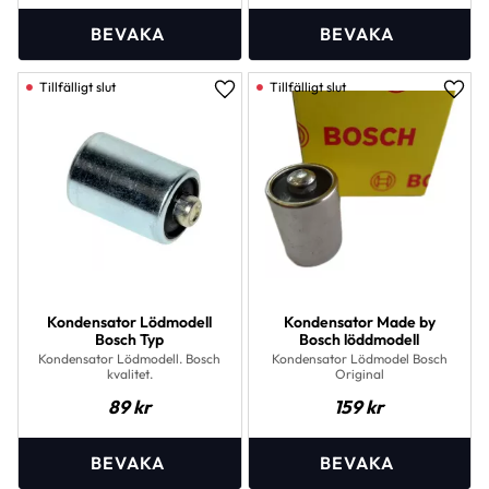
Lägg till i favoriter
Lägg 
Kondensator Lödmodell
Kondensator Made by
Bosch Typ
Bosch löddmodell
Kondensator Lödmodell. Bosch
Kondensator Lödmodel Bosch
kvalitet.
Original
89
kr
159
kr