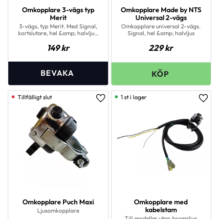
Omkopplare 3-vägs typ
Omkopplare Made by NTS
Merit
Universal 2-vägs
3-vägs, typ Merit. Med Signal,
Omkopplare universal 2-vägs.
kortslutare, hel &amp; halvljus.
Signal, hel &amp; halvljus
Komplett. med fäste.
149
kr
229
kr
Förkromad.Omkopplare 3-
vägs
1 st i lager
Lägg till i favoriter
Lägg 
Omkopplare Puch Maxi
Omkopplare med
kabelstam
Ljusomkopplare
Till modeller utan bromsljus