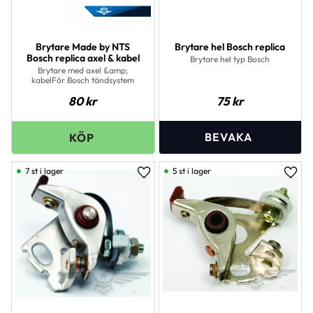
Brytare Made by NTS
Brytare hel Bosch replica
Bosch replica axel & kabel
Brytare hel typ Bosch
Brytare med axel &amp;
kabelFör Bosch tändsystem
80
kr
75
kr
7 st i lager
5 st i lager
Lägg till i favoriter
Lägg 