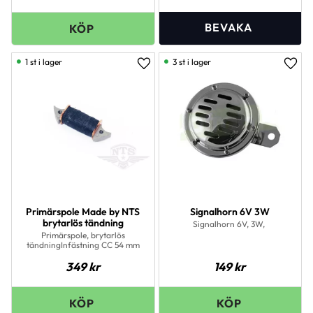
1 st i lager
3 st i lager
Lägg till i favoriter
Lägg 
Primärspole Made by NTS
Signalhorn 6V 3W
brytarlös tändning
Signalhorn 6V, 3W,
Primärspole, brytarlös
tändningInfästning CC 54 mm
349
kr
149
kr