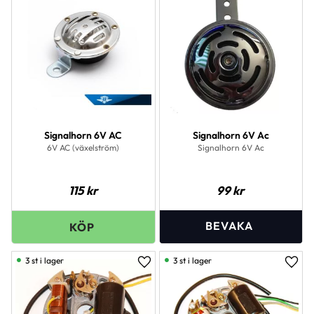
Signalhorn 6V AC
Signalhorn 6V Ac
6V AC (växelström)
Signalhorn 6V Ac
115
kr
99
kr
3 st i lager
3 st i lager
Lägg till i favoriter
Lägg 