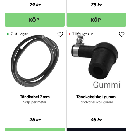
29
kr
25
kr
21 st i lager
Lägg till i favoriter
Lägg 
Tändkabel 7 mm
Tändkabelsko i gummi
Säljs per meter
Tändkabelsko i gummi
25
kr
45
kr