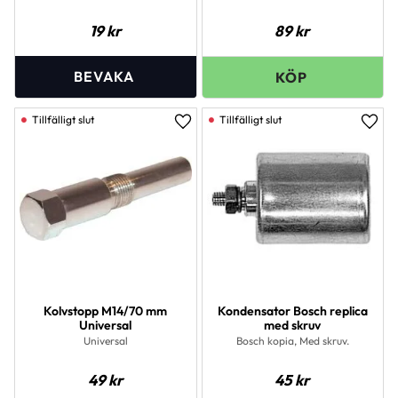
19
kr
89
kr
Lägg till i favoriter
Lägg 
Kolvstopp M14/70 mm
Kondensator Bosch replica
Universal
med skruv
Universal
Bosch kopia, Med skruv.
49
kr
45
kr