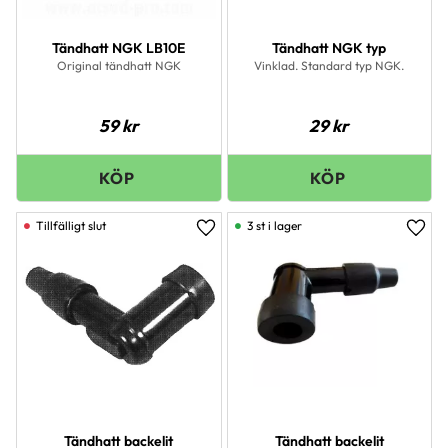
Tändhatt NGK LB10E
Tändhatt NGK typ
Original tändhatt NGK
Vinklad. Standard typ NGK.
59
kr
29
kr
3 st i lager
Lägg till i favoriter
Lägg 
Tändhatt backelit
Tändhatt backelit