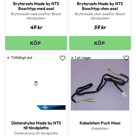
Brytarsats Made by NTS
Brytarsats Made by NTS
Boschtyp med axel
Boschtyp utan axel
Brytaresats med axelFör Bosch
Brytaresats utan axelFör Bosch
tändsystem
tändsystem
49
kr
59
kr
1 st i lager
Lägg till i favoriter
Lägg 
Distanshylsa Made by NTS
Kabelstam Puch Maxi
till tändplatta
Kabelstam
Distanshylsa till tändplatta