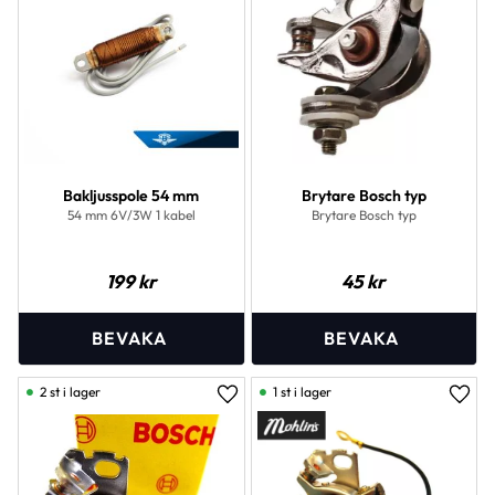
Bakljusspole 54 mm
Brytare Bosch typ
54 mm 6V/3W 1 kabel
Brytare Bosch typ
199
kr
45
kr
2 st i lager
1 st i lager
Lägg till i favoriter
Lägg 