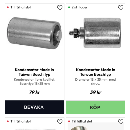
2 st i lager
Lägg till i favoriter
Lägg 
Kondensator Made in
Kondensator Made in
Taiwan Bosch typ
Taiwan Boschtyp
Kondensator i bra kvalitet.
Diameter 18 x 35 mm, med
Boschtyp 18x35 mm
skruv.
79
kr
39
kr
Lägg till i favoriter
Lägg 