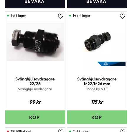
1 st i lager
14 st i lager
Lägg till i favoriter
Lägg 
Svänghjulsavdragare
Svänghjulsavdragare
22/26
M22/M26 mm
Svänghjulsavdragare
Made by NTS
99
kr
115
kr
2 st i lager