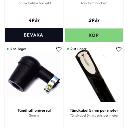
Tändkabelsko backelit
Tändhatt backelit
49
kr
29
kr
4 st i lager
9 st i lager
Lägg till i favoriter
Lägg 
Tändhatt universal
Tändkabel 5 mm per meter
Gummi
Tändkabel 5 mm, pris per meter