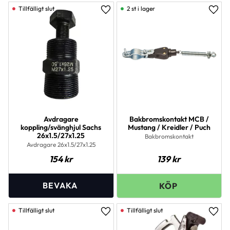
2 st i lager
Lägg till i favoriter
Lägg 
Avdragare
Bakbromskontakt MCB /
koppling/svänghjul Sachs
Mustang / Kreidler / Puch
26x1.5/27x1.25
Bakbromskontakt
Avdragare 26x1.5/27x1.25
154
kr
139
kr
Lägg till i favoriter
Lägg 