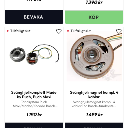
1 390
kr
Lägg till i favoriter
Lägg 
Svänghjul komplett Made
Svänghjul magnet kompl. 4
by Puch, Puch Maxi
kablar
Tändsystem Puch
Svänghjulsmagnet kompl. 4
Maxi/Macho/Korado Bosch
kablarFör Bosch-tändsystem
replika met bromljus
(Medur)
1 190
kr
1 499
kr