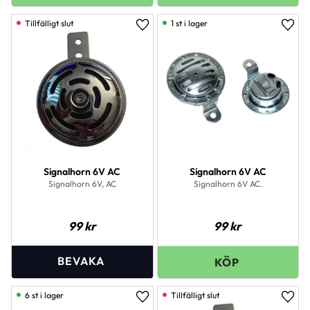
1 st i lager
Lägg till i favoriter
Lägg 
Signalhorn 6V AC
Signalhorn 6V AC
Signalhorn 6V, AC
Signalhorn 6V AC.
99
kr
99
kr
6 st i lager
Lägg till i favoriter
Lägg 