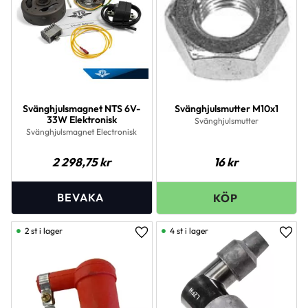
Svänghjulsmagnet NTS 6V-
Svänghjulsmutter M10x1
33W Elektronisk
Svänghjulsmutter
Svänghjulsmagnet Electronisk
2 298,75
kr
16
kr
2 st i lager
4 st i lager
Lägg till i favoriter
Lägg 