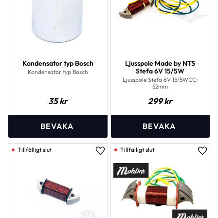
Kondensator typ Bosch
Ljusspole Made by NTS
Stefa 6V 15/5W
Kondensator typ Bosch
Ljusspole Stefa 6V 15/5WCC:
52mm
35
kr
299
kr
Lägg till i favoriter
Lägg 