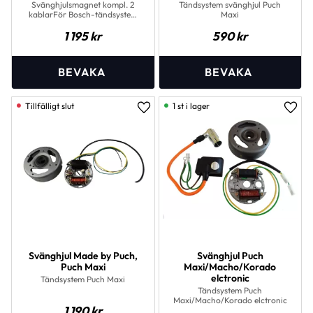
Svänghjulsmagnet kompl. 2
Tändsystem svänghjul Puch
kablarFör Bosch-tändsystem
Maxi
(Medur)
1 195
kr
590
kr
1 st i lager
Lägg till i favoriter
Lägg 
Svänghjul Made by Puch,
Svänghjul Puch
Puch Maxi
Maxi/Macho/Korado
elctronic
Tändsystem Puch Maxi
Tändsystem Puch
Maxi/Macho/Korado elctronic
1 190
kr