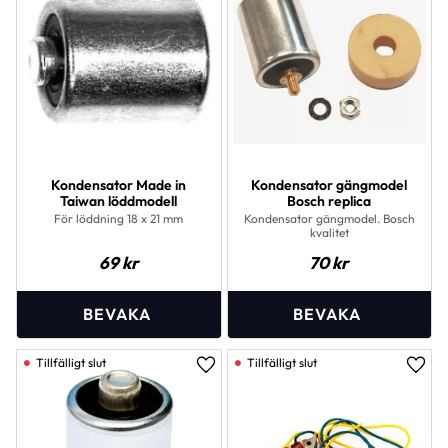
Kondensator Made in
Kondensator gängmodel
Taiwan löddmodell
Bosch replica
För löddning 18 x 21 mm
Kondensator gängmodel. Bosch
kvalitet
69
kr
70
kr
Lägg till i favoriter
Lägg 