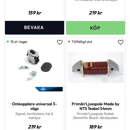
159
kr
219
kr
15 st i lager
Lägg till i favoriter
Lägg 
Omkopplare universal 3-
Primär/Ljusspole Made by
vägs
NTS 1kabel 54mm
Signal, kortslutare, hel &
Primär/Ljusspole 1kabel,
halvljus
54mmFör Bosch-tändsystem
219
kr
189
kr