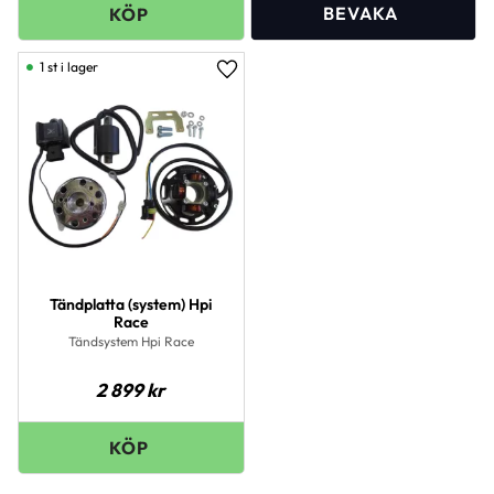
1 st i lager
Lägg till i favoriter
Tändplatta (system) Hpi
Race
Tändsystem Hpi Race
2 899
kr