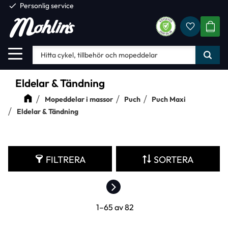
check
Personlig service
Favorite
Meny
KUND
Eldelar & Tändning
Mopeddelar i massor
Puch
Puch Maxi
Eldelar & Tändning
FILTRERA
SORTERA
1–
65
av
82