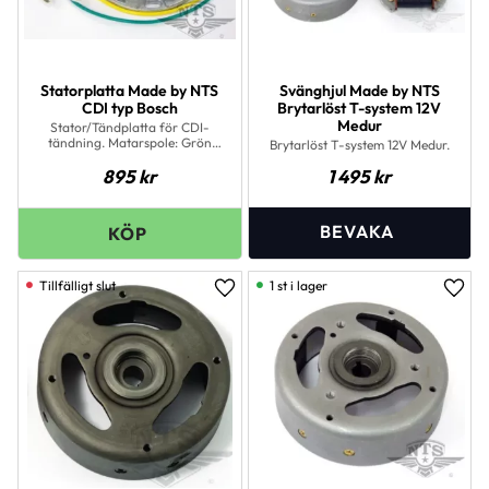
Statorplatta Made by NTS
Svänghjul Made by NTS
CDI typ Bosch
Brytarlöst T-system 12V
Medur
Stator/Tändplatta för CDI-
tändning. Matarspole: Grön
Brytarlöst T-system 12V Medur.
tråd. Ca 230 ohm Ljusspole: Gul
895
kr
1 495
kr
tråd. Ca 0,4 ohm
1 st i lager
Lägg till i favoriter
Lägg 