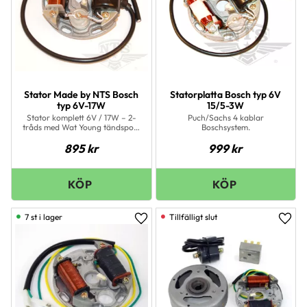
Stator Made by NTS Bosch
Statorplatta Bosch typ 6V
typ 6V-17W
15/5-3W
Stator komplett 6V / 17W – 2-
Puch/Sachs 4 kablar
tråds med Wat Young tändspole
Boschsystem.
54mm
895
kr
999
kr
7 st i lager
Lägg till i favoriter
Lägg 