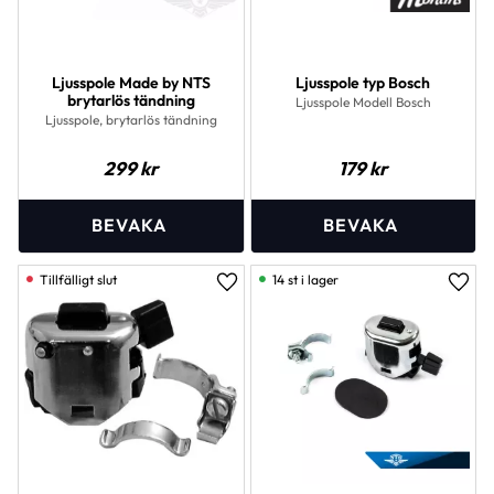
Ljusspole Made by NTS
Ljusspole typ Bosch
brytarlös tändning
Ljusspole Modell Bosch
Ljusspole, brytarlös tändning
299
kr
179
kr
14 st i lager
Lägg till i favoriter
Lägg 