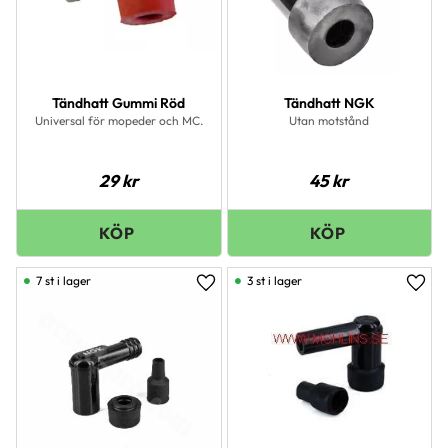
Tändhatt Gummi Röd
Tändhatt NGK
Universal för mopeder och MC.
Utan motstånd
29
kr
45
kr
7 st i lager
3 st i lager
Lägg till i favoriter
Lägg 