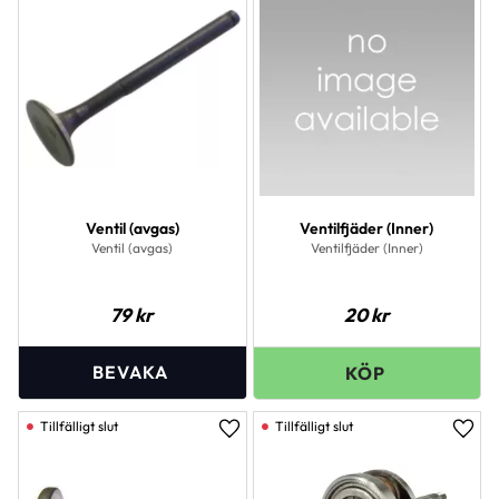
Lägg till i favoriter
Lägg 
Ventil (avgas)
Ventilfjäder (Inner)
Ventil (avgas)
Ventilfjäder (Inner)
79
kr
20
kr
Lägg till i favoriter
Lägg 