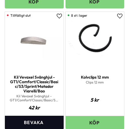
8 st i lager
Lägg till i favoriter
Lägg 
Kil Vevaxel Svänghjul -
Kolvclips 12 mm
GT1/Comfort/Classic/Basi
Clips 12 mm
c/S3/Sprint/Matador
Viarelli/Bao
Kil Vevaxel Svänghjul -
5
kr
GT1/Comfort/Classic/Basic/S3/
Sprint/Matador
42
kr
Viarelli/Baotian/Enzo/Forza