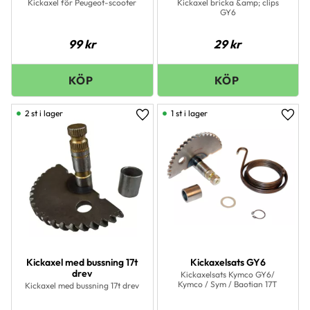
Kickaxel för Peugeot-scooter
Kickaxel bricka &amp; clips
GY6
99
kr
29
kr
2 st i lager
1 st i lager
Lägg till i favoriter
Lägg 
Kickaxel med bussning 17t
Kickaxelsats GY6
drev
Kickaxelsats Kymco GY6/
Kymco / Sym / Baotian 17T
Kickaxel med bussning 17t drev