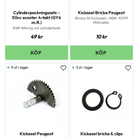
Cylinderpackningssats –
Kickaxel Bricka Peugeot
50cc scooter 4-takt (GY6
Bricka till kickaxeln. Mått: 10X19
m.fl.)
Millimeter.
Rätt tätning vid cylinderbyte
49
kr
10
kr
9 st i lager
3 st i lager
Lägg till i favoriter
Lägg 
Kickaxel Peugeot
Kickaxel bricka & clips