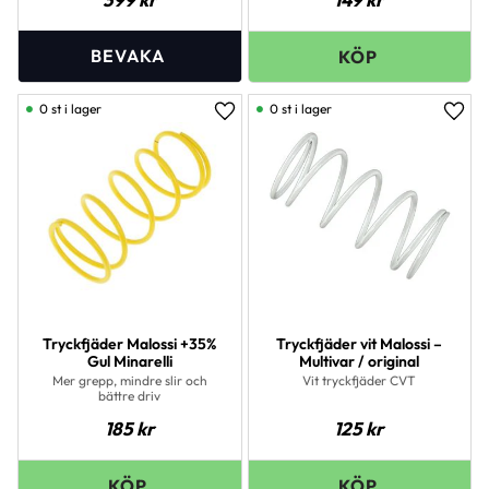
0 st i lager
0 st i lager
Lägg till i favoriter
Lägg 
Tryckfjäder Malossi +35%
Tryckfjäder vit Malossi –
Gul Minarelli
Multivar / original
Mer grepp, mindre slir och
Vit tryckfjäder CVT
bättre driv
185
kr
125
kr