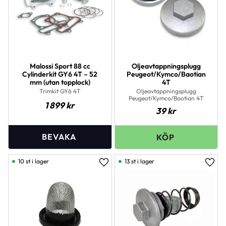
Malossi Sport 88 cc
Oljeavtappningsplugg
Cylinderkit GY6 4T – 52
Peugeot/Kymco/Baotian
mm (utan topplock)
4T
Trimkit GY6 4T
Oljeavtappningsplugg
Peugeot/Kymco/Baotian 4T
1 899
kr
39
kr
10 st i lager
13 st i lager
Lägg till i favoriter
Lägg 