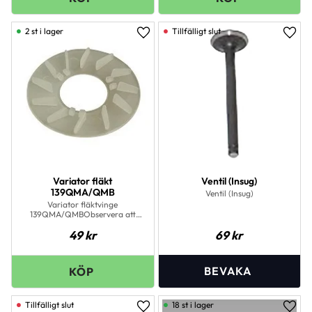
2 st i lager
Lägg till i favoriter
Lägg 
Variator fläkt
Ventil (Insug)
139QMA/QMB
Ventil (Insug)
Variator fläktvinge
139QMA/QMBObservera att
bilderna i vissa fall är
49
kr
69
kr
inspirationsbilder och
avvikelser kan förekomma.
18 st i lager