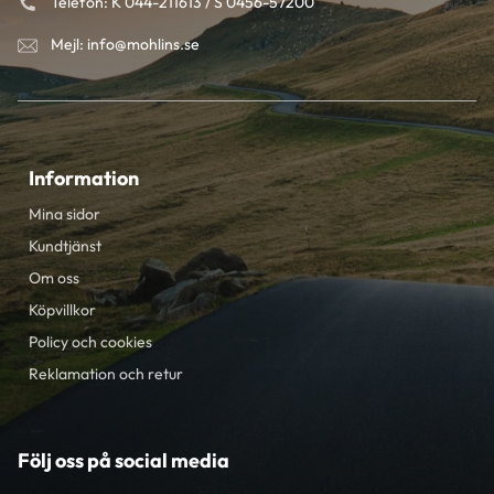
Telefon: K 044-211613 / S 0456-57200
Mejl: info@mohlins.se
Information
Mina sidor
Kundtjänst
Om oss
Köpvillkor
Policy och cookies
Reklamation och retur
Följ oss på social media