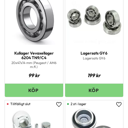
Kullager Vevaxellager
Lagersats GY6
6204 TN9/C4
Lagersats GY6
20x47x14 mm (Peugeot / AM6
m.fl.)
99
kr
199
kr
2 st i lager
Lägg till i favoriter
Lägg 