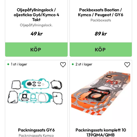
Oljepåfyllningslock /
Packboxsats Baotian /
oljesticka Gy6/Kymco 4
Kymco / Peugeot / GY6
Takt
Packboxsats
Oljepåfyllningslock.
49
kr
89
kr
1 st i lager
2 st i lager
Lägg till i favoriter
Lägg 
Packningssats GY6
Packningssats komplett 10
139QMA/QMB
Packningssats Kymco