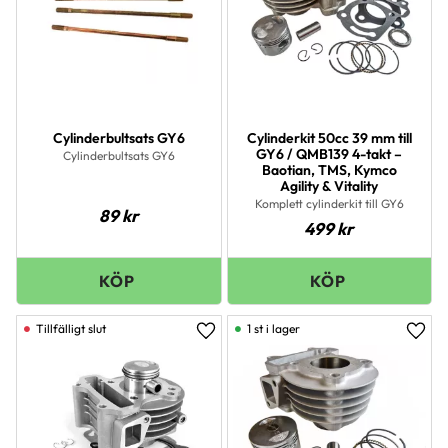
Cylinderbultsats GY6
Cylinderkit 50cc 39 mm till
GY6 / QMB139 4-takt –
Cylinderbultsats GY6
Baotian, TMS, Kymco
Agility & Vitality
Komplett cylinderkit till GY6
89
kr
499
kr
1 st i lager
Lägg till i favoriter
Lägg 