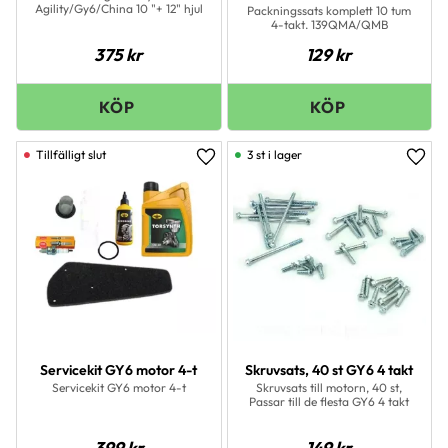
Agility/Gy6/China 10 "+ 12" hjul
Packningssats komplett 10 tum
4-takt. 139QMA/QMB
375
kr
129
kr
3 st i lager
Lägg till i favoriter
Lägg 
Servicekit GY6 motor 4-t
Skruvsats, 40 st GY6 4 takt
Servicekit GY6 motor 4-t
Skruvsats till motorn, 40 st,
Passar till de flesta GY6 4 takt
399
kr
149
kr