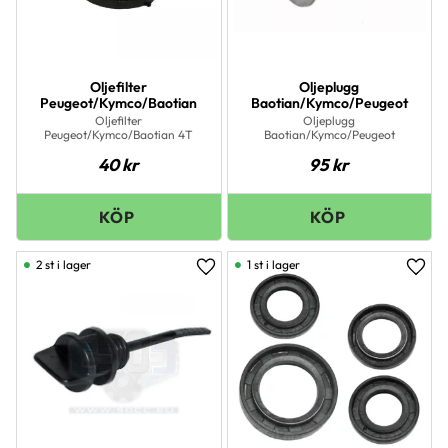
Oljefilter
Oljeplugg
Peugeot/Kymco/Baotian
Baotian/Kymco/Peugeot
Oljefilter
Oljeplugg
Peugeot/Kymco/Baotian 4T
Baotian/Kymco/Peugeot
40
kr
95
kr
2 st i lager
1 st i lager
Lägg till i favoriter
Lägg 