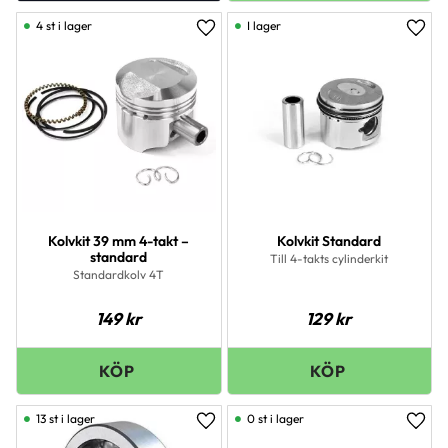
4 st i lager
I lager
Lägg till i favoriter
Lägg 
Kolvkit 39 mm 4-takt –
Kolvkit Standard
standard
Till 4-takts cylinderkit
Standardkolv 4T
149
kr
129
kr
13 st i lager
0 st i lager
Lägg till i favoriter
Lägg 