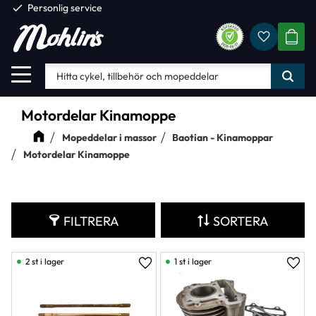
check
Personlig service
Favorite
Meny
KUND
Motordelar Kinamoppe
Mopeddelar i massor
Baotian - Kinamoppar
Motordelar Kinamoppe
FILTRERA
SORTERA
2 st i lager
1 st i lager
Lägg till i favoriter
Lägg 