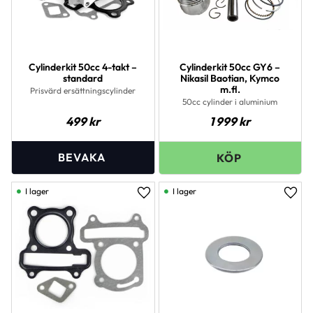
Cylinderkit 50cc 4-takt –
Cylinderkit 50cc GY6 –
standard
Nikasil Baotian, Kymco
m.fl.
Prisvärd ersättningscylinder
50cc cylinder i aluminium
499
kr
1 999
kr
I lager
I lager
Lägg till i favoriter
Lägg 