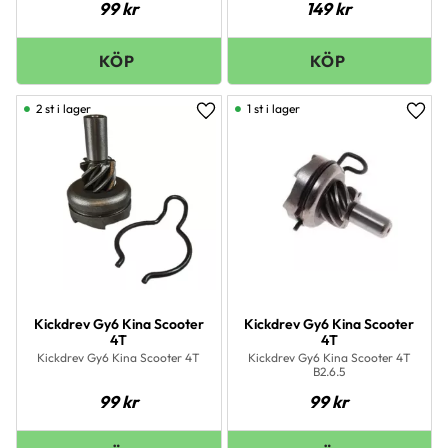
99
kr
149
kr
2 st i lager
1 st i lager
Lägg till i favoriter
Lägg 
Kickdrev Gy6 Kina Scooter
Kickdrev Gy6 Kina Scooter
4T
4T
Kickdrev Gy6 Kina Scooter 4T
Kickdrev Gy6 Kina Scooter 4T
B2.6.5
99
kr
99
kr