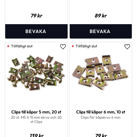
79
kr
89
kr
Lägg till i favoriter
Lägg 
Clips till kåpor 5 mm, 20 st
Clips till kåpor 6 mm, 10 st
20 st. M5 X 15 mm skruv och 20
Clips för kåpskruv 6 mm
st Clips
139
kr
79
kr