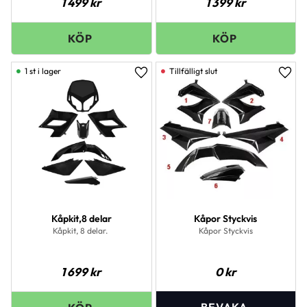
1 499
kr
1 399
kr
1 st i lager
Lägg till i favoriter
Lägg 
Kåpkit,8 delar
Kåpor Styckvis
Kåpkit, 8 delar.
Kåpor Styckvis
1 699
kr
0
kr