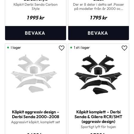
Kåpkit Derbi Senda Carbon
Der er 8 delar i detta set .Passer
Style
på modeller från år 2000 och
framåt. Detta består av
1 995
kr
1 795
kr
genomfärgad plast som sedan
är lackerat.
I lager
1 st i lager
Lägg till i favoriter
Lägg 
Kåpkit aggressiv design –
Kåpkit komplett – Derbi
Derbi Senda 2000–2008
Senda & Gilera RCR/SMT
(aggressiv design)
Aggressivt kåpkit, komplett set
Sportigt lyft för hojen