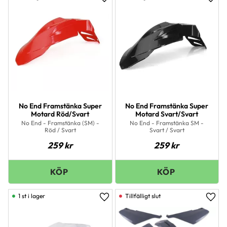
Lägg till i favoriter
Lägg 
No End Framstänka Super
No End Framstänka Super
Motard Röd/Svart
Motard Svart/Svart
No End - Framstänka (SM) -
No End - Framstänka SM -
Röd / Svart
Svart / Svart
259
kr
259
kr
1 st i lager
Lägg till i favoriter
Lägg 