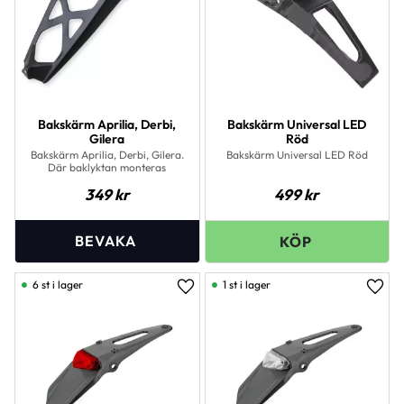
Bakskärm Aprilia, Derbi,
Bakskärm Universal LED
Gilera
Röd
Bakskärm Aprilia, Derbi, Gilera.
Bakskärm Universal LED Röd
Där baklyktan monteras
349
kr
499
kr
6 st i lager
1 st i lager
Lägg till i favoriter
Lägg 