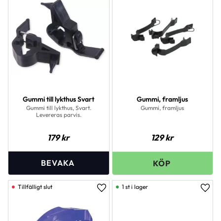
Gummi till lykthus Svart
Gummi, framljus
Gummi till lykthus, Svart.
Gummi, framljus
Levereras parvis.
179
kr
129
kr
1 st i lager
Lägg till i favoriter
Lägg 