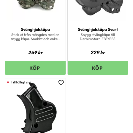
Svänghjulskåpa
Svänghjulskåpa Svart
Stick ut från mängden med en
Snygg stylingkåpa till
snygg kåpa. Snabbt och enkelt
Derbimotorn EBE/EBS
sätt att få ett rent och fräscht
utseende
249
kr
229
kr
Lägg till i favoriter