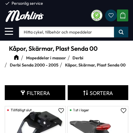
check
Personlig service
Favorite
Meny
KUND
Kåpor, Skärmar, Plast Senda 00
Mopeddelar i massor
Derbi
Derbi Senda 2000 - 2005
Kåpor, Skärmar, Plast Senda 00
FILTRERA
SORTERA
1 st i lager
Lägg till i favoriter
Lägg 