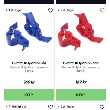
1 st i lager
2 st i lager
Lägg till i favoriter
Lägg 
Gummi till lykthus Blåa
Gummi till lykthus Röda
Gummi till lykthus. Levereras
Gummi till lykthus. Levereras
parvis.
parvis.
169
kr
169
kr
2 st i lager
Lägg till i favoriter
Lägg 