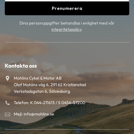
Prenumerera
Dina personuppgifter behandlas i enlighet med vår
integritetspolicy
.
Kontakta oss
Mohlins Cykel & Motor AB
Olof Mohlins väg 6, 291 62 Kristianstad
Verkstadsgatan 6, Sölvesborg
Telefon: K 044-211613 / S 0456-57200
Mejl: info@mohlins.se