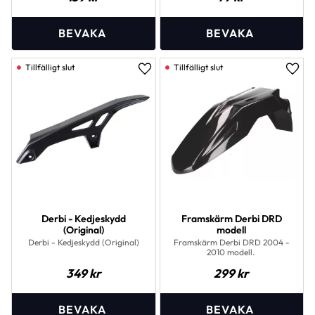
Lägg till i favoriter
Lägg 
Derbi - Kedjeskydd
Framskärm Derbi DRD
(Original)
modell
Derbi - Kedjeskydd (Original)
Framskärm Derbi DRD 2004 -
2010 modell.
349
kr
299
kr