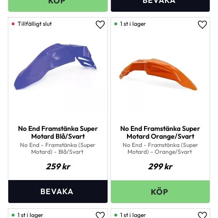
1 st i lager
Lägg till i favoriter
Lägg 
No End Framstänka Super
No End Framstänka Super
Motard Blå/Svart
Motard Orange/Svart
No End - Framstänka (Super
No End - Framstänka (Super
Motard) - Blå/Svart
Motard) - Orange/Svart
259
kr
299
kr
1 st i lager
1 st i lager