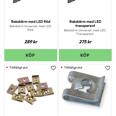
Bakskärm med LED Röd
Bakskärm med LED
transparent
Bakskärm Universal, med LED.
Röd.
Bakskärm Universal, med LED.
Transparent.
289
kr
275
kr
Lägg till i favoriter
Lägg 