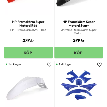
HP Framskärm Super
HP Framskärm Super
Motard Röd
Motard Svart
HP - Framskärm (SM) - Röd
Universell framskärm Super
Motard
279
kr
299
kr
1 st i lager
1 st i lager
Lägg till i favoriter
Lägg 