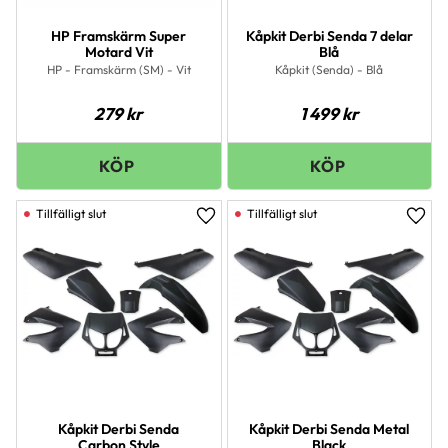
HP Framskärm Super
Kåpkit Derbi Senda 7 delar
Motard Vit
Blå
HP - Framskärm (SM) - Vit
Kåpkit (Senda) - Blå
279
kr
1 499
kr
Lägg till i favoriter
Lägg 
Kåpkit Derbi Senda
Kåpkit Derbi Senda Metal
Carbon Style
Black