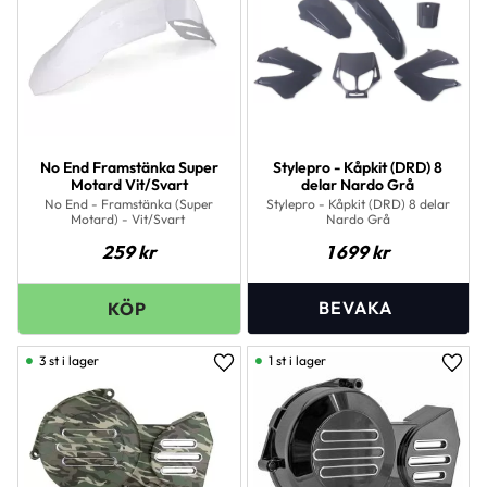
No End Framstänka Super
Stylepro - Kåpkit (DRD) 8
Motard Vit/Svart
delar Nardo Grå
No End - Framstänka (Super
Stylepro - Kåpkit (DRD) 8 delar
Motard) - Vit/Svart
Nardo Grå
259
kr
1 699
kr
3 st i lager
1 st i lager
Lägg till i favoriter
Lägg 