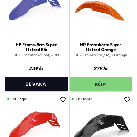
HP Framskärm Super
HP Framskärm Super
Motard Blå
Motard Orange
HP - Framstänka (SM) - Blå
HP - Framskärm (SM) - Orange
239
kr
279
kr
1 st i lager
1 st i lager
Lägg till i favoriter
Lägg 