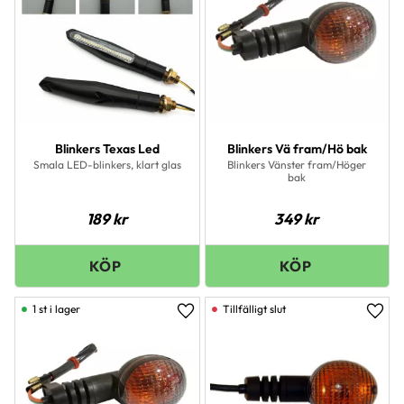
Blinkers Texas Led
Blinkers Vä fram/Hö bak
Smala LED-blinkers, klart glas
Blinkers Vänster fram/Höger
bak
189
kr
349
kr
1 st i lager
Lägg till i favoriter
Lägg 