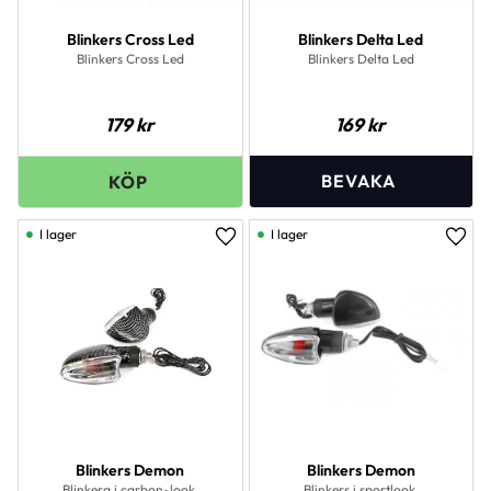
Blinkers Cross Led
Blinkers Delta Led
Blinkers Cross Led
Blinkers Delta Led
179
kr
169
kr
I lager
I lager
Lägg till i favoriter
Lägg 
Blinkers Demon
Blinkers Demon
Blinkera i carbon-look.
Blinkers i sportlook.