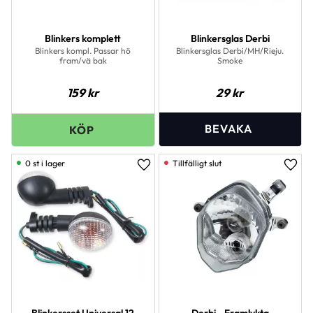
Blinkers komplett
Blinkersglas Derbi
Blinkers kompl. Passar hö
Blinkersglas Derbi/MH/Rieju.
fram/vä bak
Smoke
159
kr
29
kr
0 st i lager
Lägg till i favoriter
Lägg 