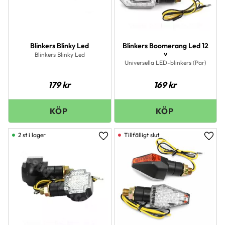
Blinkers Blinky Led
Blinkers Boomerang Led 12
v
Blinkers Blinky Led
Universella LED-blinkers (Par)
179
kr
169
kr
2 st i lager
Lägg till i favoriter
Lägg 