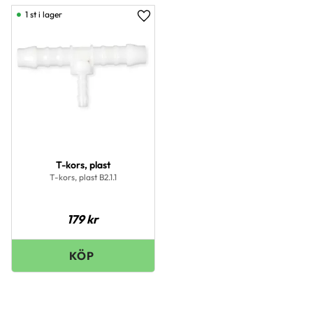
1 st i lager
Lägg till i favoriter
T-kors, plast
T-kors, plast B2.1.1
179
kr