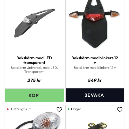
Bakskärm med LED
Bakskärm med blinkers 12
transparent
v
Bakskärm Universal, med LED.
Bakskärm med blinkers 12 v
Transparent.
275
kr
549
kr
I lager
Lägg till i favoriter
Lägg 