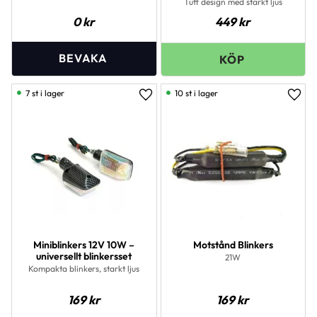
Tuff design med starkt ljus
0
kr
449
kr
7 st i lager
10 st i lager
Lägg till i favoriter
Lägg 
Miniblinkers 12V 10W –
Motstånd Blinkers
universellt blinkersset
21W
Kompakta blinkers, starkt ljus
169
kr
169
kr