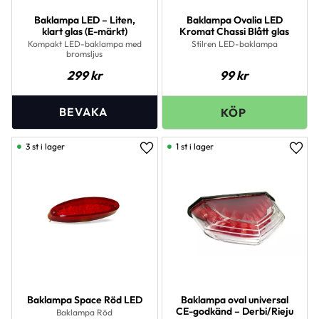
Baklampa LED – Liten,
Baklampa Ovalia LED
klart glas (E-märkt)
Kromat Chassi Blått glas
Kompakt LED-baklampa med
Stilren LED-baklampa
bromsljus
299
kr
99
kr
3 st i lager
1 st i lager
Lägg till i favoriter
Lägg 
Baklampa Space Röd LED
Baklampa oval universal
CE-godkänd – Derbi/Rieju
Baklampa Röd