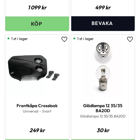
från 2000 -
1 099
kr
499
kr
1 st i lager
1 st i lager
Lägg till i favoriter
Lägg 
Frontkåpa Crosslook
Glödlampa 12 35/35
BA20D
Universal - Svart
Glödlampa 12 35/35 BA20D
249
kr
30
kr