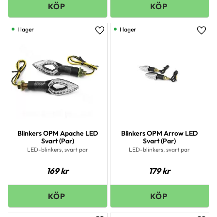
I lager
I lager
Lägg till i favoriter
Lägg 
Blinkers OPM Apache LED
Blinkers OPM Arrow LED
Svart (Par)
Svart (Par)
LED-blinkers, svart par
LED-blinkers, svart par
169
kr
179
kr