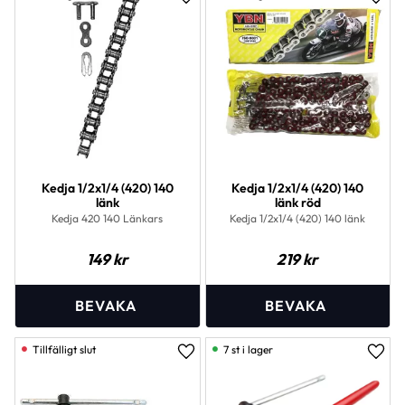
Lägg till i favoriter
Lägg 
Kedja 1/2x1/4 (420) 140
Kedja 1/2x1/4 (420) 140
länk
länk röd
Kedja 420 140 Länkars
Kedja 1/2x1/4 (420) 140 länk
149
kr
219
kr
7 st i lager
Lägg till i favoriter
Lägg 