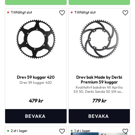
Lägg till i favoriter
Lägg 
Drev 59 kuggar 420
Drev bak Made by Derbi
Premium 59 kuggar
Drev 59 kuggar 420
Kvalitativt bakdrev till Aprilia
SX 50, Derbi Senda 50 SM samt
Gilera SMT 50 E4 Supermoto
479
kr
779
kr
modeller från 2018.
2 st i lager
1 st i lager
Lägg till i favoriter
Lägg 