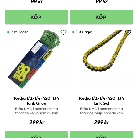
99
kr
99
kr
2 st i lager
1 st i lager
Lägg till i favoriter
Lägg 
Kedja 1/2x1/4 (420) 134
Kedja 1/2x1/4 (420) 134
länk Grön
länk Gul
Från KMC kommer denna
Från KMC kommer denna
färgade kedja som du kan
färgade kedja som du kan
montera på din hoj för att få
montera på din hoj för att få
299
kr
299
kr
din hoj mer unik. Modell: 420
din hoj mer unik. Modell: 420
Antal länkar: 134 Färg: Grön
Antal länkar: 134 Färg: Gul
Kedjelås medföljer
Kedjelås medföljer