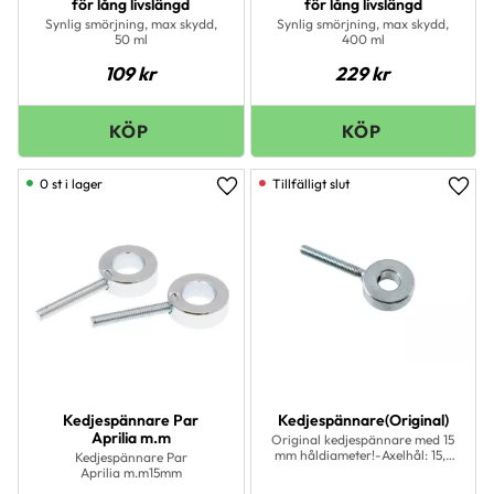
för lång livslängd
för lång livslängd
Synlig smörjning, max skydd,
Synlig smörjning, max skydd,
50 ml
400 ml
109
kr
229
kr
0 st i lager
Lägg till i favoriter
Lägg 
Kedjespännare Par
Kedjespännare(Original)
Aprilia m.m
Original kedjespännare med 15
mm håldiameter!-Axelhål: 15,2
Kedjespännare Par
mm-Gänga: M8x1,25 mm (45
Aprilia m.m15mm
mm)-Bussningens bredd: 12 mm