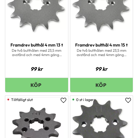
Framdrev bulthål 4 mm 13 t
Framdrev bulthål 4 mm 15 t
De två bulthålen med 23,5 mm
De två bulthålen med 23,5 mm
avstånd och med 4mm gänga
avstånd och med 4mm gänga
är för den nyare
är för den nyare
Piaggiomotorn som sitter i
Piaggiomotorn som sitter i
modeller från 2006 och framåt
modeller från 2006 och framåt
99
kr
99
kr
4 mm gänga.
4 mm gänga.
0 st i lager
Lägg till i favoriter
Lägg 