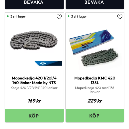
3 st i lager
3 st i lager
Lägg till i favoriter
Lägg 
Mopedkedja 420 1/2x1/4
Mopedkedja KMC 420
140 länkar Made by NTS
138L
Kedja 420 1/2"x1/4" 140 länkar
Mopedkedja 420 med 138
länkar
169
kr
229
kr