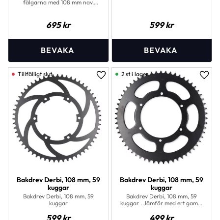
fälgarna med 108 mm nav.
Original bakdrev från Piaggio.
695
kr
599
kr
2 st i lager
Lägg till i favoriter
Lägg 
Bakdrev Derbi, 108 mm, 59
Bakdrev Derbi, 108 mm, 59
kuggar
kuggar
Bakdrev Derbi, 108 mm, 59
Bakdrev Derbi, 108 mm, 59
kuggar
kuggar . Jämför med ert gamla
innan ni beställer.
599
kr
499
kr