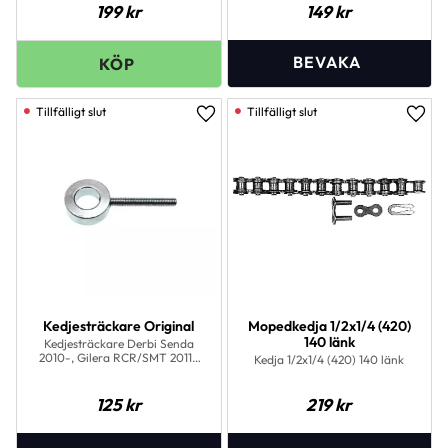
199
kr
149
kr
Lägg till i favoriter
Lägg 
Kedjesträckare Original
Mopedkedja 1/2x1/4 (420)
140 länk
Kedjesträckare Derbi Senda
2010-, Gilera RCR/SMT 2011-
Kedja 1/2x1/4 (420) 140 länk
Aprilia 2011
125
kr
219
kr