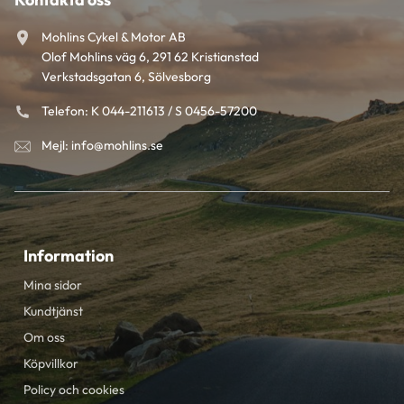
Mohlins Cykel & Motor AB
Olof Mohlins väg 6, 291 62 Kristianstad
Verkstadsgatan 6, Sölvesborg
Telefon: K 044-211613 / S 0456-57200
Mejl: info@mohlins.se
Information
Mina sidor
Kundtjänst
Om oss
Köpvillkor
Policy och cookies