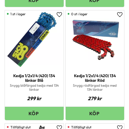
1 st i lager
0 st i lager
Lägg till i favoriter
Lägg 
Kedja 1/2x1/4 (420) 134
Kedja 1/2x1/4 (420) 134
länkar Blå
länkar Röd
Snygg blåfärgad kedja med 134
Snygg rödfärgad kedja med
länkar
134 länkar
299
kr
279
kr