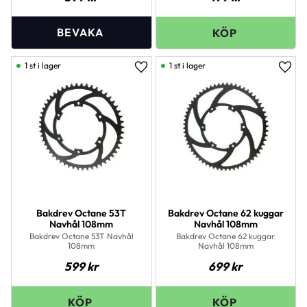
1 st i lager
1 st i lager
Lägg till i favoriter
Lägg 
Bakdrev Octane 53T
Bakdrev Octane 62 kuggar
Navhål 108mm
Navhål 108mm
Bakdrev Octane 53T Navhål
Bakdrev Octane 62 kuggar
108mm
Navhål 108mm
599
kr
699
kr