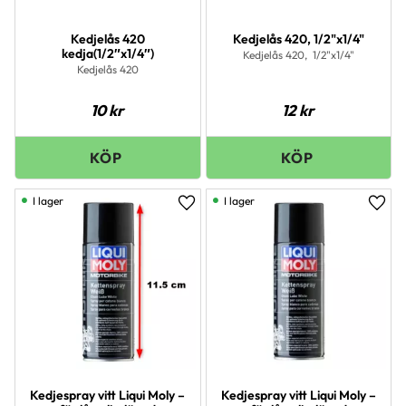
Kedjelås 420
Kedjelås 420, 1/2"x1/4"
kedja(1/2″x1/4″)
Kedjelås 420, 1/2"x1/4"
Kedjelås 420
10
kr
12
kr
I lager
I lager
Lägg till i favoriter
Lägg 
Kedjespray vitt Liqui Moly –
Kedjespray vitt Liqui Moly –