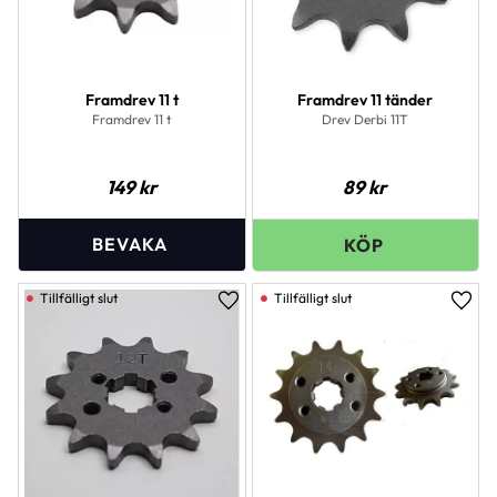
Framdrev 11 t
Framdrev 11 tänder
Framdrev 11 t
Drev Derbi 11T
149
kr
89
kr
Lägg till i favoriter
Lägg 