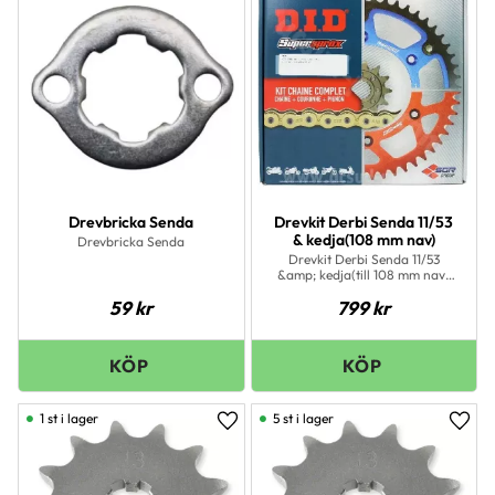
Drevbricka Senda
Drevkit Derbi Senda 11/53
& kedja(108 mm nav)
Drevbricka Senda
Drevkit Derbi Senda 11/53
&amp; kedja(till 108 mm nav)
OBS. Mät alltid centrumhålet
59
kr
799
kr
på ert gamla bakdrev så att ni
ser att måttet stämmer.
1 st i lager
5 st i lager
Lägg till i favoriter
Lägg 