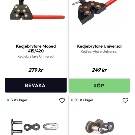
Kedjebrytare Moped
Kedjebrytare Universal
415/420
Kedjebrytare Universal
Kedjebrytare Universal
279
kr
249
kr
3 st i lager
50 st i lager
Lägg till i favoriter
Lägg 