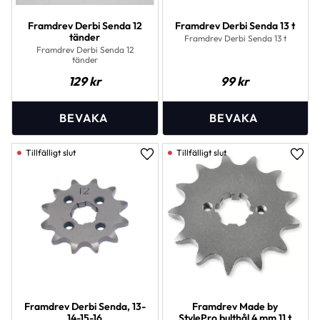
Framdrev Derbi Senda 12
Framdrev Derbi Senda 13 t
tänder
Framdrev Derbi Senda 13 t
Framdrev Derbi Senda 12
tänder
129
kr
99
kr
Lägg till i favoriter
Lägg 
Framdrev Derbi Senda, 13-
Framdrev Made by
14-15-16
StylePro bulthål 4 mm 11 t