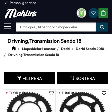
check
Personlig service
Favorite
Meny
KUND
Drivning,Transmission Senda 18
Mopeddelar i massor
Derbi
Derbi Senda 2018 -
Drivning,Transmission Senda 18
FILTRERA
SORTERA
Lägg till i favoriter
Lägg 