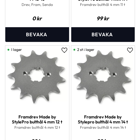
Drev, Fram, Senda
Framdrev bulthål 4 mm 11 t
0
kr
99
kr
I lager
2 st i lager
Lägg till i favoriter
Lägg 
Framdrev Made by
Framdrev Made by
StylePro bulthål 4 mm 12 t
Stylepro bulthål 4 mm 14 t
Framdrev bulthål 4 mm 12 t
Framdrev bulthål 4 mm 14 t