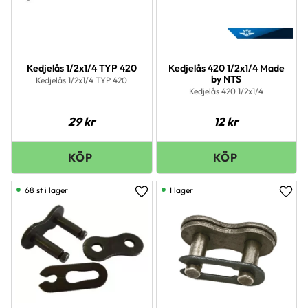
Kedjelås 1/2x1/4 TYP 420
Kedjelås 420 1/2x1/4 Made
by NTS
Kedjelås 1/2x1/4 TYP 420
Kedjelås 420 1/2x1/4
29
kr
12
kr
68 st i lager
I lager
Lägg till i favoriter
Lägg 