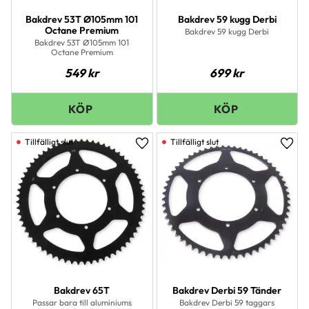
Bakdrev 53T Ø105mm 101
Bakdrev 59 kugg Derbi
Octane Premium
Bakdrev 59 kugg Derbi
Bakdrev 53T Ø105mm 101
Octane Premium
549
kr
699
kr
Lägg till i favoriter
Lägg 
Bakdrev 65T
Bakdrev Derbi 59 Tänder
Passar bara till aluminiums
Bakdrev Derbi 59 taggars