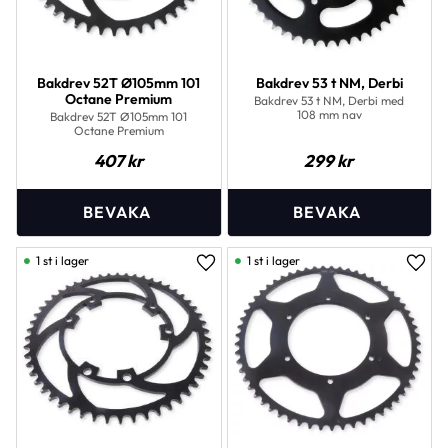
Bakdrev 52T Ø105mm 101
Bakdrev 53 t NM, Derbi
Octane Premium
Bakdrev 53 t NM, Derbi med
108 mm nav
Bakdrev 52T Ø105mm 101
Octane Premium
407
kr
299
kr
1 st i lager
1 st i lager
Lägg till i favoriter
Lägg 