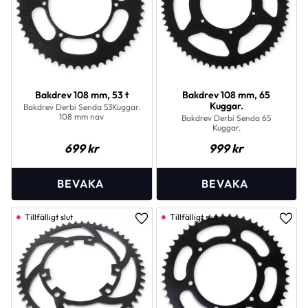
Bakdrev 108 mm, 53 t
Bakdrev 108 mm, 65
Kuggar.
Bakdrev Derbi Senda 53Kuggar.
108 mm nav
Bakdrev Derbi Senda 65
Kuggar.
699
kr
999
kr
Lägg till i favoriter
Lägg 