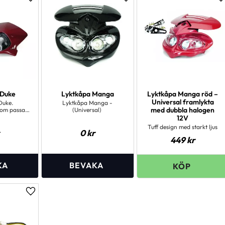
Lägg till i favoriter
Lägg till i favoriter
L
 Duke
Lyktkåpa Manga
Lyktkåpa Manga röd –
Universal framlykta
Duke.
Lyktkåpa Manga -
med dubbla halogen
som passar
(Universal)
maskiner
12V
Tuff design med starkt ljus
0
kr
449
kr
Lägg till i favoriter