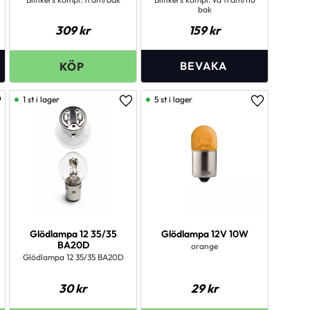
bak
309
kr
159
kr
1 st i lager
5 st i lager
ägg till i favoriter
Lägg till i favoriter
Lägg till i 
Glödlampa 12 35/35
Glödlampa 12V 10W
BA20D
orange
Glödlampa 12 35/35 BA20D
30
kr
29
kr