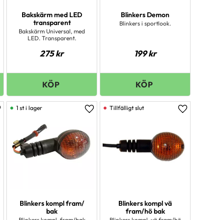
Bakskärm med LED
Blinkers Demon
transparent
Blinkers i sportlook.
Bakskärm Universal, med
LED. Transparent.
275
kr
199
kr
1 st i lager
ägg till i favoriter
Lägg till i favoriter
Lägg till i 
Blinkers kompl fram/
Blinkers kompl vä
bak
fram/hö bak
Blinkers kompl. fram/bak
Blinkers kompl. vä fram/hö