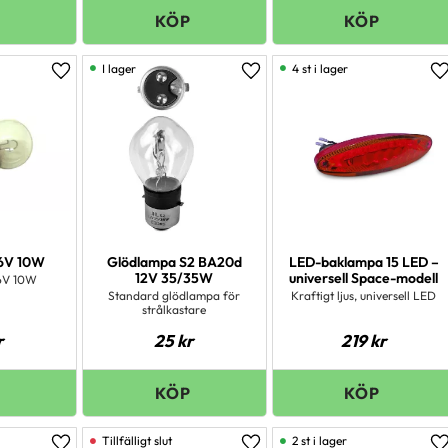
I lager
4 st i lager
Lägg till i favoriter
Lägg till i favoriter
L
6V 10W
Glödlampa S2 BA20d
LED-baklampa 15 LED –
12V 35/35W
universell Space-modell
6V 10W
Standard glödlampa för
Kraftigt ljus, universell LED
strålkastare
r
25
kr
219
kr
2 st i lager