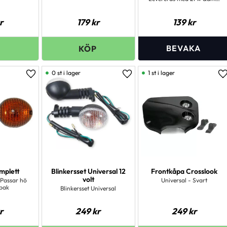
10 w lampor.
r
179
kr
139
kr
0 st i lager
1 st i lager
Lägg till i favoriter
Lägg till i favoriter
L
omplett
Blinkersset Universal 12
Frontkåpa Crosslook
volt
 Passar hö
Universal - Svart
bak
Blinkersset Universal
r
249
kr
249
kr