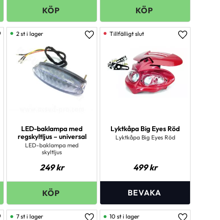
2 st i lager
ägg till i favoriter
Lägg till i favoriter
Lägg till i 
LED-baklampa med
Lyktkåpa Big Eyes Röd
regskyltljus – universal
Lyktkåpa Big Eyes Röd
LED-baklampa med
skyltljus
249
kr
499
kr
7 st i lager
10 st i lager