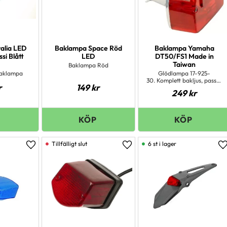
alia LED
Baklampa Space Röd
Baklampa Yamaha
si Blått
LED
DT50/FS1 Made in
Taiwan
Baklampa Röd
baklampa
Glödlampa 17-925-
30. Komplett bakljus, passar
r
149
kr
Yamaha FS1 samt DT50
249
kr
modeller upp till 1987.
6 st i lager
Lägg till i favoriter
Lägg till i favoriter
L