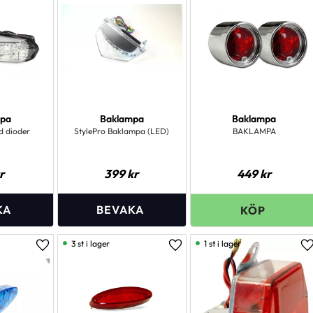
mpa
Baklampa
Baklampa
 dioder
StylePro Baklampa (LED)
BAKLAMPA
r
399
kr
449
kr
3 st i lager
1 st i lager
Lägg till i favoriter
Lägg till i favoriter
L