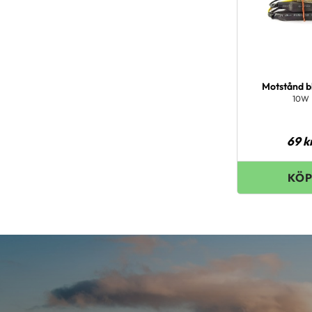
Motstånd b
10W
69
k