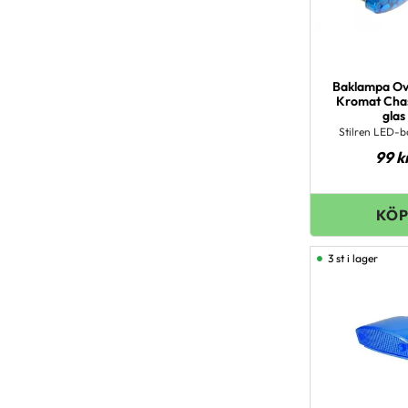
Baklampa Ov
Kromat Chas
glas
Stilren LED-
99
k
3 st i lager