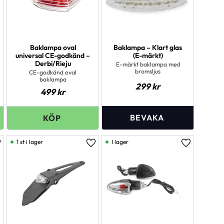
Baklampa oval
Baklampa – Klart glas
universal CE-godkänd –
(E-märkt)
Derbi/Rieju
E-märkt baklampa med
bromsljus
CE-godkänd oval
baklampa
299
kr
499
kr
1 st i lager
I lager
ägg till i favoriter
Lägg till i favoriter
Lägg till i 