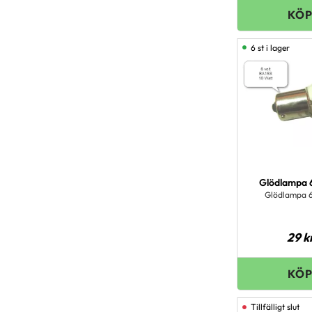
6 st i lager
Glödlampa 
Glödlampa 
29
k