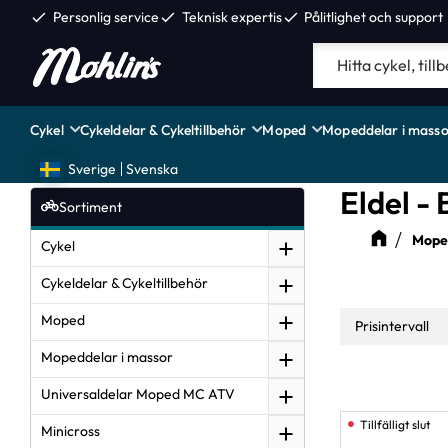
check
Personlig service
check
Teknisk expertis
check
Pålitlighet och support
Cykel
Cykeldelar & Cykeltillbehör
Moped
Mopeddelar i masso
Sverige
Svenska
Eldel -
Sortiment
Moped
Cykel
Cykeldelar & Cykeltillbehör
Moped
Prisintervall
Mopeddelar i massor
0
Universaldelar Moped MC ATV
Minicross