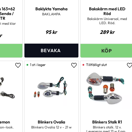
s 163×62
Baklykta Yamaha
Bakskärm med LED
Senda /
Röd
BAKLAMPA
DTR
Bakskärm Universal, med
LED. Röd.
i med klar
95
kr
289
kr
r
1 st i lager
Lägg till i favoriter
Lägg till i favoriter
L
Demon
Blinkers Ovalia
Blinkers Stalk R1
bon-look.
Blinkers Ovalia 12 v - 21 w
Blinkers stalk. 12 v.
Levereras med 21 w &amp;