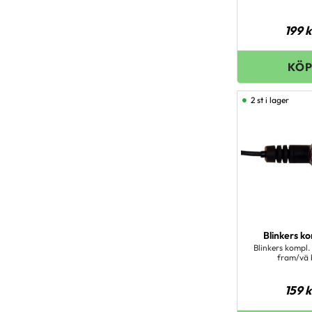
199
k
2 st i lager
Blinkers k
Blinkers kompl.
fram/vä 
159
k