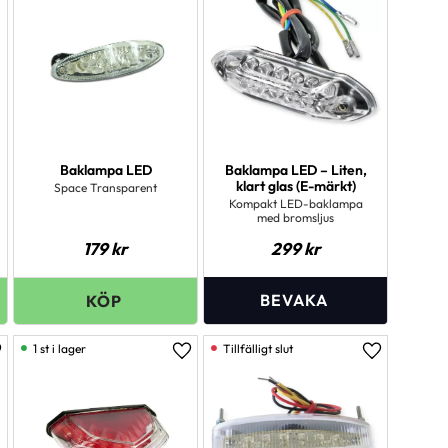
Baklampa LED
Baklampa LED – Liten,
klart glas (E-märkt)
Space Transparent
Kompakt LED-baklampa
med bromsljus
179
kr
299
kr
1 st i lager
ägg till i favoriter
Lägg till i favoriter
Lägg till i 