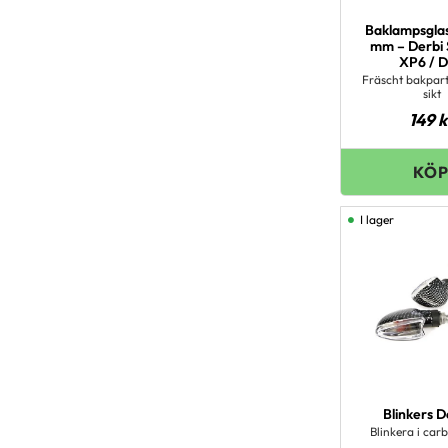
Baklampsgla
mm – Derbi 
XP6 / 
Fräscht bakpart
sikt
149
k
I lager
Blinkers 
Blinkera i car