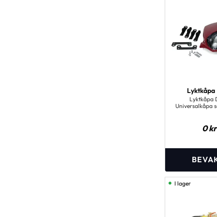
Lyktkåpa
Lyktkåpa 
Universalkåpa 
på de flesta 
0
kr
I lager