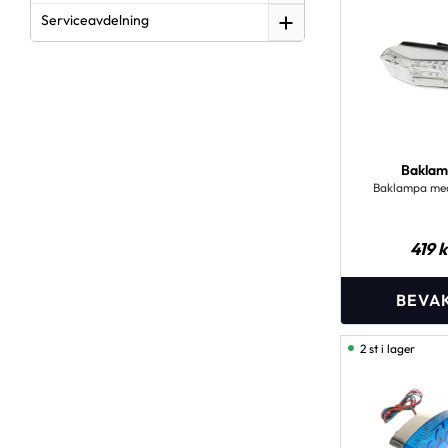
Serviceavdelning
Bakla
Baklampa med
419
k
2 st i lager