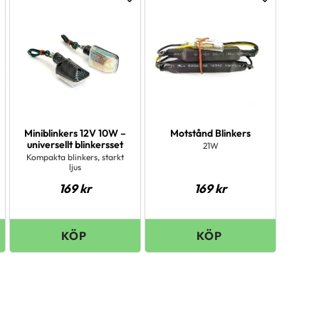
ägg till i favoriter
Lägg till i favoriter
Lägg till i 
Miniblinkers 12V 10W –
Motstånd Blinkers
universellt blinkersset
21W
Kompakta blinkers, starkt
ljus
169
kr
169
kr