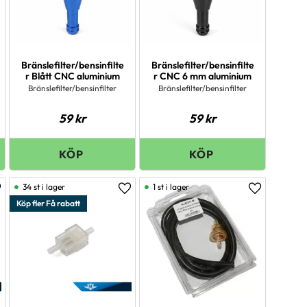
Bränslefilter/bensinfilte
Bränslefilter/bensinfilte
r Blått CNC aluminium
r CNC 6 mm aluminium
Bränslefilter/bensinfilter
Bränslefilter/bensinfilter
59
kr
59
kr
34 st i lager
1 st i lager
ägg till i favoriter
Lägg till i favoriter
Lägg till i 
Köp fler Få rabatt