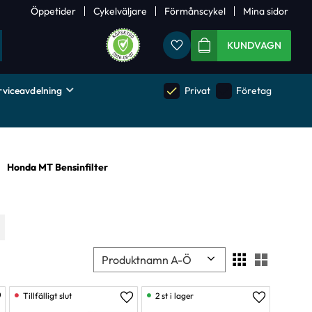
Öppetider
Cykelväljare
Förmånscykel
Mina sidor
Favoriter
KUNDVAGN
rviceavdelning
done
done
Privat
Företag
Honda MT Bensinfilter
Välj sortering
Välj visn
2 st i lager
ägg till i favoriter
Lägg till i favoriter
Lägg till i 