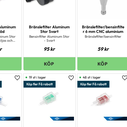
 Aluminum
Bränslefilter Aluminum
Bränslefilter/bensinfilte
Röd
Stor Svart
r 6 mm CNC aluminium
uminum Stor
Bensinfilter Aluminum Stor
Bränslefilter/bensinfilter
iljas och
- Svart
modell.
r
95
kr
59
kr
19 st i lager
48 st i lager
Lägg till i favoriter
Lägg till i favoriter
L
Köp fler Få rabatt
Köp fler Få rabatt