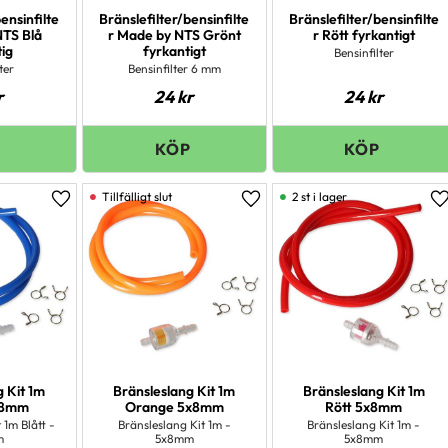
ensinfilte
Bränslefilter/bensinfilte
Bränslefilter/bensinfilte
NTS Blå
r Made by NTS Grönt
r Rött fyrkantigt
tig
fyrkantigt
Bensinfilter
ter
Bensinfilter 6 mm
r
24
kr
24
kr
2 st i lager
Lägg till i favoriter
Lägg till i favoriter
L
g Kit 1m
Bränsleslang Kit 1m
Bränsleslang Kit 1m
5x8mm
Orange 5x8mm
Rött 5x8mm
 1m Blått -
Bränsleslang Kit 1m -
Bränsleslang Kit 1m -
m
5x8mm
5x8mm