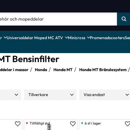
r
Universaldelar Moped MC ATV
Minicross
Promenadscooters
Se
T Bensinfilter
delar i massor
Honda
Honda MT
Honda MT Bränslesystem
Tillverkare
Visa endast
169
Moparts
8
Finns i lager
16
NTS
4
Stylepro
3
6 st i lager
Lägg till i favoriter
Lägg till i favoriter
L