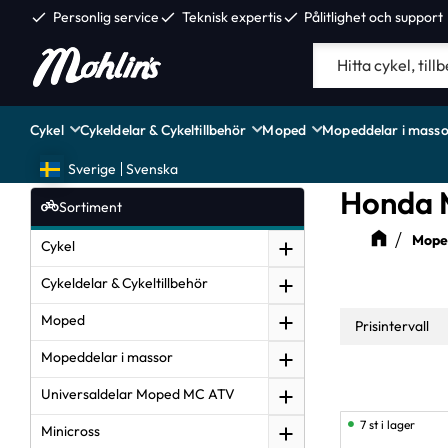
check
Personlig service
check
Teknisk expertis
check
Pålitlighet och support
Cykel
Cykeldelar & Cykeltillbehör
Moped
Mopeddelar i masso
Sverige
Svenska
Honda M
Sortiment
Moped
Cykel
Cykeldelar & Cykeltillbehör
Moped
Prisintervall
Mopeddelar i massor
24
Universaldelar Moped MC ATV
7 st i lager
Minicross