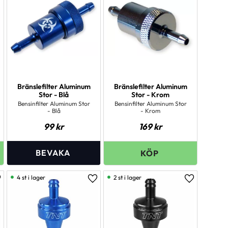
Bränslefilter Aluminum
Bränslefilter Aluminum
Stor - Blå
Stor - Krom
Bensinfilter Aluminum Stor
Bensinfilter Aluminum Stor
- Blå
- Krom
99
kr
169
kr
4 st i lager
2 st i lager
ägg till i favoriter
Lägg till i favoriter
Lägg till i 