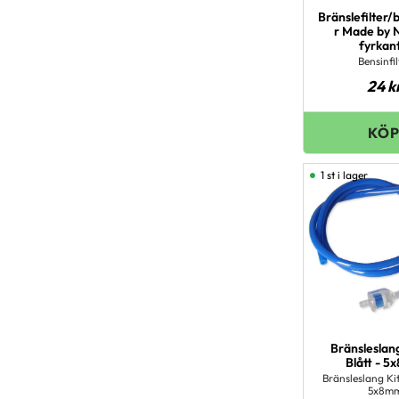
Bränslefilter/b
r Made by 
fyrkan
Bensinfil
24
k
1 st i lager
Bränsleslan
Blått - 
Bränsleslang Kit
5x8m