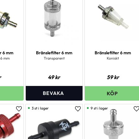
TNT
3
er 6 mm
Bränslefilter 6 mm
Bränslefilter 6 mm
r 6 mm
Transparent
Koniskt
r
49
kr
59
kr
3 st i lager
9 st i lager
Lägg till i favoriter
Lägg till i favoriter
L