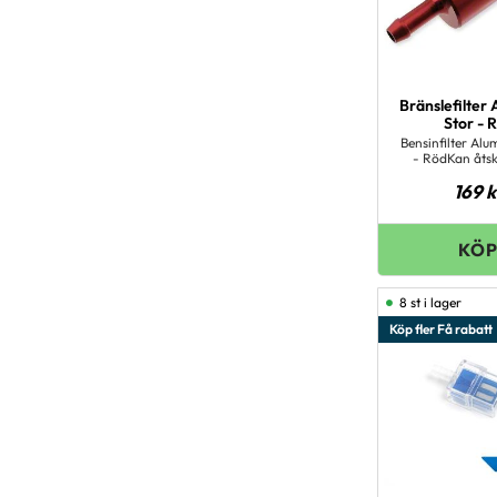
Bränslefilter
Stor - 
Bensinfilter Al
- RödKan åtsk
rensas stor 
169
k
8 st i lager
Köp fler Få rabatt