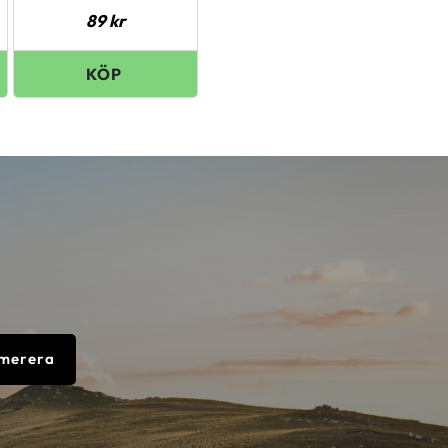
89
kr
merera