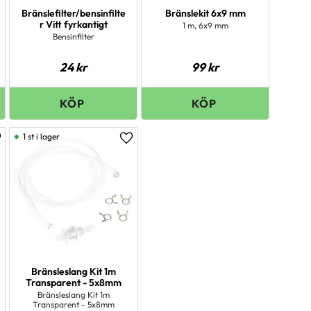
Bränslefilter/bensinfilte
Bränslekit 6x9 mm
r Vitt fyrkantigt
1 m, 6x9 mm
Bensinfilter
24
kr
99
kr
1 st i lager
ägg till i favoriter
Lägg till i favoriter
Bränsleslang Kit 1m
Transparent - 5x8mm
Bränsleslang Kit 1m
Transparent - 5x8mm