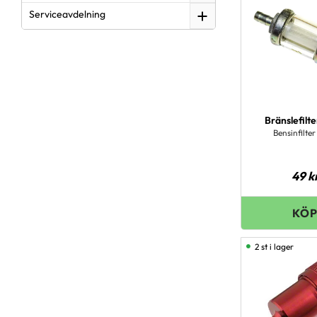
Serviceavdelning
Bränslefilt
Bensinfilte
49
k
2 st i lager