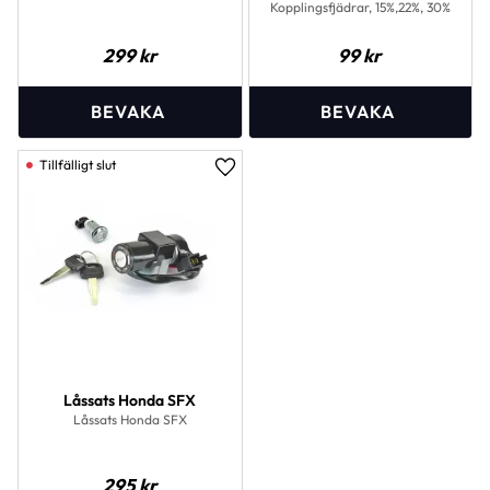
Kopplingsfjädrar, 15%,22%, 30%
299
kr
99
kr
Lägg till i favoriter
Låssats Honda SFX
Låssats Honda SFX
295
kr