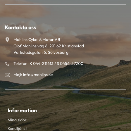
Kontakta oss
Mohlins Cykel & Motor AB
Olof Mohlins väg 6, 291 62 Kristianstad
Verkstadsgatan 6, Sölvesborg
Telefon: K 044-211613 / S 0456-57200
Mejl: info@mohlins.se
Information
Mina sidor
Kundtjänst