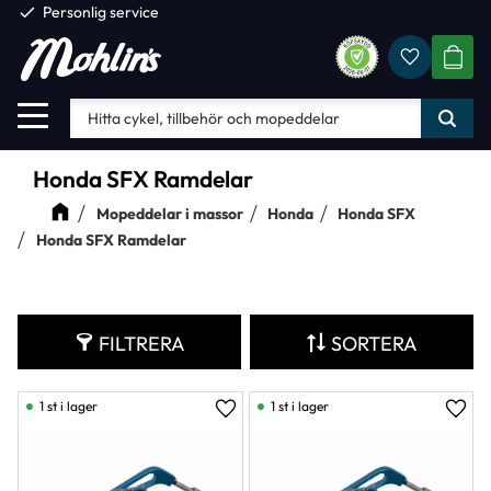
check
Personlig service
Favorite
Meny
KUND
Honda SFX Ramdelar
Mopeddelar i massor
Honda
Honda SFX
Honda SFX Ramdelar
FILTRERA
SORTERA
1 st i lager
1 st i lager
Lägg till i favoriter
Lägg 