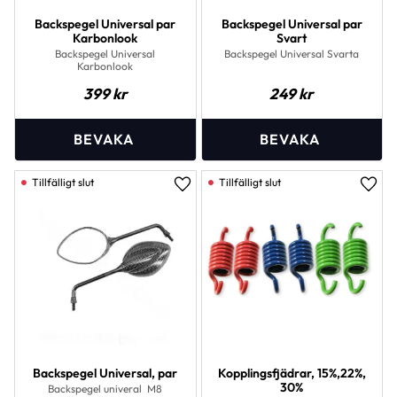
Backspegel Universal par
Backspegel Universal par
Karbonlook
Svart
Backspegel Universal
Backspegel Universal Svarta
Karbonlook
399
kr
249
kr
Lägg till i favoriter
Lägg 
Backspegel Universal, par
Kopplingsfjädrar, 15%,22%,
30%
Backspegel univeral M8