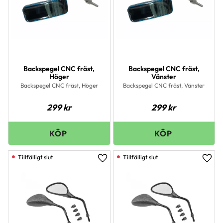
Backspegel CNC fräst,
Backspegel CNC fräst,
Höger
Vänster
Backspegel CNC fräst, Höger
Backspegel CNC fräst, Vänster
299
kr
299
kr
Lägg till i favoriter
Lägg 