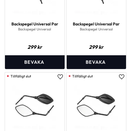
Backspegel Universal Par
Backspegel Universal Par
Backspegel Universal
Backspegel Universal
299
kr
299
kr
Lägg till i favoriter
Lägg 