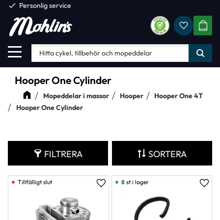
check
Personlig service
Favorite
Meny
KUND
Hooper One Cylinder
Mopeddelar i massor
Hooper
Hooper One 4T
Hooper One Cylinder
FILTRERA
SORTERA
8 st i lager
Lägg till i favoriter
Lägg 