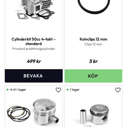
Cylinderkit 50cc 4-takt –
Kolvclips 12 mm
standard
Clips 12 mm
Prisvärd ersättningscylinder
499
kr
5
kr
4 st i lager
I lager
Lägg till i favoriter
Lägg 