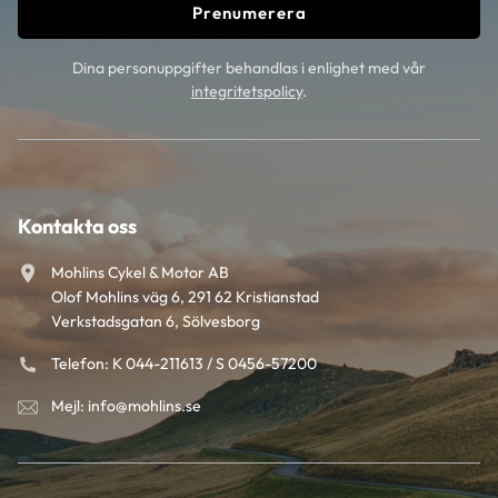
Prenumerera
Dina personuppgifter behandlas i enlighet med vår
integritetspolicy
.
Kontakta oss
Mohlins Cykel & Motor AB
Olof Mohlins väg 6, 291 62 Kristianstad
Verkstadsgatan 6, Sölvesborg
Telefon: K 044-211613 / S 0456-57200
Mejl: info@mohlins.se