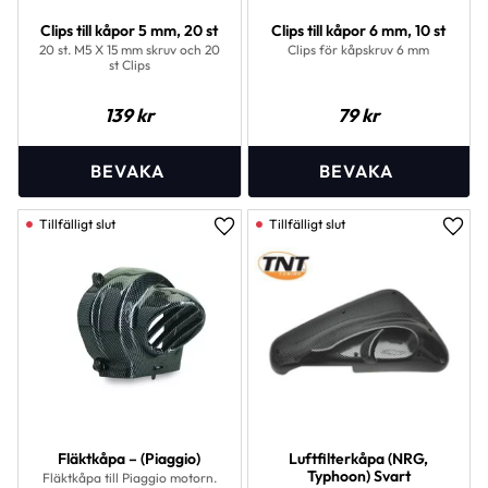
Clips till kåpor 5 mm, 20 st
Clips till kåpor 6 mm, 10 st
20 st. M5 X 15 mm skruv och 20
Clips för kåpskruv 6 mm
st Clips
139
kr
79
kr
Lägg till i favoriter
Lägg 
Fläktkåpa – (Piaggio)
Luftfilterkåpa (NRG,
Typhoon) Svart
Fläktkåpa till Piaggio motorn.