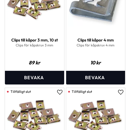
Clips till kåpor 3 mm, 10 st
Clips till kåpor 4 mm
Clips för kåpskruv 3 mm
Clips för kåpskruv 4 mm
89
kr
10
kr
Lägg till i favoriter
Lägg 