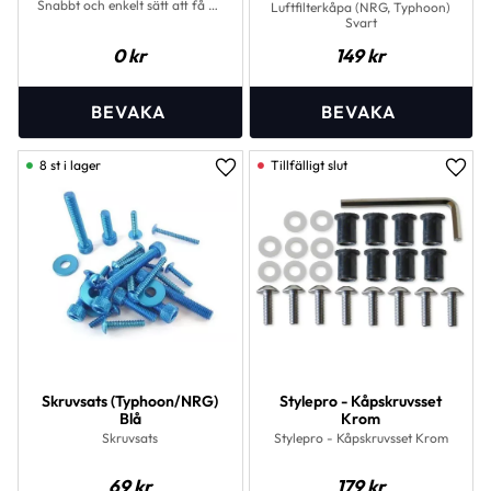
Snabbt och enkelt sätt att få ett
Luftfilterkåpa (NRG, Typhoon)
rent och fräscht utseende eller
Svart
byta ut en trasig.
0
kr
149
kr
8 st i lager
Lägg till i favoriter
Lägg 
Skruvsats (Typhoon/NRG)
Stylepro - Kåpskruvsset
Blå
Krom
Skruvsats
Stylepro - Kåpskruvsset Krom
69
kr
179
kr