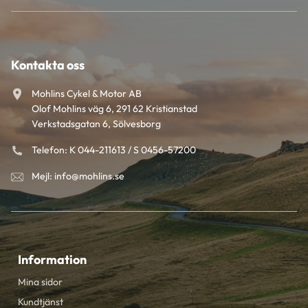
Kontakta oss
Mohlins Cykel & Motor AB
Olof Mohlins väg 6, 291 62 Kristianstad
Verkstadsgatan 6, Sölvesborg
Telefon: K 044-211613 / S 0456-57200
Mejl: info@mohlins.se
Information
Mina sidor
Kundtjänst