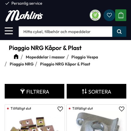
check
Personlig service
Favorite
Meny
KUND
Piaggio NRG Kåpor & Plast
Mopeddelar i massor
Piaggio Vespa
Piaggio NRG
Piaggio NRG Kåpor & Plast
FILTRERA
SORTERA
Lägg till i favoriter
Lägg 