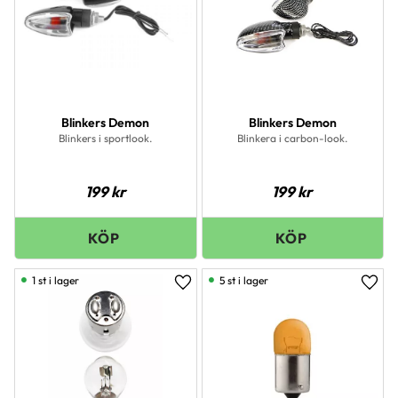
Blinkers Demon
Blinkers Demon
Blinkers i sportlook.
Blinkera i carbon-look.
199
kr
199
kr
1 st i lager
5 st i lager
Lägg till i favoriter
Lägg 