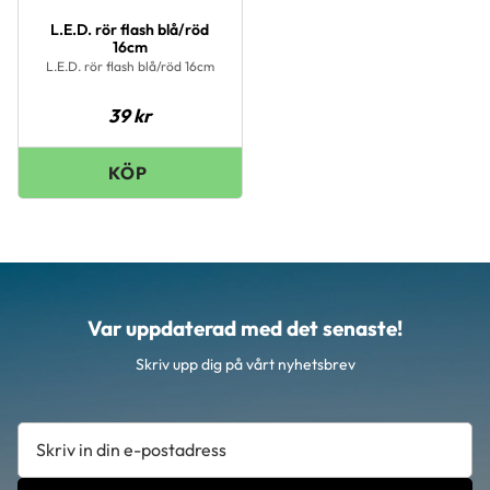
L.E.D. rör flash blå/röd
16cm
L.E.D. rör flash blå/röd 16cm
39
kr
Var uppdaterad med det senaste!
Skriv upp dig på vårt nyhetsbrev