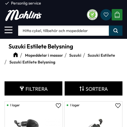
check
Personlig service
Favorite
Meny
KUND
Suzuki Estilete Belysning
Mopeddelar i massor
Suzuki
Suzuki Estilete
Suzuki Estilete Belysning
FILTRERA
SORTERA
I lager
I lager
Lägg till i favoriter
Lägg 