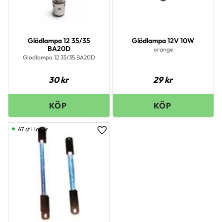
Glödlampa 12 35/35
Glödlampa 12V 10W
BA20D
orange
Glödlampa 12 35/35 BA20D
30
kr
29
kr
47 st i lager
Lägg till i favoriter