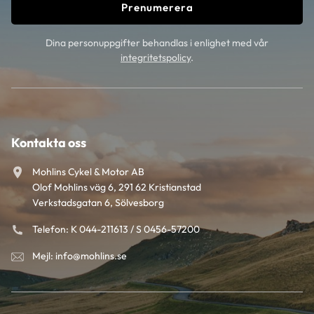
Prenumerera
Dina personuppgifter behandlas i enlighet med vår
integritetspolicy
.
Kontakta oss
Mohlins Cykel & Motor AB
Olof Mohlins väg 6, 291 62 Kristianstad
Verkstadsgatan 6, Sölvesborg
Telefon: K 044-211613 / S 0456-57200
Mejl: info@mohlins.se