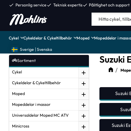
check
Personlig service
check
Teknisk expertis
check
Pålitlighet och support
Cykel
Cykeldelar & Cykeltillbehör
Moped
Mopeddelar i masso
Sverige
Svenska
Suzuki E
Sortiment
Moped
Cykel
Cykeldelar & Cykeltillbehör
Suzuki 
Moped
Mopeddelar i massor
Suzuk
Universaldelar Moped MC ATV
Suzuki Es
Minicross