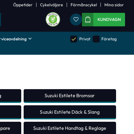
Öppetider
Cykelväljare
Förmånscykel
Mina sidor
Favoriter
KUNDVAGN
rviceavdelning
done
done
Privat
Företag
g
Suzuki Estilete Bromsar
g
Suzuki Estilete Däck & Slang
mpare
Suzuki Estilete Handtag & Reglage