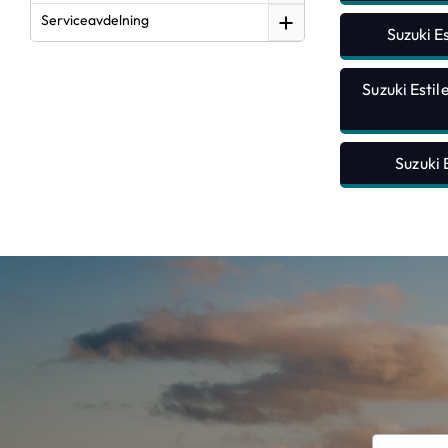
Serviceavdelning
Suzuki E
Suzuki Esti
Suzuki 