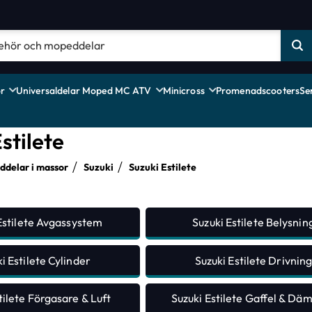
r
Universaldelar Moped MC ATV
Minicross
Promenadscooters
Se
stilete
delar i massor
Suzuki
Suzuki Estilete
Estilete Avgassystem
Suzuki Estilete Belysnin
i Estilete Cylinder
Suzuki Estilete Drivnin
tilete Förgasare & Luft
Suzuki Estilete Gaffel & Dä