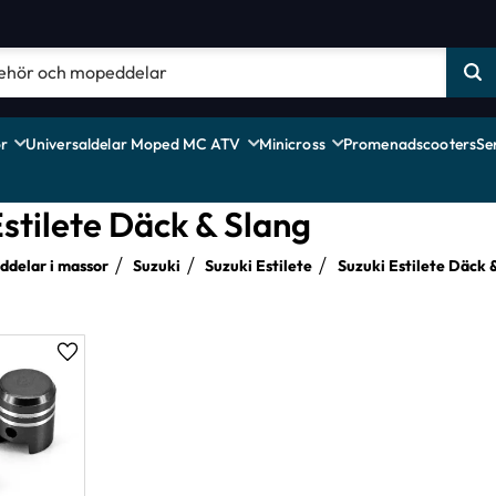
r
Universaldelar Moped MC ATV
Minicross
Promenadscooters
Se
Estilete Däck & Slang
delar i massor
Suzuki
Suzuki Estilete
Suzuki Estilete Däck 
Lägg till i favoriter