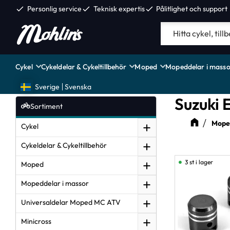
check
Personlig service
check
Teknisk expertis
check
Pålitlighet och support
Cykel
Cykeldelar & Cykeltillbehör
Moped
Mopeddelar i masso
Sverige
Svenska
Suzuki 
Sortiment
Moped
Cykel
Cykeldelar & Cykeltillbehör
3 st i lager
Moped
Mopeddelar i massor
Universaldelar Moped MC ATV
Minicross