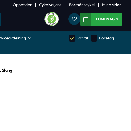
Öppetider
Cykelväljare
Förmånscykel
Mina sidor
Favoriter
KUNDVAGN
rviceavdelning
done
done
Privat
Företag
& Slang