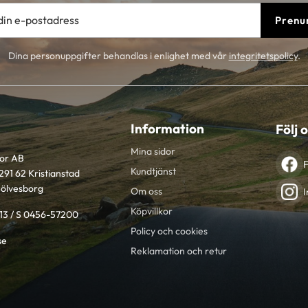
Prenu
Dina personuppgifter behandlas i enlighet med vår
integritetspolicy
.
Information
Följ 
Mina sidor
tor AB
Kundtjänst
291 62 Kristianstad
Sölvesborg
Om oss
I
Köpvillkor
613 / S 0456-57200
Policy och cookies
se
Reklamation och retur