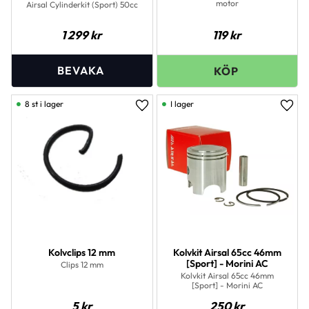
motor
Airsal Cylinderkit (Sport) 50cc
1 299
kr
119
kr
8 st i lager
I lager
Lägg till i favoriter
Lägg 
Kolvclips 12 mm
Kolvkit Airsal 65cc 46mm
[Sport] - Morini AC
Clips 12 mm
Kolvkit Airsal 65cc 46mm
[Sport] - Morini AC
5
kr
250
kr