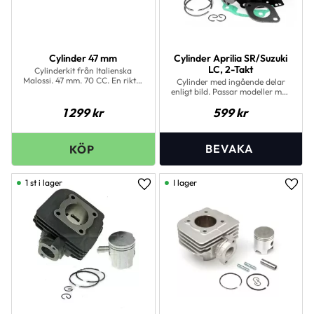
Cylinder 47 mm
Cylinder Aprilia SR/Suzuki
LC, 2-Takt
Cylinderkit från Italienska
Malossi. 47 mm. 70 CC. En riktig
Cylinder med ingående delar
racing cylinder. Ger ca 10 HK
enligt bild. Passar modeller med
med rätt bestyckning.
vattenkyld Morini motor.
Tillverkad i gjutjärn. Komplett
1 299
kr
599
kr
med topplock, kolv, kolvrngar,
bult &amp; clips. Även
sotningssats ingår.
1 st i lager
I lager
Lägg till i favoriter
Lägg 