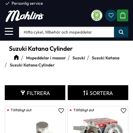
check
Personlig service
Favorite
Meny
KUND
Suzuki Katana Cylinder
Mopeddelar i massor
Suzuki
Suzuki Katana
Suzuki Katana Cylinder
FILTRERA
SORTERA
Lägg till i favoriter
Lägg 