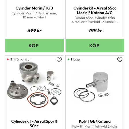
Cylinder Morini/TGB
Cylinderkit - Airsal 65cc
Morini/ Katana A/C
Cylinder Morini/TGB . 41 mm,
10 mm kolvbult
Denna 65cc-cylinder från
Airsal är tillverkad i aluminium
men priset på den är som att
499
kr
799
kr
köpa en i gjutjärn vilket gör det
väldigt prisvärt. Cylinderloppet
är nikasilbehandlat vilket ger
det en bra livslängd, och tack
vara att cylinderkitet är
tillverkat i aluminium så är
kylingen avsevärt bättre än vad
en gjutjärnscylinder har.
I lager
Lägg till i favoriter
Lägg 
Cylinderkit - Airsal(Sport)
Kolv TGB/Katana
50cc
Kolv till Morini luftkyld 2-taks