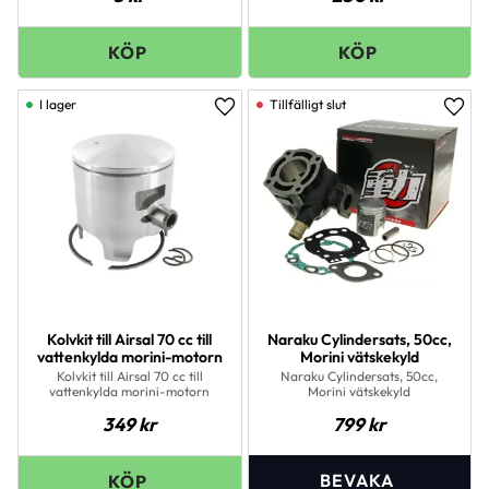
I lager
Lägg till i favoriter
Lägg 
Kolvkit till Airsal 70 cc till
Naraku Cylindersats, 50cc,
vattenkylda morini-motorn
Morini vätskekyld
Kolvkit till Airsal 70 cc till
Naraku Cylindersats, 50cc,
vattenkylda morini-motorn
Morini vätskekyld
349
kr
799
kr