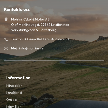
Kontakta oss
Mohlins Cykel & Motor AB
Olof Mohlins väg 6, 291 62 Kristianstad
Verkstadsgatan 6, Sölvesborg
Telefon: K 044-211613 / S 0456-57200
Mejl: info@mohlins.se
Information
Mina sidor
Kundtjänst
Om oss
Köpvillkor