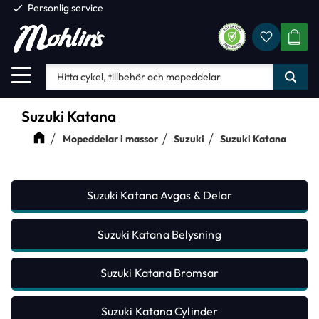
check
Personlig service
Favorite
Meny
KUND
Suzuki Katana
Mopeddelar i massor
Suzuki
Suzuki Katana
Suzuki Katana Avgas & Delar
Suzuki Katana Belysning
Suzuki Katana Bromsar
Suzuki Katana Cylinder