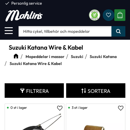
check
Personlig service
Favorite
Meny
KUND
Suzuki Katana Wire & Kabel
Mopeddelar i massor
Suzuki
Suzuki Katana
Suzuki Katana Wire & Kabel
FILTRERA
SORTERA
0 st i lager
3 st i lager
Lägg till i favoriter
Lägg 