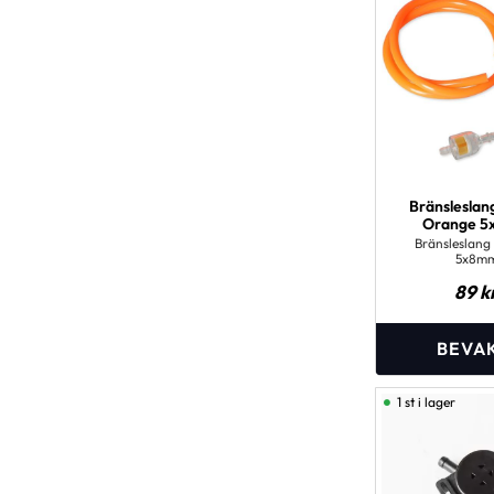
Bränsleslan
Orange 
Bränsleslang 
5x8m
89
k
1 st i lager