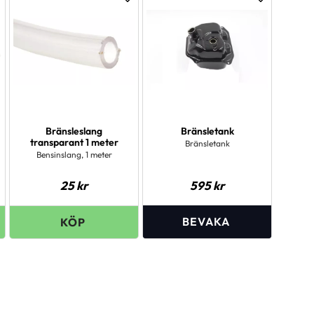
ägg till i favoriter
Lägg till i favoriter
Lägg till i 
Bränsleslang
Bränsletank
transparant 1 meter
Bränsletank
Bensinslang, 1 meter
25
kr
595
kr