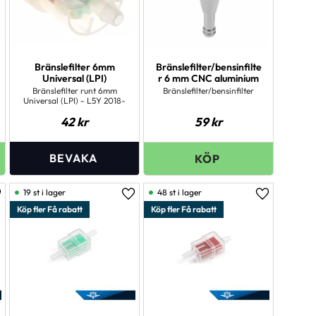
Bränslefilter 6mm
Bränslefilter/bensinfilte
Universal (LPI)
r 6 mm CNC aluminium
Bränslefilter runt 6mm
Bränslefilter/bensinfilter
Universal (LPI) - L5Y 2018-
42
kr
59
kr
19 st i lager
48 st i lager
ägg till i favoriter
Lägg till i favoriter
Lägg till i 
Köp fler Få rabatt
Köp fler Få rabatt