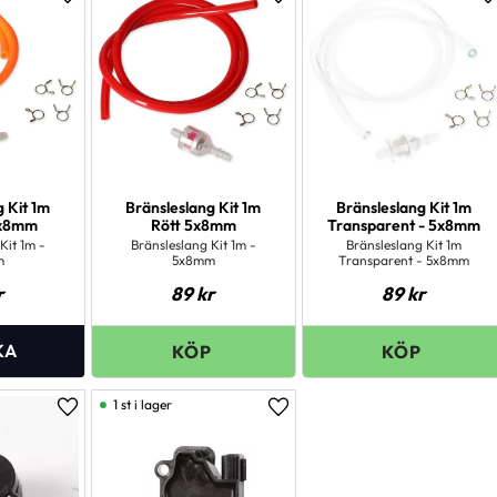
Lägg till i favoriter
Lägg till i favoriter
L
g Kit 1m
Bränsleslang Kit 1m
Bränsleslang Kit 1m
5x8mm
Rött 5x8mm
Transparent - 5x8mm
Kit 1m -
Bränsleslang Kit 1m -
Bränsleslang Kit 1m
m
5x8mm
Transparent - 5x8mm
r
89
kr
89
kr
1 st i lager
Lägg till i favoriter
Lägg till i favoriter