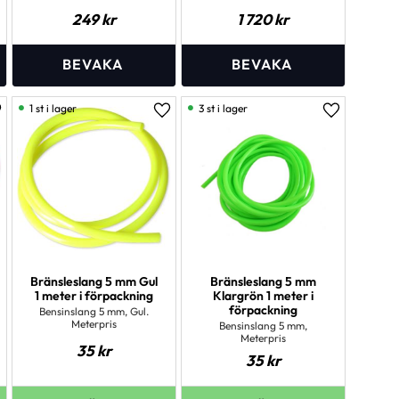
249
kr
1 720
kr
1 st i lager
3 st i lager
ägg till i favoriter
Lägg till i favoriter
Lägg till i 
Bränsleslang 5 mm Gul
Bränsleslang 5 mm
1 meter i förpackning
Klargrön 1 meter i
förpackning
Bensinslang 5 mm, Gul.
Meterpris
Bensinslang 5 mm,
Meterpris
35
kr
35
kr