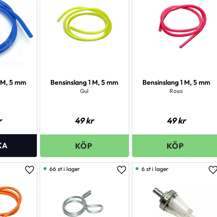
1 M, 5 mm
Bensinslang 1 M, 5 mm
Bensinslang 1 M, 5 mm
Gul
Rosa
r
49
kr
49
kr
66 st i lager
6 st i lager
Lägg till i favoriter
Lägg till i favoriter
L