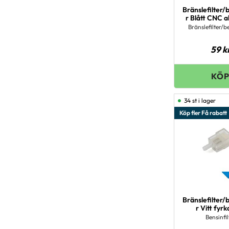
Bränslefilter/b
r Blått CNC 
Bränslefilter/be
59
k
34 st i lager
Köp fler Få rabatt
Bränslefilter/b
r Vitt fyrk
Bensinfil