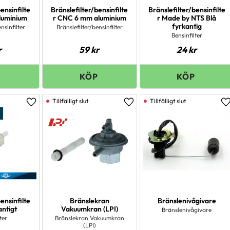
ensinfilte
Bränslefilter/bensinfilte
Bränslefilter/bensinfilte
aluminium
r CNC 6 mm aluminium
r Made by NTS Blå
fyrkantig
nsinfilter
Bränslefilter/bensinfilter
Bensinfilter
r
59
kr
24
kr
Lägg till i favoriter
Lägg till i favoriter
L
ensinfilte
Bränslekran
Bränslenivågivare
antigt
Vakuumkran (LPI)
Bränslenivågivare
ter
Bränslekran Vakuumkran
(LPI)