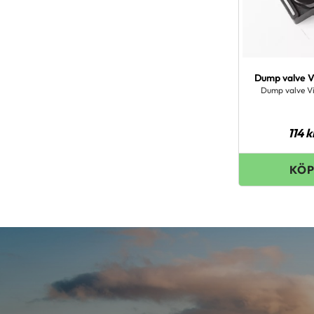
Dump valve Vi
Dump valve Vi
114
k