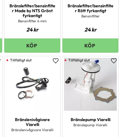
Bränslefilter/bensinfilte
Bränslefilter/bensinfilte
r Made by NTS Grönt
r Rött fyrkantigt
fyrkantigt
Bensinfilter
Bensinfilter 6 mm
24
kr
24
kr
ägg till i favoriter
Lägg till i favoriter
Lägg till i 
Bränslenivågivare
Bränslepump Viarelli
Viarelli
Bränslepump Viarelli
Bränslenivågivare Viarelli