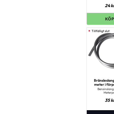
24
k
Bränsleslan
meter i för
Bensinslang
Meterpr
35
k