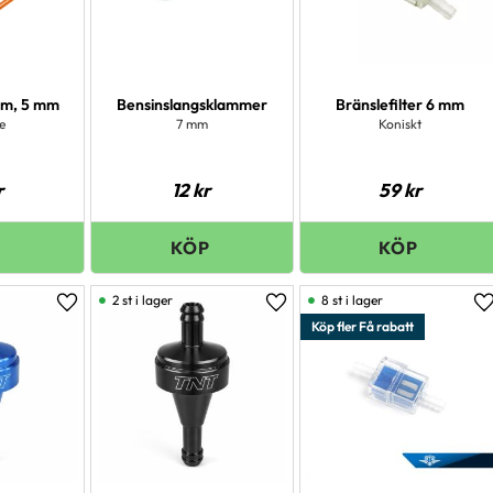
1 m, 5 mm
Bensinslangsklammer
Bränslefilter 6 mm
e
7 mm
Koniskt
r
12
kr
59
kr
2 st i lager
8 st i lager
Lägg till i favoriter
Lägg till i favoriter
L
Köp fler Få rabatt