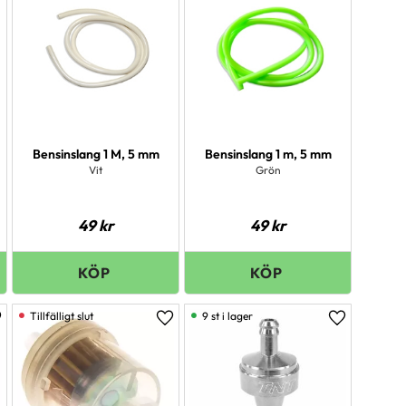
Bensinslang 1 M, 5 mm
Bensinslang 1 m, 5 mm
Vit
Grön
49
kr
49
kr
9 st i lager
ägg till i favoriter
Lägg till i favoriter
Lägg till i 