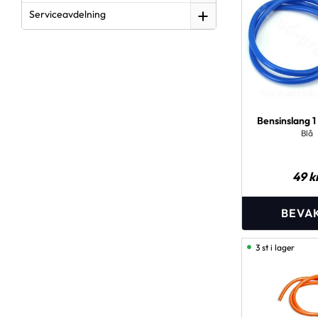
Serviceavdelning
Bensinslang 
Blå
49
k
3 st i lager