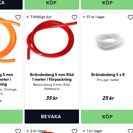
57 st i lager
Lägg till i favoriter
Lägg till i favoriter
L
ng 5 mm
Bränsleslang 5 mm Röd
Bränsleslang 5 x 8
eter i
1 meter i förpackning
Pris per meter
ning
Bensinslang 5 mm, Röd.
Meterpris
m, Orange.
is
35
kr
25
kr
r
2 st i lager
1 st i lager