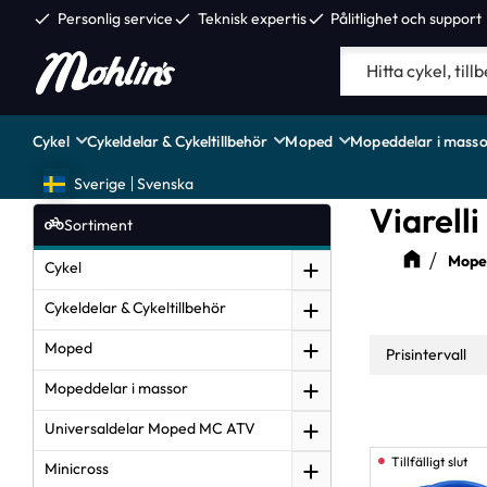
check
Personlig service
check
Teknisk expertis
check
Pålitlighet och support
Cykel
Cykeldelar & Cykeltillbehör
Moped
Mopeddelar i masso
Sverige
Svenska
Viarell
Sortiment
Moped
Cykel
Cykeldelar & Cykeltillbehör
Moped
Prisintervall
Mopeddelar i massor
12
Universaldelar Moped MC ATV
Minicross