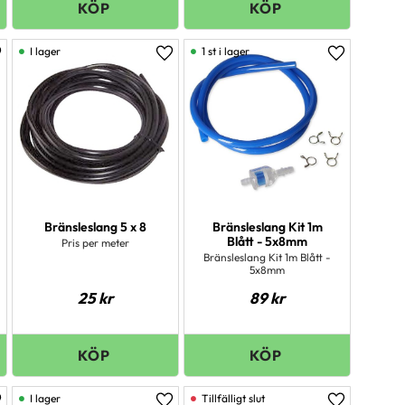
I lager
1 st i lager
ägg till i favoriter
Lägg till i favoriter
Lägg till i 
Bränsleslang 5 x 8
Bränsleslang Kit 1m
Blått - 5x8mm
Pris per meter
Bränsleslang Kit 1m Blått -
5x8mm
25
kr
89
kr
I lager