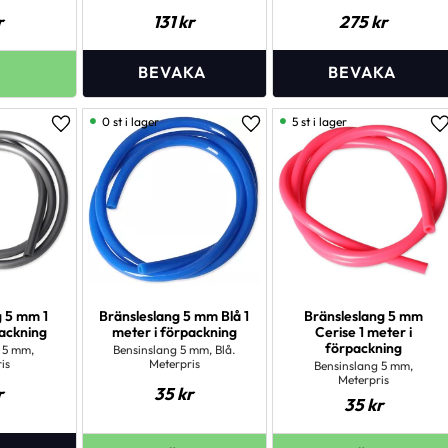
r
131
kr
275
kr
0 st i lager
5 st i lager
Lägg till i favoriter
Lägg till i favoriter
L
g 5 mm 1
Bränsleslang 5 mm Blå 1
Bränsleslang 5 mm
packning
meter i förpackning
Cerise 1 meter i
förpackning
 5 mm,
Bensinslang 5 mm, Blå.
is
Meterpris
Bensinslang 5 mm,
Meterpris
r
35
kr
35
kr