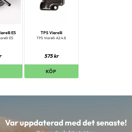
arelli E5
TPS Viarelli
arelli E5
TPS Viarelli A2.4.8
r
575
kr
Var uppdaterad med det senaste!