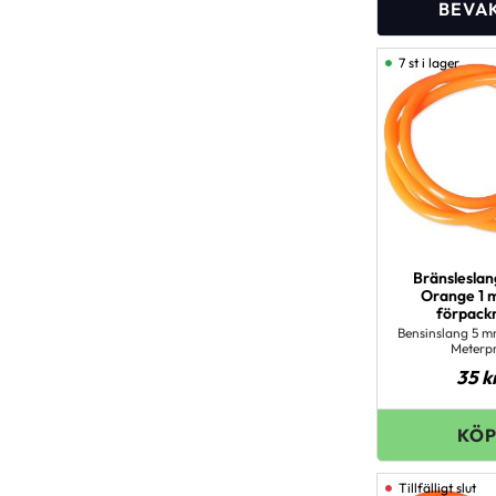
7 st i lager
Bränslesla
Orange 1 m
förpack
Bensinslang 5 m
Meterpr
35
k