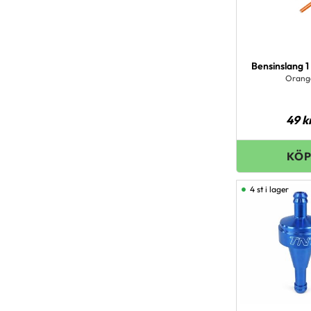
Bensinslang 
Orang
49
k
4 st i lager