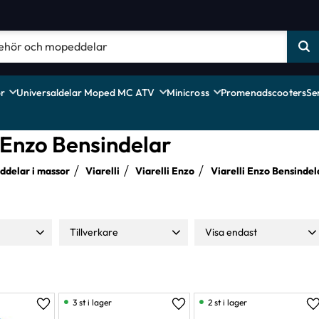
r
Universaldelar Moped MC ATV
Minicross
Promenadscooters
Se
i Enzo Bensindelar
delar i massor
Viarelli
Viarelli Enzo
Viarelli Enzo Bensindel
Tillverkare
Visa endast
1 720
Moparts
22
Finns i lager
26
NTS
4
TNT
3
3 st i lager
2 st i lager
Lägg till i favoriter
Lägg till i favoriter
L