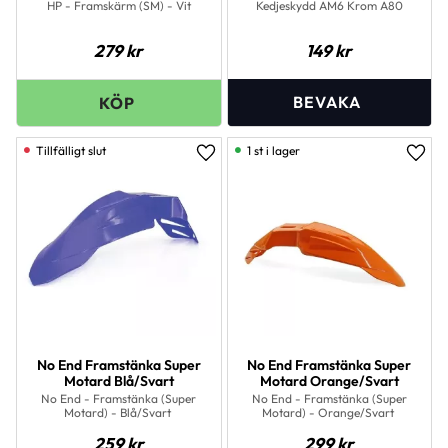
HP - Framskärm (SM) - Vit
Kedjeskydd AM6 Krom A80
279
kr
149
kr
1 st i lager
Lägg till i favoriter
Lägg 
No End Framstänka Super
No End Framstänka Super
Motard Blå/Svart
Motard Orange/Svart
No End - Framstänka (Super
No End - Framstänka (Super
Motard) - Blå/Svart
Motard) - Orange/Svart
259
kr
299
kr