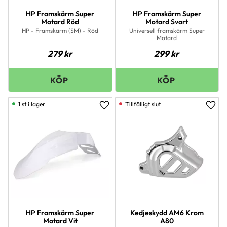
HP Framskärm Super
HP Framskärm Super
Motard Röd
Motard Svart
HP - Framskärm (SM) - Röd
Universell framskärm Super
Motard
279
kr
299
kr
1 st i lager
Lägg till i favoriter
Lägg 
HP Framskärm Super
Kedjeskydd AM6 Krom
Motard Vit
A80