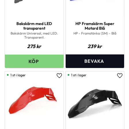
Bakskärm med LED
HP Framskärm Super
transparent
Motard Blå
Bakskärm Universal, med LED.
HP - Framstänka (SM) - Blå
Transparent.
275
kr
239
kr
1 st i lager
1 st i lager
Lägg till i favoriter
Lägg 