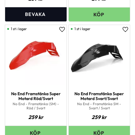
1 st i lager
1 st i lager
Lägg till i favoriter
Lägg 
No End Framstänka Super
No End Framstänka Super
Motard Röd/Svart
Motard Svart/Svart
No End - Framstänka (SM) -
No End - Framstänka SM -
Röd / Svart
Svart / Svart
259
kr
259
kr