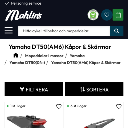
check
Personlig service
Favorite
Meny
KUND
Yamaha DT50(AM6) Kåpor & Skärmar
Mopeddelar i massor
Yamaha
Yamaha DT50(04-)
Yamaha DT50(AM6) Kåpor & Skärmar
FILTRERA
SORTERA
1 st i lager
6 st i lager
Lägg till i favoriter
Lägg 