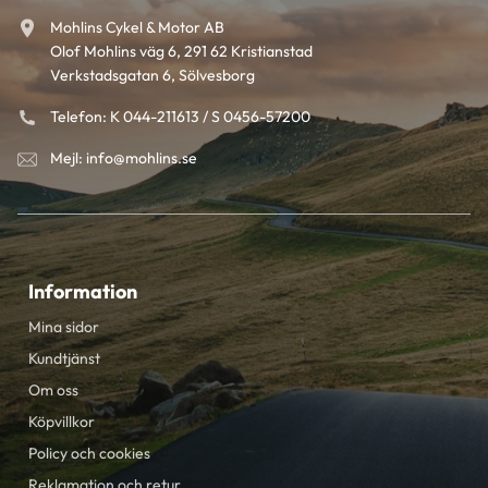
Mohlins Cykel & Motor AB
Olof Mohlins väg 6, 291 62 Kristianstad
Verkstadsgatan 6, Sölvesborg
Telefon: K 044-211613 / S 0456-57200
Mejl: info@mohlins.se
Information
Mina sidor
Kundtjänst
Om oss
Köpvillkor
Policy och cookies
Reklamation och retur