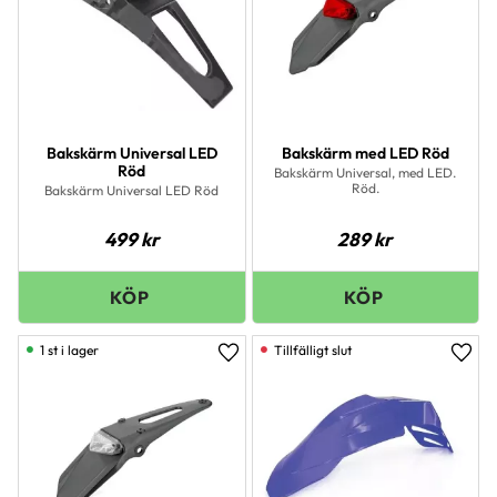
Bakskärm Universal LED
Bakskärm med LED Röd
Röd
Bakskärm Universal, med LED.
Röd.
Bakskärm Universal LED Röd
499
kr
289
kr
1 st i lager
Lägg till i favoriter
Lägg 