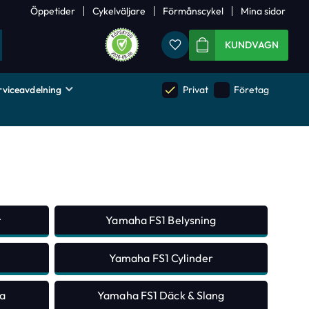
Öppetider
Cykelväljare
Förmånscykel
Mina sidor
Favoriter
KUNDVAGN
rviceavdelning
done
done
Privat
Företag
r
Yamaha FS1 Belysning
Yamaha FS1 Cylinder
a
Yamaha FS1 Däck & Slang