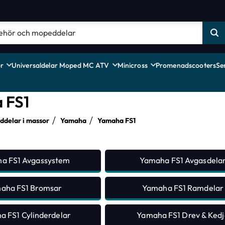
r
Universaldelar Moped MC ATV
Minicross
Promenadscooters
Se
 FS1
delar i massor
Yamaha
Yamaha FS1
a FS1 Avgassystem
Yamaha FS1 Avgasdela
aha FS1 Bromsar
Yamaha FS1 Ramdelar
 FS1 Cylinderdelar
Yamaha FS1 Drev & Kedj