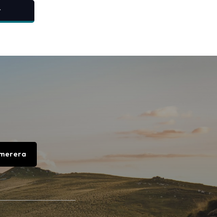
r
merera