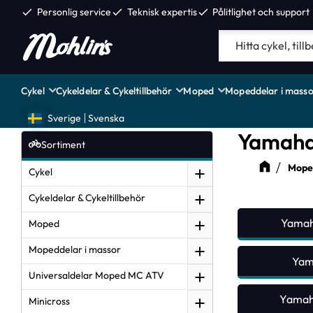
check
Personlig service
check
Teknisk expertis
check
Pålitlighet och support
Cykel
Cykeldelar & Cykeltillbehör
Moped
Mopeddelar i masso
Sverige
Svenska
Yamaha
Sortiment
Moped
Cykel
Cykeldelar & Cykeltillbehör
Yamah
Moped
Mopeddelar i massor
Yam
Universaldelar Moped MC ATV
Yamaha
Minicross