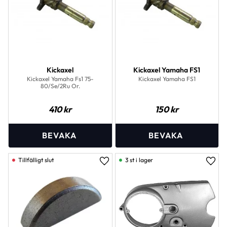
Kickaxel
Kickaxel Yamaha FS1
Kickaxel Yamaha Fs1 75-
Kickaxel Yamaha FS1
80/Se/2Ru Or.
410
kr
150
kr
3 st i lager
Lägg till i favoriter
Lägg 