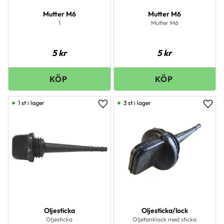
Mutter M6
Mutter M6
1
Mutter M6
5
kr
5
kr
1 st i lager
3 st i lager
Lägg till i favoriter
Lägg 
Oljesticka
Oljesticka/lock
Oljesticka
Oljetanklock med sticka