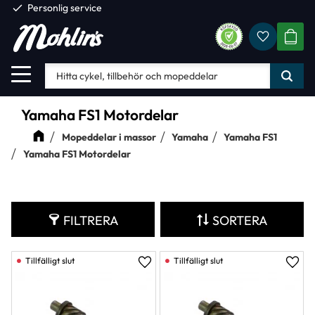
check
Personlig service
Favorite
Meny
KUND
Yamaha FS1 Motordelar
Mopeddelar i massor
Yamaha
Yamaha FS1
Yamaha FS1 Motordelar
FILTRERA
SORTERA
Lägg till i favoriter
Lägg 