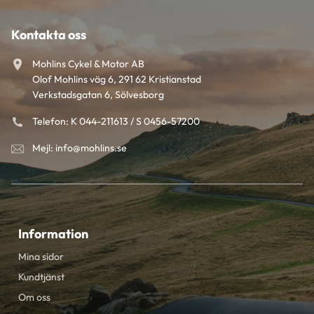
Kontakta oss
Mohlins Cykel & Motor AB
Olof Mohlins väg 6, 291 62 Kristianstad
Verkstadsgatan 6, Sölvesborg
Telefon: K 044-211613 / S 0456-57200
Mejl: info@mohlins.se
Information
Mina sidor
Kundtjänst
Om oss