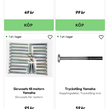
49
kr
99
kr
1 st i lager
1 st i lager
Lägg till i favoriter
Lägg 
Skruvsats till motorn
Tryckstång Yamaha
Yamaha
Kopplingsdelar, Tryckstång inre
Skruvsats för motorn
95
kr
59
kr