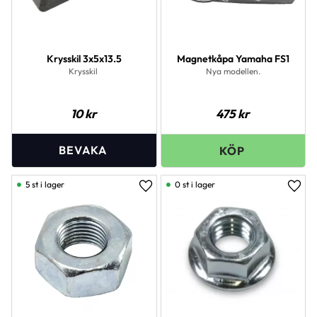
Krysskil 3x5x13.5
Magnetkåpa Yamaha FS1
Krysskil
Nya modellen.
10
kr
475
kr
5 st i lager
0 st i lager
Lägg till i favoriter
Lägg 