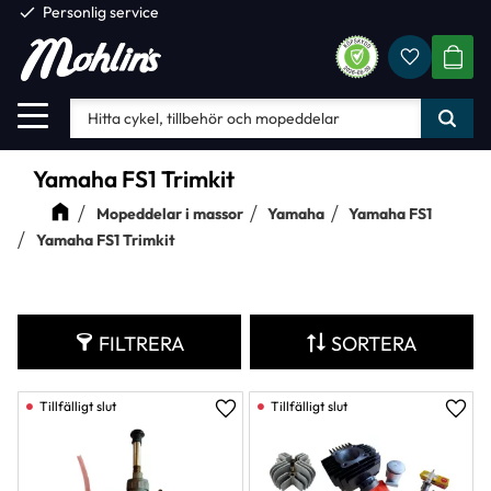
check
Personlig service
Favorite
Meny
KUND
Yamaha FS1 Trimkit
Mopeddelar i massor
Yamaha
Yamaha FS1
Yamaha FS1 Trimkit
FILTRERA
SORTERA
Lägg till i favoriter
Lägg 