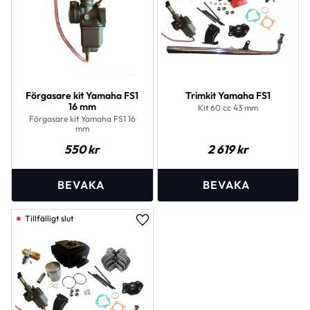
Förgasare kit Yamaha FS1
Trimkit Yamaha FS1
16 mm
Kit 60 cc 43 mm
Förgasare kit Yamaha FS1 16
mm
550
kr
2 619
kr
Lägg till i favoriter