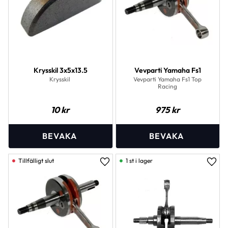
Krysskil 3x5x13.5
Vevparti Yamaha Fs1
Krysskil
Vevparti Yamaha Fs1 Top
Racing
10
kr
975
kr
1 st i lager
Lägg till i favoriter
Lägg 