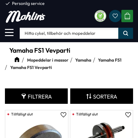
check
Personlig service
Favorite
Meny
KUND
Yamaha FS1 Vevparti
Mopeddelar i massor
Yamaha
Yamaha FS1
Yamaha FS1 Vevparti
FILTRERA
SORTERA
Lägg till i favoriter
Lägg 