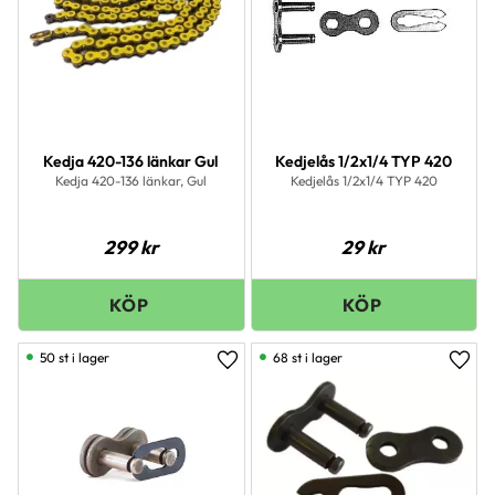
Kedja 420-136 länkar Gul
Kedjelås 1/2x1/4 TYP 420
Kedja 420-136 länkar, Gul
Kedjelås 1/2x1/4 TYP 420
299
kr
29
kr
50 st i lager
68 st i lager
Lägg till i favoriter
Lägg 