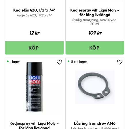
Kedjelås 420, 1/2"x1/4"
Kedjespray vitt Liqui Moly –
för lång livslängd
Kedjelås 420, 1/2"x1/4"
Synlig smörjning, max skydd,
50 ml
12
kr
109
kr
I lager
8 st i lager
Lägg till i favoriter
Lägg 
Kedjespray vitt Liqui Moly –
Låsring framdrev AM6
för lång livslängd
Låsring framdrev till AM6 med