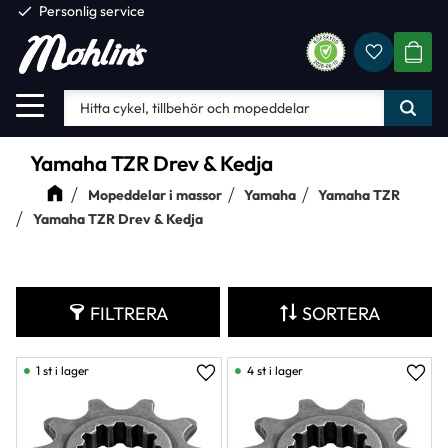
check
Personlig service
Favorite
Meny
KUND
Yamaha TZR Drev & Kedja
Mopeddelar i massor
Yamaha
Yamaha TZR
Yamaha TZR Drev & Kedja
FILTRERA
SORTERA
1 st i lager
4 st i lager
Lägg till i favoriter
Lägg 