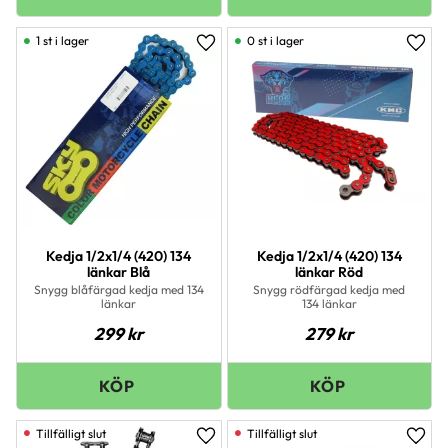
1 st i lager
0 st i lager
Lägg till i favoriter
Lägg 
Kedja 1/2x1/4 (420) 134
Kedja 1/2x1/4 (420) 134
länkar Blå
länkar Röd
Snygg blåfärgad kedja med 134
Snygg rödfärgad kedja med
länkar
134 länkar
299
kr
279
kr
Lägg till i favoriter
Lägg 