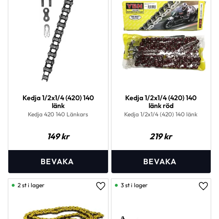
Kedja 1/2x1/4 (420) 140
Kedja 1/2x1/4 (420) 140
länk
länk röd
Kedja 420 140 Länkars
Kedja 1/2x1/4 (420) 140 länk
149
kr
219
kr
2 st i lager
3 st i lager
Lägg till i favoriter
Lägg 