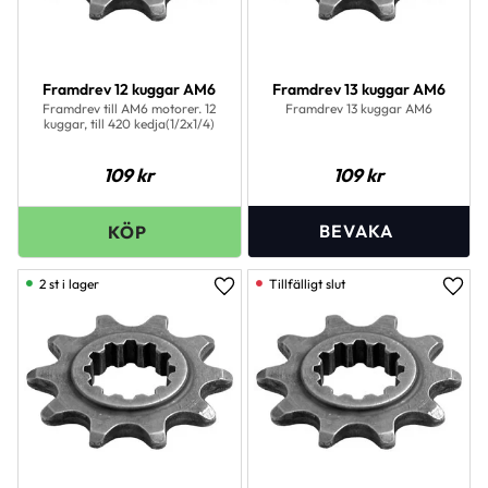
Framdrev 12 kuggar AM6
Framdrev 13 kuggar AM6
Framdrev till AM6 motorer. 12
Framdrev 13 kuggar AM6
kuggar, till 420 kedja(1/2x1/4)
109
kr
109
kr
2 st i lager
Lägg till i favoriter
Lägg 