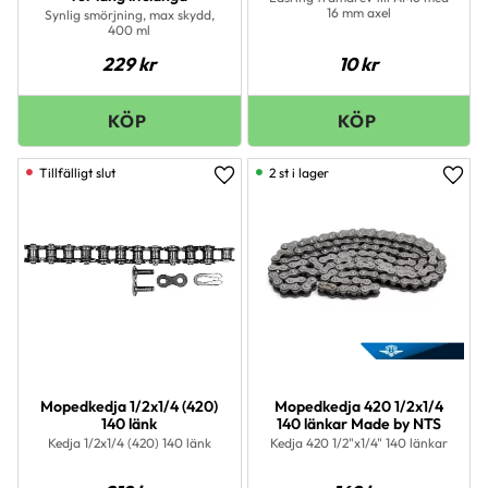
16 mm axel
Synlig smörjning, max skydd,
400 ml
229
kr
10
kr
2 st i lager
Lägg till i favoriter
Lägg 
Mopedkedja 1/2x1/4 (420)
Mopedkedja 420 1/2x1/4
140 länk
140 länkar Made by NTS
Kedja 1/2x1/4 (420) 140 länk
Kedja 420 1/2"x1/4" 140 länkar