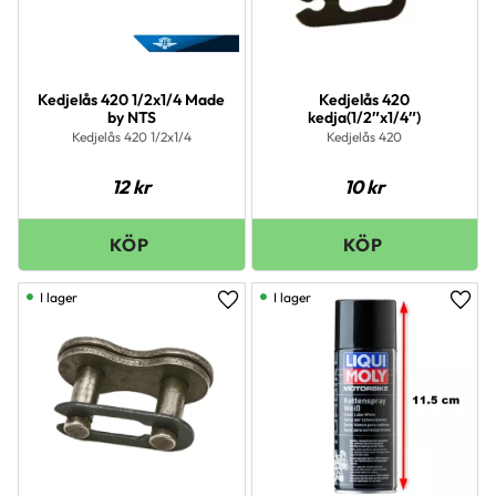
Kedjelås 420 1/2x1/4 Made
Kedjelås 420
by NTS
kedja(1/2″x1/4″)
Kedjelås 420 1/2x1/4
Kedjelås 420
12
kr
10
kr
I lager
I lager
Lägg till i favoriter
Lägg 