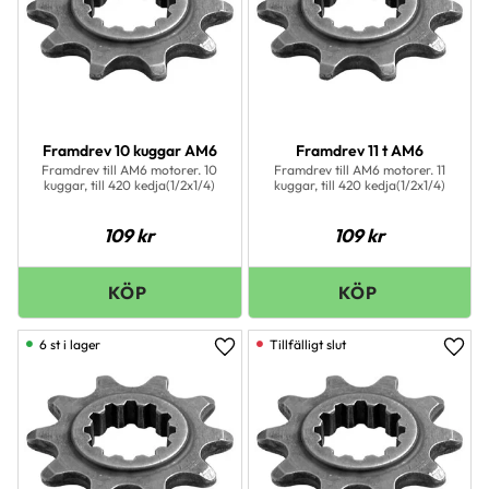
Framdrev 10 kuggar AM6
Framdrev 11 t AM6
Framdrev till AM6 motorer. 10
Framdrev till AM6 motorer. 11
kuggar, till 420 kedja(1/2x1/4)
kuggar, till 420 kedja(1/2x1/4)
109
kr
109
kr
6 st i lager
Lägg till i favoriter
Lägg 