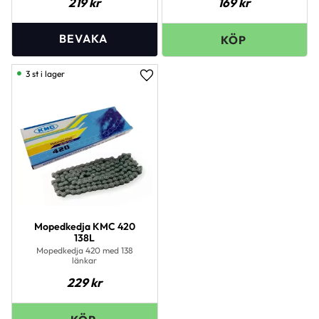
219
kr
169
kr
3 st i lager
Lägg till i favoriter
Mopedkedja KMC 420
138L
Mopedkedja 420 med 138
länkar
229
kr