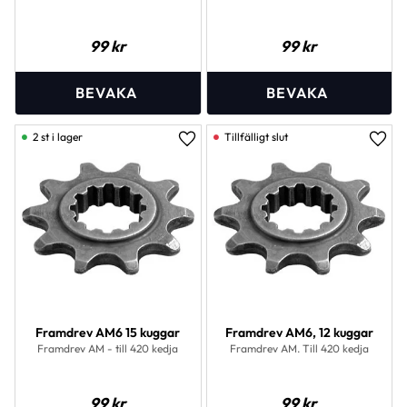
99
kr
99
kr
2 st i lager
Lägg till i favoriter
Lägg 
Framdrev AM6 15 kuggar
Framdrev AM6, 12 kuggar
Framdrev AM - till 420 kedja
Framdrev AM. Till 420 kedja
99
kr
99
kr