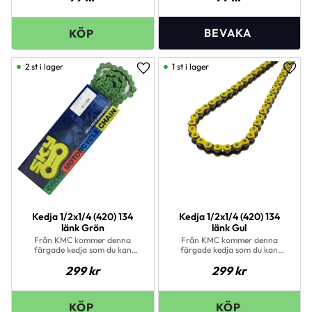
2 st i lager
1 st i lager
Lägg till i favoriter
Lägg 
Kedja 1/2x1/4 (420) 134
Kedja 1/2x1/4 (420) 134
länk Grön
länk Gul
Från KMC kommer denna
Från KMC kommer denna
färgade kedja som du kan
färgade kedja som du kan
montera på din hoj för att få
montera på din hoj för att få
299
kr
299
kr
din hoj mer unik. Modell: 420
din hoj mer unik. Modell: 420
Antal länkar: 134 Färg: Grön
Antal länkar: 134 Färg: Gul
Kedjelås medföljer
Kedjelås medföljer