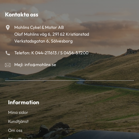
Kontakta oss
Mohlins Cykel & Motor AB
Olof Mohlins väg 6, 291 62 Kristianstad
Verkstadsgatan 6, Sölvesborg
Telefon: K 044-211613 / S 0456-57200
Mejl: info@mohlins.se
Information
Mina sidor
Kundtjänst
Om oss