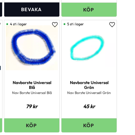
4 st i lager
5 st i lager
ägg till i favoriter
Lägg till i favoriter
Lägg till i 
Navborste Universal
Navborste Universal
Blå
Grön
Nav Borste Universal Blå
Nav Borste Universell Grön
79
kr
45
kr