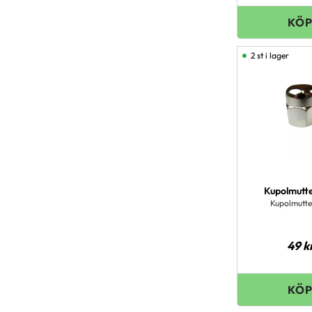
2 st i lager
Kupolmutt
Kupolmutte
49
k