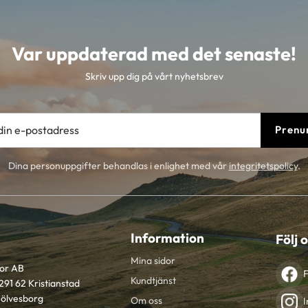
Var uppdaterad med det senaste!
Skriv upp dig på vårt nyhetsbrev
Prenu
Dina personuppgifter behandlas i enlighet med vår
integritetspolicy
.
Information
Följ 
Mina sidor
tor AB
Kundtjänst
291 62 Kristianstad
Sölvesborg
Om oss
I