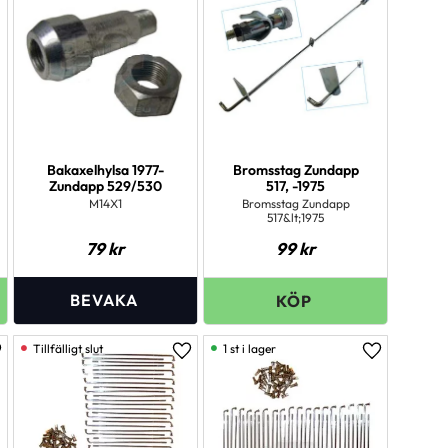
Bakaxelhylsa 1977-
Bromsstag Zundapp
Zundapp 529/530
517, -1975
M14X1
Bromsstag Zundapp
517&lt;1975
79
kr
99
kr
1 st i lager
ägg till i favoriter
Lägg till i favoriter
Lägg till i 