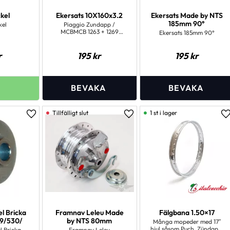
kel
Ekersats 10X160x3.2
Ekersats Made by NTS
185mm 90°
kel
Piaggio Zundapp /
MCBMCB 1263 + 1269
Ekersats 185mm 90°
framhjul 90mm nav
r
195
kr
195
kr
1 st i lager
Lägg till i favoriter
Lägg till i favoriter
L
el Bricka
Framnav Leleu Made
Fälgbana 1.50×17
9/530/
by NTS 80mm
Många mopeder med 17″
hjul såsom Puch, Zündapp,
l Bricka
Framnav Leleu