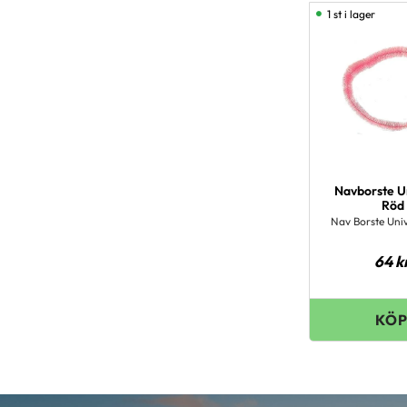
1 st i lager
Navborste U
Röd
Nav Borste Univ
64
k