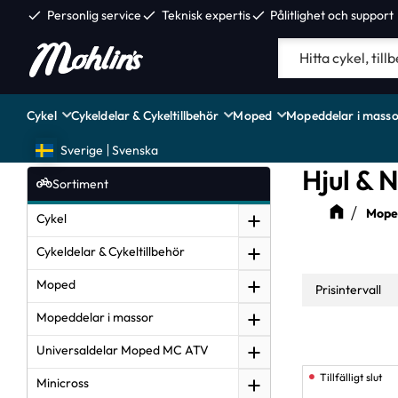
check
Personlig service
check
Teknisk expertis
check
Pålitlighet och support
Cykel
Cykeldelar & Cykeltillbehör
Moped
Mopeddelar i masso
Sverige
Svenska
Hjul & 
Sortiment
Moped
Cykel
Cykeldelar & Cykeltillbehör
Moped
Prisintervall
Mopeddelar i massor
17
Universaldelar Moped MC ATV
Minicross