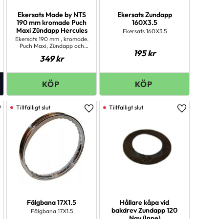
Ekersats Made by NTS
Ekersats Zundapp
190 mm kromade Puch
160X3.5
Maxi Zündapp Hercules
Ekersats 160X3.5
Ekersats 190 mm , kromade.
Puch Maxi, Zündapp och
195
kr
Hercules
349
kr
ägg till i favoriter
Lägg till i favoriter
Lägg till i 
Fälgbana 17X1.5
Hållare kåpa vid
bakdrev Zundapp 120
Fälgbana 17X1.5
Nav (Inne)