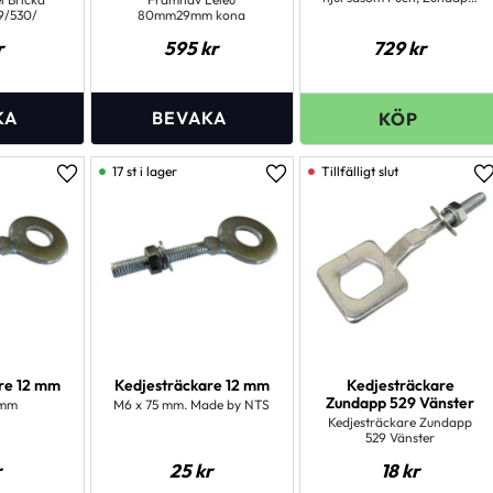
MCB m.fl.
9/530/
80mm29mm kona
r
595
kr
729
kr
17 st i lager
Lägg till i favoriter
Lägg till i favoriter
L
re 12 mm
Kedjesträckare 12 mm
Kedjesträckare
Zundapp 529 Vänster
 mm
M6 x 75 mm. Made by NTS
Kedjesträckare Zundapp
529 Vänster
r
25
kr
18
kr