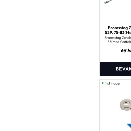
Bromsstag 
529, 75-83(Me
Bromsstag Zunda
83(Med Gaffel
KS50 19
65
k
1 st i lager