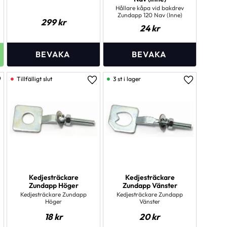
Hållare kåpa vid bakdrev
Zundapp 120 Nav (Inne)
299
kr
24
kr
3 st i lager
ägg till i favoriter
Lägg till i favoriter
Lägg till i 
Kedjesträckare
Kedjesträckare
Zundapp Höger
Zundapp Vänster
Kedjesträckare Zundapp
Kedjesträckare Zundapp
Höger
Vänster
18
kr
20
kr