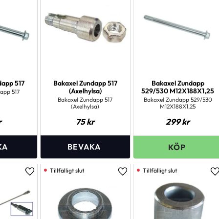
dapp 517
Bakaxel Zundapp 517
Bakaxel Zundapp
(Axelhylsa)
529/530 M12X188X1,25
app 517
Bakaxel Zundapp 517
Bakaxel Zundapp 529/530
(Axelhylsa)
M12X188X1,25
r
75
kr
299
kr
Lägg till i favoriter
Lägg till i favoriter
L