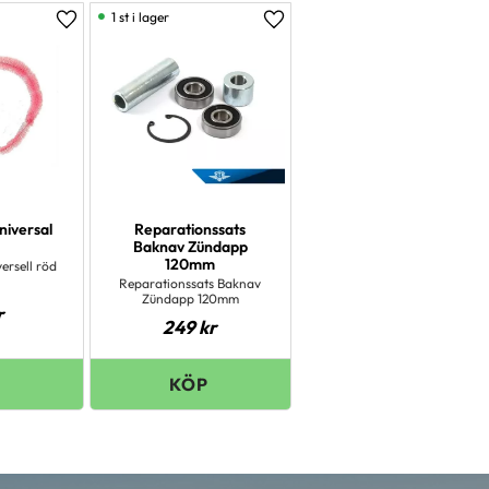
1 st i lager
Lägg till i favoriter
Lägg till i favoriter
niversal
Reparationssats
Baknav Zündapp
120mm
ersell röd
Reparationssats Baknav
Zündapp 120mm
r
249
kr