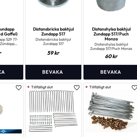
Zundapp
Distansbricka bakhjul
Distanshylsa bakhjul
d Gaffel)
Zundapp 517
Zundapp 517/Puch
Monza
pp 529 77-
Distansbricka bakhjul
)Zündapp
Zundapp 517
Distanshylsa bakhjul
75-
Zundapp 517/Puch Monza
r
59
kr
60
kr
Lägg till i favoriter
Lägg till i favoriter
L