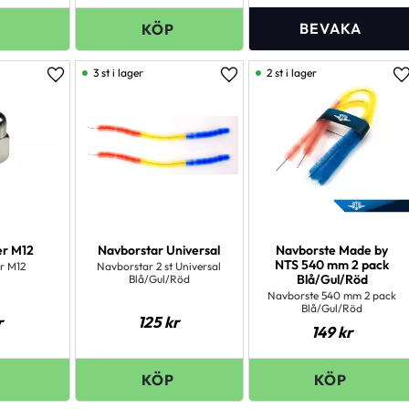
3 st i lager
2 st i lager
Lägg till i favoriter
Lägg till i favoriter
L
er M12
Navborstar Universal
Navborste Made by
NTS 540 mm 2 pack
r M12
Navborstar 2 st Universal
Blå/Gul/Röd
Blå/Gul/Röd
Navborste 540 mm 2 pack
Blå/Gul/Röd
r
125
kr
149
kr