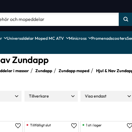
r
Universaldelar Moped MC ATV
Minicross
Promenadscooters
Se
Nav Zundapp
delar i massor
Zundapp
Zundapp moped
Hjul & Nav Zundap
Tillverkare
Visa endast
729
Moparts
4
Finns i lager
17
NTS
8
1 st i lager
Lägg till i favoriter
Lägg till i favoriter
L