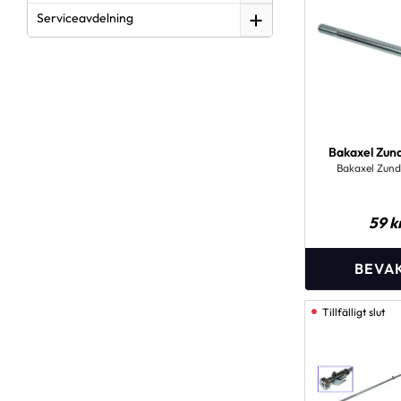
Serviceavdelning
Bakaxel Zun
Bakaxel Zund
59
k