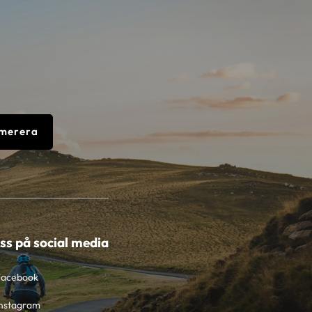
merera
oss på social media
Facebook
nstagram