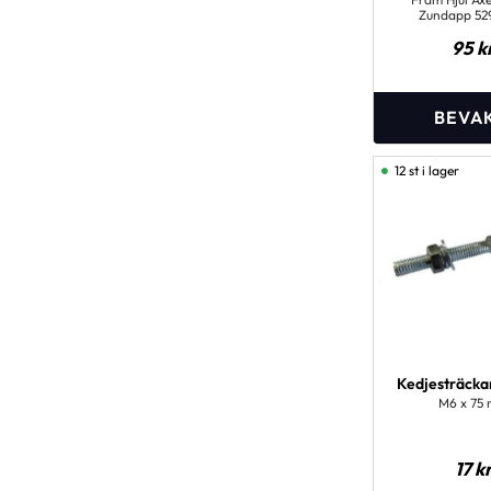
Zundapp 52
95
k
12 st i lager
Kedjesträcka
M6 x 75
17
k