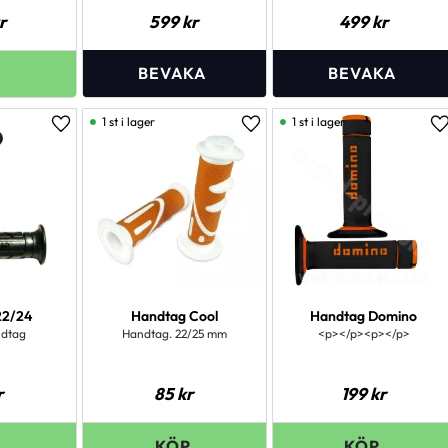
r
599
kr
499
kr
1 st i lager
1 st i lager
Lägg till i favoriter
Lägg till i favoriter
L
22/24
Handtag Cool
Handtag Domino
dtag
Handtag. 22/25 mm
<p></p><p></p>
r
85
kr
199
kr