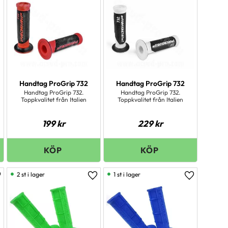
Handtag ProGrip 732
Handtag ProGrip 732
Handtag ProGrip 732.
Handtag ProGrip 732.
Toppkvalitet från Italien
Toppkvalitet från Italien
199
kr
229
kr
2 st i lager
1 st i lager
ägg till i favoriter
Lägg till i favoriter
Lägg till i 