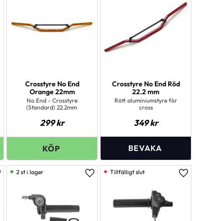
Crosstyre No End
Crosstyre No End Röd
Orange 22mm
22.2 mm
No End - Crosstyre
Rött aluminiumstyre för
(Standard) 22.2mm
cross
299
kr
349
kr
2 st i lager
ägg till i favoriter
Lägg till i favoriter
Lägg till i 