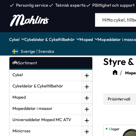
check
Personlig service
check
Teknisk expertis
check
Pålitlighet och support
Cykel
Cykeldelar & Cykeltillbehör
Moped
Mopeddelar i masso
Sverige
Svenska
Styre &
Sortiment
Moped
Cykel
Cykeldelar & Cykeltillbehör
Moped
Prisintervall
Mopeddelar i massor
49
Universaldelar Moped MC ATV
I lager
Minicross