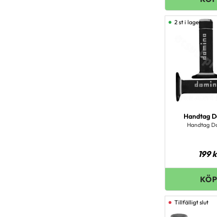
2 st i lager
Handtag D
Handtag D
199
k