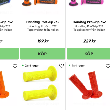
Grip 732
Handtag ProGrip 732
Handtag ProGrip 732
rip 732.
Handtag ProGrip 732.
Handtag ProGrip 732.
ån Italien
Toppkvalitet från Italien
Toppkvalitet från Italien
r
199
kr
229
kr
2 st i lager
1 st i lager
Lägg till i favoriter
Lägg till i favoriter
L