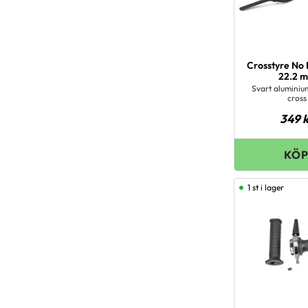
Crosstyre No 
22.2 
Svart aluminiu
cross
349
k
1 st i lager