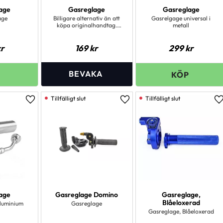
age
Gasreglage
Gasreglage
age
Billigare alternativ än att
Gasrelgage universal i
köpa originalhandtag.
metall
Handtaget har även något
snabbare utväxling än de
flesta originalhandtagen.
r
169
kr
299
kr
Invändig diameter är 23
millimeter.
Lägg till i favoriter
Lägg till i favoriter
L
age
Gasreglage Domino
Gasreglage,
Blåeloxerad
aluminium
Gasreglage
Gasreglage, Blåeloxerad