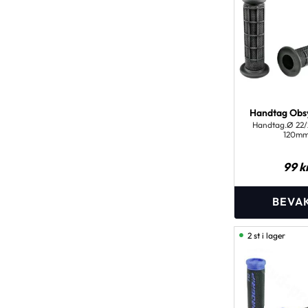
Handtag Obsy
Handtag.Ø 22/
120mm
99
k
2 st i lager