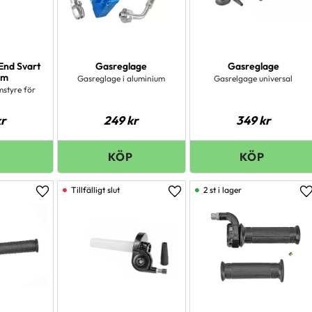
End Svart
Gasreglage
Gasreglage
mm
Gasreglage i aluminium
Gasrelgage universal
mstyre för
r
249
kr
349
kr
2 st i lager
Lägg till i favoriter
Lägg till i favoriter
L