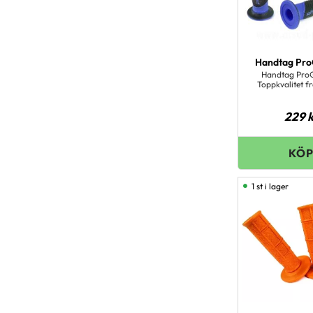
Handtag Pro
Handtag ProG
Toppkvalitet fr
229
k
1 st i lager