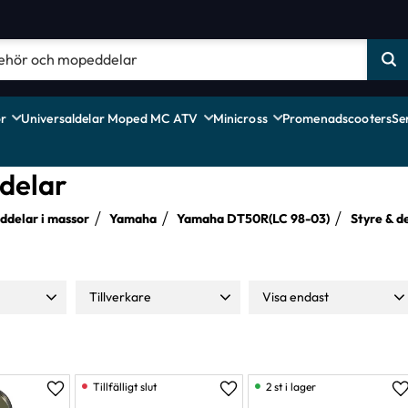
r
Universaldelar Moped MC ATV
Minicross
Promenadscooters
Se
 delar
delar i massor
Yamaha
Yamaha DT50R(LC 98-03)
Styre & d
Tillverkare
Visa endast
1 190
Domino
7
Finns i lager
39
Moparts
9
ProGrip
16
2 st i lager
Lägg till i favoriter
Lägg till i favoriter
L