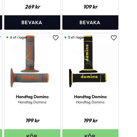
269
kr
109
kr
6 st i lager
5 st i lager
ägg till i favoriter
Lägg till i favoriter
Lägg till i 
Handtag Domino
Handtag Domino
Handtag Domino
Handtag Domino
199
kr
199
kr