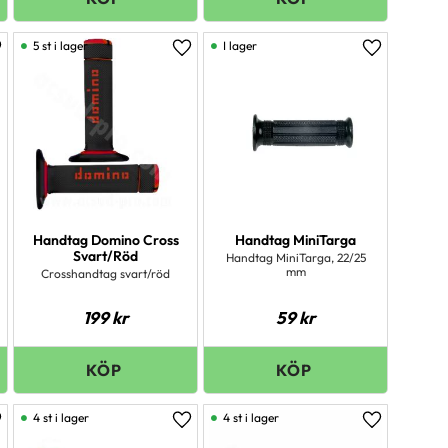
5 st i lager
I lager
ägg till i favoriter
Lägg till i favoriter
Lägg till i 
Handtag Domino Cross
Handtag MiniTarga
Svart/Röd
Handtag MiniTarga, 22/25
mm
Crosshandtag svart/röd
199
kr
59
kr
4 st i lager
4 st i lager
ägg till i favoriter
Lägg till i favoriter
Lägg till i 