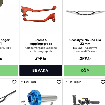
TNT
1
 höger
Broms &
Crosstyre No End Lila
1
kopplingsgrepp
22 mm
er DT/FS1
Kolfiberfärgade koppling
No End - Crosstyre
och bromsgrepp till
(Standard) 22.2mm
Yamaha DTR 97-02 och
kr
249
kr
299
kr
Aprilia RS 99-05.
1 st i lager
1 st i lager
Lägg till i favoriter
Lägg till i favoriter
L