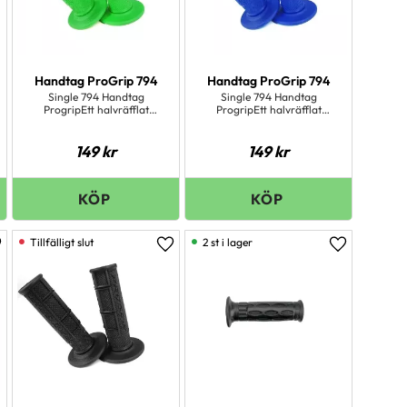
Handtag ProGrip 794
Handtag ProGrip 794
Single 794 Handtag
Single 794 Handtag
ProgripEtt halvräfflat
ProgripEtt halvräfflat
handtag som är skönt såväl
handtag som är skönt såväl
som prisvärt!
som prisvärt!
149
kr
149
kr
2 st i lager
ägg till i favoriter
Lägg till i favoriter
Lägg till i 