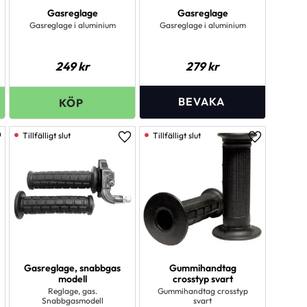
Gasreglage
Gasreglage
Gasreglage i aluminium
Gasreglage i aluminium
249
kr
279
kr
ägg till i favoriter
Lägg till i favoriter
Lägg till i 
Gasreglage, snabbgas
Gummihandtag
modell
crosstyp svart
Reglage, gas.
Gummihandtag crosstyp
Snabbgasmodell
svart