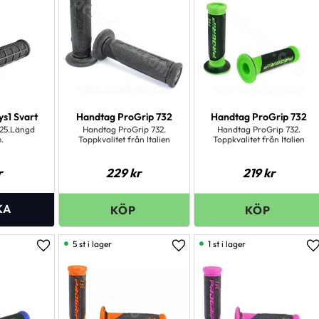
s1 Svart
Handtag ProGrip 732
Handtag ProGrip 732
25.Längd
Handtag ProGrip 732.
Handtag ProGrip 732.
.
Toppkvalitet från Italien
Toppkvalitet från Italien
r
229
kr
219
kr
5 st i lager
1 st i lager
Lägg till i favoriter
Lägg till i favoriter
L