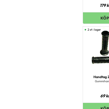
179
k
2 st i lager
Handtag 
Gummihan
69
k