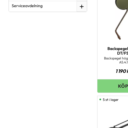
Serviceavdelning
Backspegel
DT/FS
Backspegel hög
A5.4.1
1 190
5 st i lager