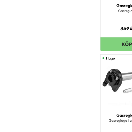
Gasregl
Gasregl
349
k
I lager
Gasregl
Gasreglage i 