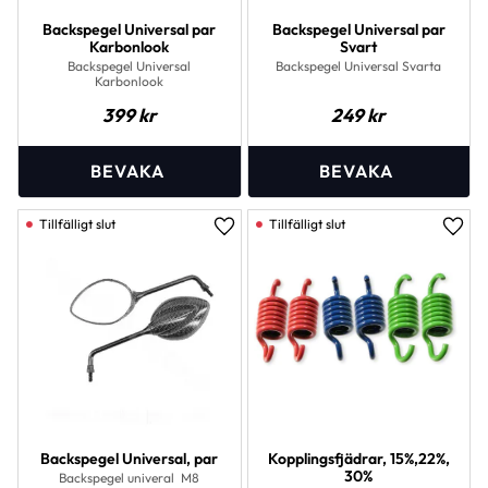
Backspegel Universal par
Backspegel Universal par
Karbonlook
Svart
Backspegel Universal
Backspegel Universal Svarta
Karbonlook
399
kr
249
kr
Lägg till i favoriter
Lägg 
Backspegel Universal, par
Kopplingsfjädrar, 15%,22%,
30%
Backspegel univeral M8