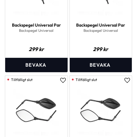
Backspegel Universal Par
Backspegel Universal Par
Backspegel Universal
Backspegel Universal
299
kr
299
kr
Lägg till i favoriter
Lägg 