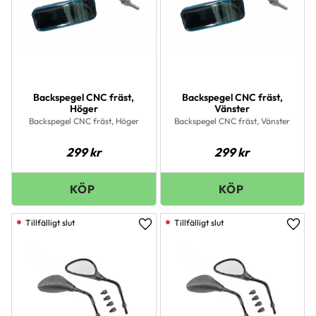
Backspegel CNC fräst,
Backspegel CNC fräst,
Höger
Vänster
Backspegel CNC fräst, Höger
Backspegel CNC fräst, Vänster
299
kr
299
kr
Lägg till i favoriter
Lägg 