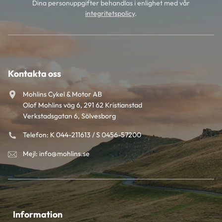
Dina personuppgifter behandlas i enlighet med vår
integritetspolicy
.
Kontakta oss
Mohlins Cykel & Motor AB
Olof Mohlins väg 6, 291 62 Kristianstad
Verkstadsgatan 6, Sölvesborg
Telefon: K 044-211613 / S 0456-57200
Mejl: info@mohlins.se
Information