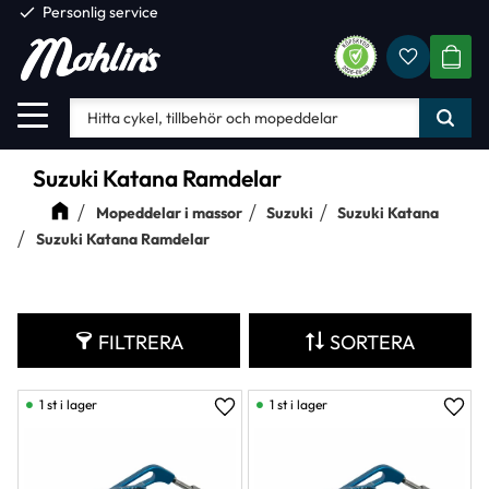
check
Personlig service
Favorite
Meny
KUND
Suzuki Katana Ramdelar
Mopeddelar i massor
Suzuki
Suzuki Katana
Suzuki Katana Ramdelar
FILTRERA
SORTERA
1 st i lager
1 st i lager
Lägg till i favoriter
Lägg 