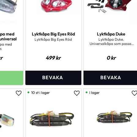
mpa med
Lyktkåpa Big Eyes Röd
Lyktkåpa Duke
 universal
Lyktkåpa Big Eyes Röd
Lyktkåpa Duke.
Universalkåpa som passar
pa med
på de flesta maskiner
us
r
499
kr
0
kr
10 st i lager
I lager
Lägg till i favoriter
Lägg till i favoriter
L