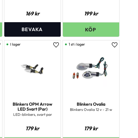
169
kr
199
kr
I lager
1 st i lager
ägg till i favoriter
Lägg till i favoriter
Lägg till i 
Blinkers OPM Arrow
Blinkers Ovalia
LED Svart (Par)
Blinkers Ovalia 12 v - 21 w
LED-blinkers, svart par
179
kr
179
kr