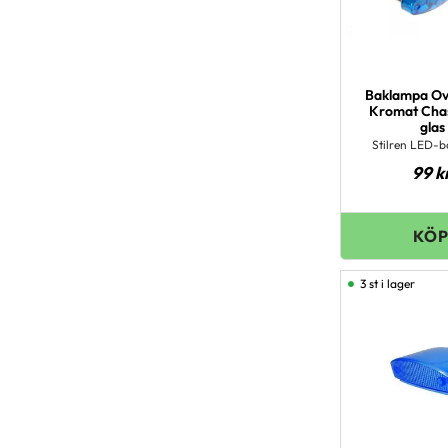
Baklampa Ov
Kromat Chas
glas
Stilren LED-
99
k
3 st i lager