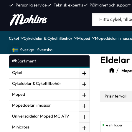
check
Personlig service
check
Teknisk expertis
check
Pålitlighet och support
Cykel
Cykeldelar & Cykeltillbehör
Moped
Mopeddelar i masso
Sverige
Svenska
Eldelar
Sortiment
Moped
Cykel
Cykeldelar & Cykeltillbehör
Moped
Prisintervall
Mopeddelar i massor
0
Universaldelar Moped MC ATV
4 st i lager
Minicross