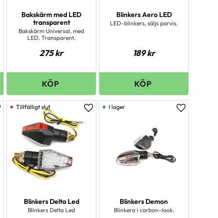
Bakskärm med LED
Blinkers Aero LED
transparent
LED-blinkers, säljs parvis.
Bakskärm Universal, med
LED. Transparent.
275
kr
189
kr
I lager
ägg till i favoriter
Lägg till i favoriter
Lägg till i 
Blinkers Delta Led
Blinkers Demon
Blinkers Delta Led
Blinkera i carbon-look.