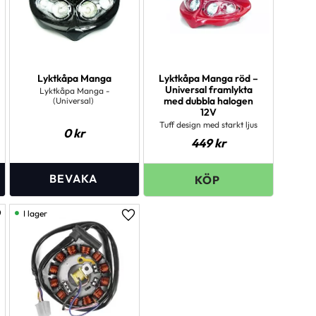
Lyktkåpa Manga
Lyktkåpa Manga röd –
Universal framlykta
Lyktkåpa Manga -
med dubbla halogen
(Universal)
12V
Tuff design med starkt ljus
0
kr
449
kr
I lager
ägg till i favoriter
Lägg till i favoriter