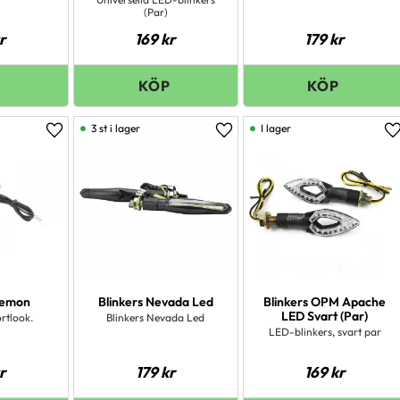
(Par)
r
169
kr
179
kr
3 st i lager
I lager
Lägg till i favoriter
Lägg till i favoriter
L
Demon
Blinkers Nevada Led
Blinkers OPM Apache
LED Svart (Par)
ortlook.
Blinkers Nevada Led
LED-blinkers, svart par
r
179
kr
169
kr