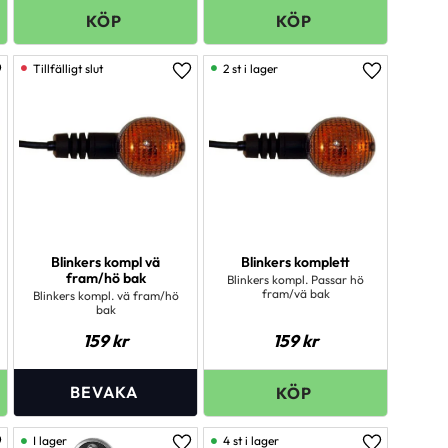
2 st i lager
ägg till i favoriter
Lägg till i favoriter
Lägg till i 
Blinkers kompl vä
Blinkers komplett
fram/hö bak
Blinkers kompl. Passar hö
fram/vä bak
Blinkers kompl. vä fram/hö
bak
159
kr
159
kr
I lager
4 st i lager