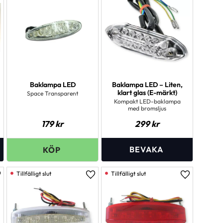
Baklampa LED
Baklampa LED – Liten,
klart glas (E-märkt)
Space Transparent
Kompakt LED-baklampa
med bromsljus
179
kr
299
kr
ägg till i favoriter
Lägg till i favoriter
Lägg till i 