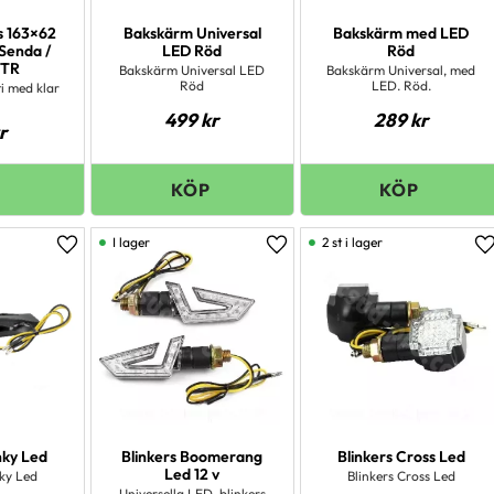
s 163×62
Bakskärm Universal
Bakskärm med LED
Senda /
LED Röd
Röd
DTR
Bakskärm Universal LED
Bakskärm Universal, med
Röd
LED. Röd.
i med klar
499
kr
289
kr
r
I lager
2 st i lager
Lägg till i favoriter
Lägg till i favoriter
L
nky Led
Blinkers Boomerang
Blinkers Cross Led
Led 12 v
nky Led
Blinkers Cross Led
Universella LED-blinkers