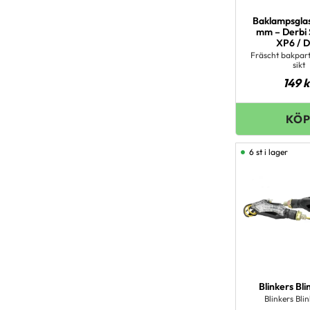
Baklampsgla
mm – Derbi 
XP6 / 
Fräscht bakpart
sikt
149
k
6 st i lager
Blinkers Bli
Blinkers Bli