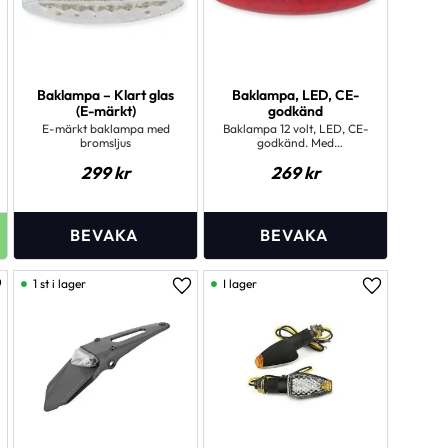
Baklampa – Klart glas
Baklampa, LED, CE-
(E-märkt)
godkänd
E-märkt baklampa med
Baklampa 12 volt, LED, CE-
bromsljus
godkänd. Med
nummerplåtsbelysning
299
kr
269
kr
&amp; bromsljus
1 st i lager
I lager
ägg till i favoriter
Lägg till i favoriter
Lägg till i 