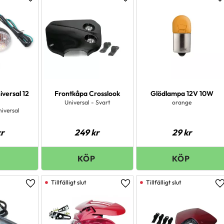
Lägg till i favoriter
Lägg till i favoriter
L
iversal 12
Frontkåpa Crosslook
Glödlampa 12V 10W
Universal - Svart
orange
niversal
r
249
kr
29
kr
Lägg till i favoriter
Lägg till i favoriter
L