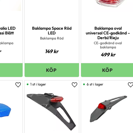
alia LED
Baklampa Space Röd
Baklampa oval
si Blått
LED
universal CE-godkänd –
Derbi/Rieju
Baklampa Röd
baklampa
CE-godkänd oval
baklampa
r
149
kr
499
kr
1 st i lager
6 st i lager
Lägg till i favoriter
Lägg till i favoriter
L