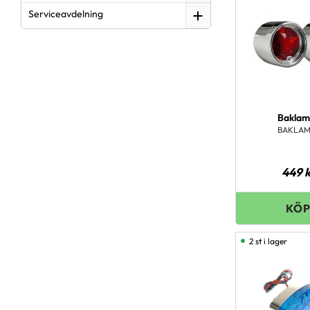
Serviceavdelning
Bakla
BAKLAM
449
k
2 st i lager