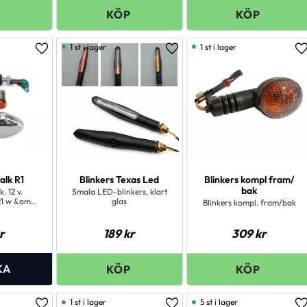
1 st i lager
1 st i lager
Lägg till i favoriter
Lägg till i favoriter
L
alk R1
Blinkers Texas Led
Blinkers kompl fram/
bak
k. 12 v.
Smala LED-blinkers, klart
21 w &amp;
glas
Blinkers kompl. fram/bak
por.
r
189
kr
309
kr
1 st i lager
5 st i lager