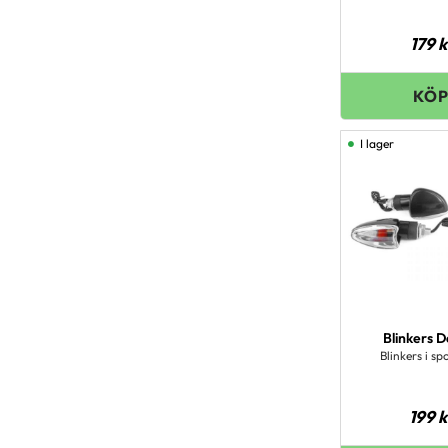
179
k
I lager
Blinkers 
Blinkers i sp
199
k