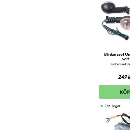
Blinkersset Un
volt
Blinkersset U
249
k
2 st i lager