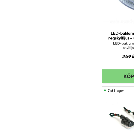
LED-bakla
regskyltljus –
LED-baklam
skyltlj
249
k
7 st i lager