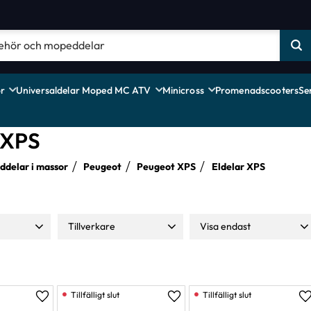
r
Universaldelar Moped MC ATV
Minicross
Promenadscooters
Se
 XPS
delar i massor
Peugeot
Peugeot XPS
Eldelar XPS
Tillverkare
Visa endast
1 189
Malossi
1
Finns i lager
32
Moparts
4
TNT
22
Lägg till i favoriter
Lägg till i favoriter
L