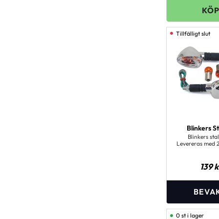
Blinkers St
Blinkers stal
Levereras med 
10 w lam
139
k
0 st i lager