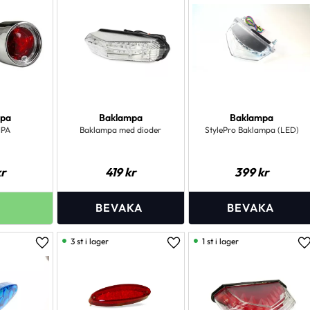
mpa
Baklampa
Baklampa
PA
Baklampa med dioder
StylePro Baklampa (LED)
r
419
kr
399
kr
3 st i lager
1 st i lager
Lägg till i favoriter
Lägg till i favoriter
L