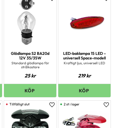
ägg till i favoriter
Lägg till i favoriter
Lägg till i 
Glödlampa S2 BA20d
LED-baklampa 15 LED –
12V 35/35W
universell Space-modell
Standard glödlampa för
Kraftigt ljus, universell LED
strålkastare
25
kr
219
kr
2 st i lager
ägg till i favoriter
Lägg till i favoriter
Lägg till i 