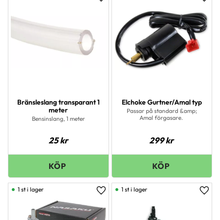
Lägg till i favoriter
Lägg 
Bränsleslang transparant 1
Elchoke Gurtner/Amal typ
meter
Passar på standard &amp;
Amal förgasare.
Bensinslang, 1 meter
25
kr
299
kr
1 st i lager
1 st i lager
Lägg till i favoriter
Lägg 