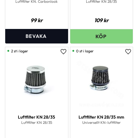
Luftfilter KN. Carbonlook
Luftfilter KN 28/35
99
kr
109
kr
2 st i lager
0 st i lager
Lägg till i favoriter
Lägg 
Luftfilter KN 28/35
Luftfilter KN 28/35 mm
Luftfilter KN 28/35
Universellt KN-luftfilter