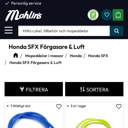
check
Personlig service
Favorite
Meny
KUND
Honda SFX Förgasare & Luft
Mopeddelar i massor
Honda
Honda SFX
Honda SFX Förgasare & Luft
FILTRERA
SORTERA
3 st i lager
Lägg till i favoriter
Lägg 