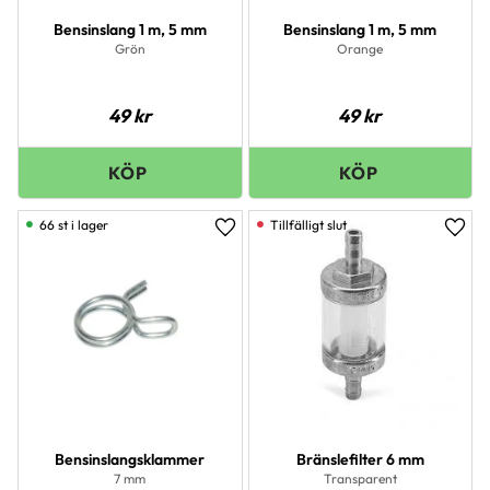
Bensinslang 1 m, 5 mm
Bensinslang 1 m, 5 mm
Grön
Orange
49
kr
49
kr
66 st i lager
Lägg till i favoriter
Lägg 
Bensinslangsklammer
Bränslefilter 6 mm
7 mm
Transparent