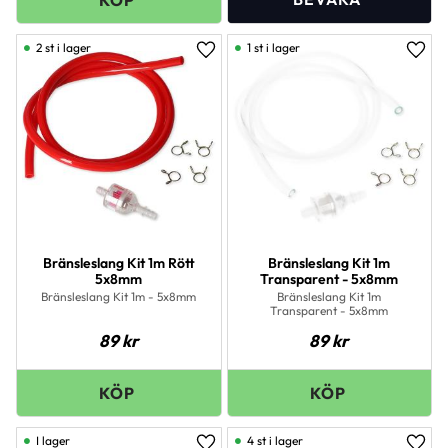
2 st i lager
1 st i lager
Lägg till i favoriter
Lägg 
Bränsleslang Kit 1m Rött
Bränsleslang Kit 1m
5x8mm
Transparent - 5x8mm
Bränsleslang Kit 1m - 5x8mm
Bränsleslang Kit 1m
Transparent - 5x8mm
89
kr
89
kr
I lager
4 st i lager