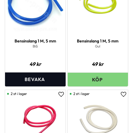
Bensinslang 1 M, 5 mm
Bensinslang 1 M, 5 mm
Blå
Gul
49
kr
49
kr
2 st i lager
2 st i lager
Lägg till i favoriter
Lägg 