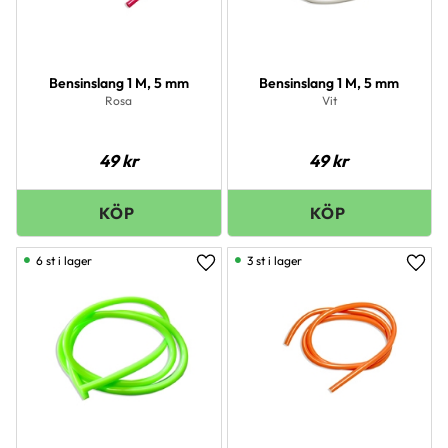
Bensinslang 1 M, 5 mm
Bensinslang 1 M, 5 mm
Rosa
Vit
49
kr
49
kr
6 st i lager
3 st i lager
Lägg till i favoriter
Lägg 