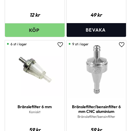
12
kr
49
kr
6 st i lager
9 st i lager
Lägg till i favoriter
Lägg 
Bränslefilter 6 mm
Bränslefilter/bensinfilter 6
mm CNC aluminium
Koniskt
Bränslefilter/bensinfilter
59
kr
59
kr