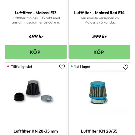
Luftfilter - Malossi E13
Luftfilter - Malossi Red E14
Luftfilter Malossi E13 rakt med
Den nyaste versionen av
anslutningsdiamter 32-38mm.
Malossis välkända
racingluftfilter. E14 har den
snygga kromkåpan, men är
fyrkantigt till skillnad från
499
kr
399
kr
föregångaren som är rund.
Denna design gör att filtret
passar fler modeller då det
kräver mindre utrymme för att
monteras på ett bra sätt.
1 st i lager
Lägg till i favoriter
Lägg 
Luftfilter KN 28-35 mm
Luftfilter KN 28/35