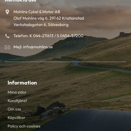
Mohlins Cykel & Motor AB
Olof Mohlins väg 6, 291 62 Kristianstad
Verkstadsgatan 6, Sölvesborg
Telefon: K 044-211613 / S 0456-57200
Mejl: info@mohlins.se
Information
Mina sidor
Kundtjänst
Om oss
Köpvillkor
Policy och cookies