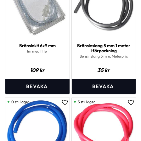
Bränslekit 6x9 mm
Bränsleslang 5 mm 1 meter
i förpackning
1m med filter
Bensinslang 5 mm, Meterpris
109
kr
35
kr
0 st i lager
5 st i lager
Lägg till i favoriter
Lägg 