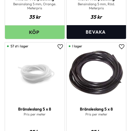
Bensinslang 5 mm, Orange.
Bensinslang 5 mm, Röd.
Meterpris
Meterpris
35
kr
35
kr
57 st i lager
I lager
Lägg till i favoriter
Lägg 
Bränsleslang 5 x 8
Bränsleslang 5 x 8
Pris per meter
Pris per meter