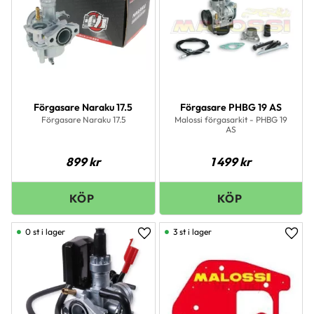
Förgasare Naraku 17.5
Förgasare PHBG 19 AS
Förgasare Naraku 17.5
Malossi förgasarkit - PHBG 19
AS
899
kr
1 499
kr
0 st i lager
3 st i lager
Lägg till i favoriter
Lägg 