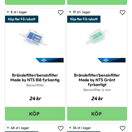
8 st i lager
19 st i lager
Lägg till i favoriter
Lägg 
Köp fler Få rabatt
Köp fler Få rabatt
Bränslefilter/bensinfilter
Bränslefilter/bensinfilter
Made by NTS Blå fyrkantig
Made by NTS Grönt
fyrkantigt
Bensinfilter
Bensinfilter 6 mm
24
kr
24
kr
48 st i lager
34 st i lager
Lägg till i favoriter
Lägg 