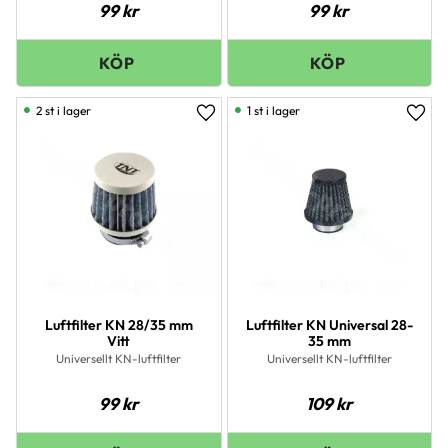
99
kr
99
kr
2 st i lager
1 st i lager
Lägg till i favoriter
Lägg 
Luftfilter KN 28/35 mm
Luftfilter KN Universal 28-
Vitt
35 mm
Universellt KN-luftfilter
Universellt KN-luftfilter
99
kr
109
kr