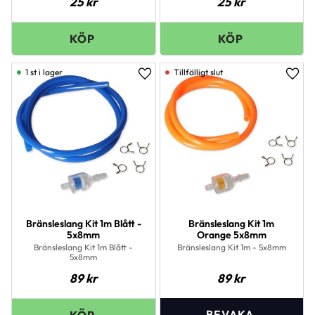
25
kr
25
kr
1 st i lager
Lägg till i favoriter
Lägg 
Bränsleslang Kit 1m Blått -
Bränsleslang Kit 1m
5x8mm
Orange 5x8mm
Bränsleslang Kit 1m Blått -
Bränsleslang Kit 1m - 5x8mm
5x8mm
89
kr
89
kr