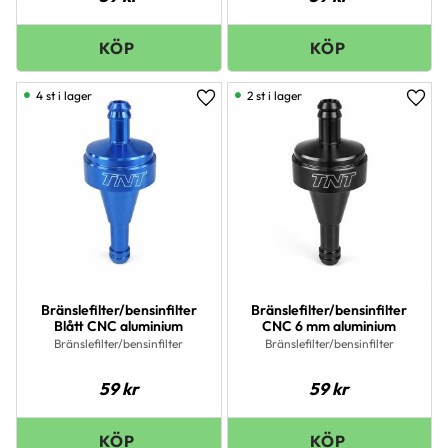
4 st i lager
2 st i lager
Lägg till i favoriter
Lägg 
Bränslefilter/bensinfilter
Bränslefilter/bensinfilter
Blått CNC aluminium
CNC 6 mm aluminium
Bränslefilter/bensinfilter
Bränslefilter/bensinfilter
59
kr
59
kr