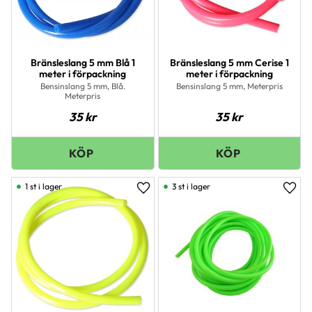
Bränsleslang 5 mm Blå 1
Bränsleslang 5 mm Cerise 1
meter i förpackning
meter i förpackning
Bensinslang 5 mm, Blå.
Bensinslang 5 mm, Meterpris
Meterpris
35
kr
35
kr
1 st i lager
3 st i lager
Lägg till i favoriter
Lägg 