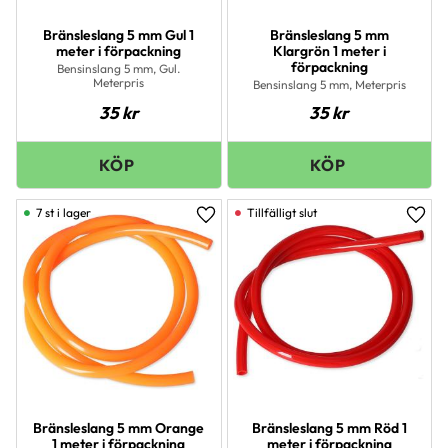
Bränsleslang 5 mm Gul 1
Bränsleslang 5 mm
meter i förpackning
Klargrön 1 meter i
förpackning
Bensinslang 5 mm, Gul.
Meterpris
Bensinslang 5 mm, Meterpris
35
kr
35
kr
7 st i lager
Lägg till i favoriter
Lägg 
Bränsleslang 5 mm Orange
Bränsleslang 5 mm Röd 1
1 meter i förpackning
meter i förpackning