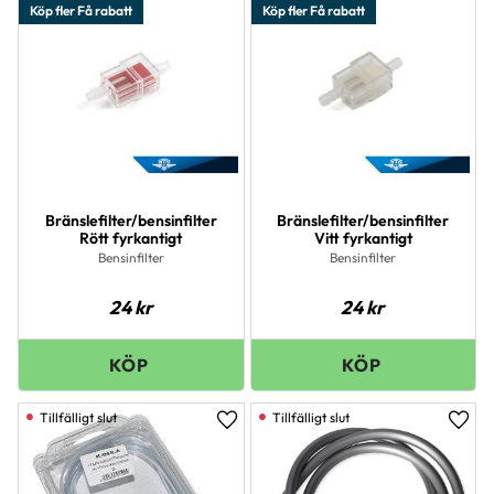
Köp fler Få rabatt
Köp fler Få rabatt
Bränslefilter/bensinfilter
Bränslefilter/bensinfilter
Rött fyrkantigt
Vitt fyrkantigt
Bensinfilter
Bensinfilter
24
kr
24
kr
Lägg till i favoriter
Lägg 