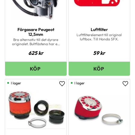
Förgasare Peugeot
Luftfilter
12,5mm
Luftfilterelement till original
luftbox. Till Honda SFX.
Bra alternativ till det dyrare
originalet. Bultfästena har ett
mått på 35 mmLevereras med
625
kr
59
kr
automat choke.
I lager
I lager
Lägg till i favoriter
Lägg 