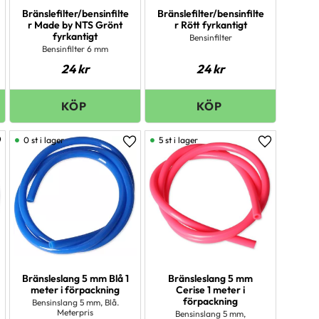
Bränslefilter/bensinfilte
Bränslefilter/bensinfilte
r Made by NTS Grönt
r Rött fyrkantigt
fyrkantigt
Bensinfilter
Bensinfilter 6 mm
24
kr
24
kr
0 st i lager
5 st i lager
ägg till i favoriter
Lägg till i favoriter
Lägg till i 
Bränsleslang 5 mm Blå 1
Bränsleslang 5 mm
meter i förpackning
Cerise 1 meter i
förpackning
Bensinslang 5 mm, Blå.
Meterpris
Bensinslang 5 mm,