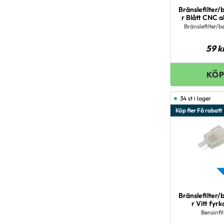
Bränslefilter/b
r Blått CNC 
Bränslefilter/be
59
k
34 st i lager
Köp fler Få rabatt
Bränslefilter/b
r Vitt fyrk
Bensinfil