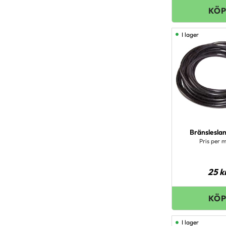
I lager
Bränsleslan
Pris per 
25
k
I lager