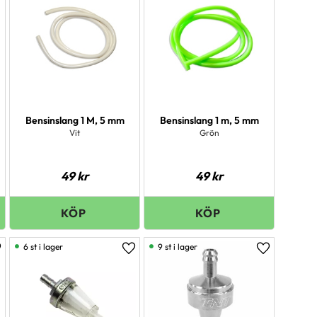
Bensinslang 1 M, 5 mm
Bensinslang 1 m, 5 mm
Vit
Grön
49
kr
49
kr
6 st i lager
9 st i lager
ägg till i favoriter
Lägg till i favoriter
Lägg till i 