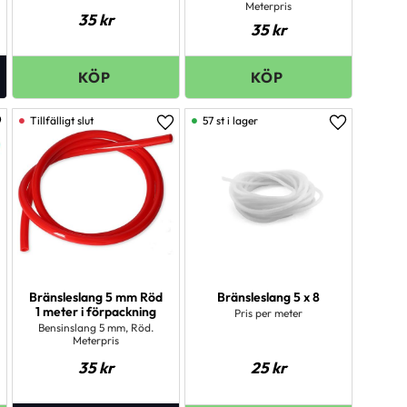
Meterpris
35
kr
35
kr
57 st i lager
ägg till i favoriter
Lägg till i favoriter
Lägg till i 
Bränsleslang 5 mm Röd
Bränsleslang 5 x 8
1 meter i förpackning
Pris per meter
Bensinslang 5 mm, Röd.
Meterpris
35
kr
25
kr