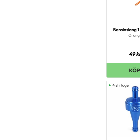
Bensinslang 
Orang
49
k
4 st i lager