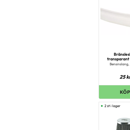
Bränsles
transparant
Bensinslang,
25
k
2 st i lager