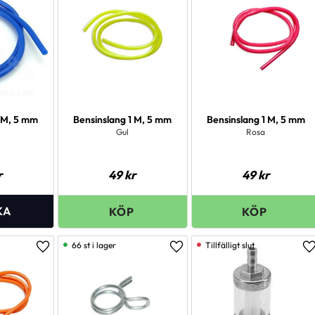
1 M, 5 mm
Bensinslang 1 M, 5 mm
Bensinslang 1 M, 5 mm
Gul
Rosa
r
49
kr
49
kr
66 st i lager
Lägg till i favoriter
Lägg till i favoriter
L