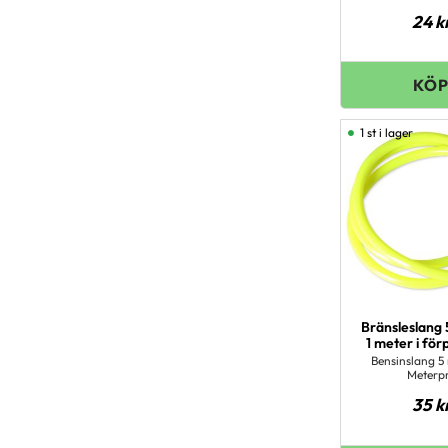
24
k
1 st i lager
Bränsleslang
1 meter i fö
Bensinslang 5
Meterpr
35
k