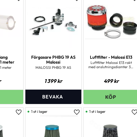
Lägg till i favoriter
Lägg till i favoriter
L
lang
Förgasare PHBG 19 AS
Luftfilter - Malossi E13
 1 meter
Malossi
Luftfilter Malossi E13 rakt
med anslutningsdiamter 32-
 1 meter
MALOSSI PHBG 19 AS
38mm.
r
1 399
kr
499
kr
1 st i lager
1 st i lager
Lägg till i favoriter
Lägg till i favoriter
L