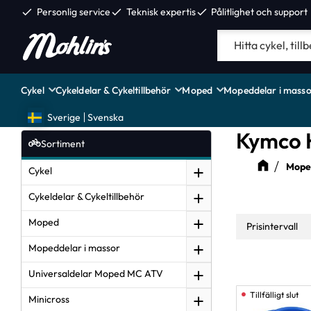
check
Personlig service
check
Teknisk expertis
check
Pålitlighet och support
Cykel
Cykeldelar & Cykeltillbehör
Moped
Mopeddelar i masso
Sverige
Svenska
Kymco H
Sortiment
Moped
Cykel
Cykeldelar & Cykeltillbehör
Moped
Prisintervall
Mopeddelar i massor
12
Universaldelar Moped MC ATV
Minicross