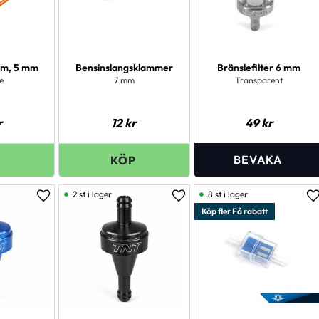
1 m, 5 mm
Bensinslangsklammer
Bränslefilter 6 mm
e
7 mm
Transparent
r
12
kr
49
kr
2 st i lager
8 st i lager
Lägg till i favoriter
Lägg till i favoriter
L
Köp fler Få rabatt