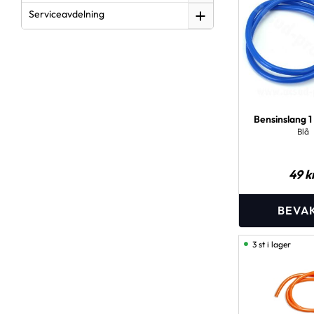
Serviceavdelning
Bensinslang 
Blå
49
k
3 st i lager