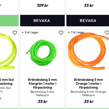
r
109
kr
35
kr
3 st i lager
7 st i lager
Lägg till i favoriter
Lägg till i favoriter
L
 5 mm Gul
Bränsleslang 5 mm
Bränsleslang 5 mm
rpackning
Klargrön 1 meter i
Orange 1 meter i
förpackning
förpackning
 mm, Gul.
is
Bensinslang 5 mm,
Bensinslang 5 mm, Orange.
Meterpris
Meterpris
r
35
kr
35
kr