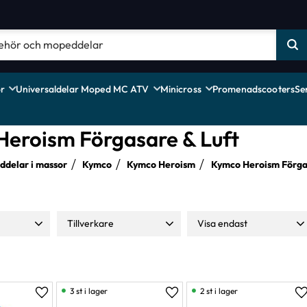
r
Universaldelar Moped MC ATV
Minicross
Promenadscooters
Se
eroism Förgasare & Luft
delar i massor
Kymco
Kymco Heroism
Kymco Heroism Förga
Tillverkare
Visa endast
1 399
Moparts
24
Finns i lager
32
NTS
4
TNT
6
3 st i lager
2 st i lager
Lägg till i favoriter
Lägg till i favoriter
L