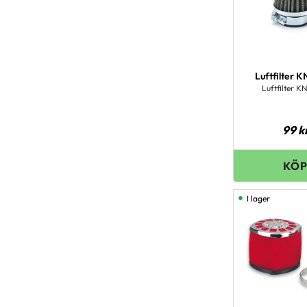
Luftfilter 
Luftfilter K
99
k
I lager