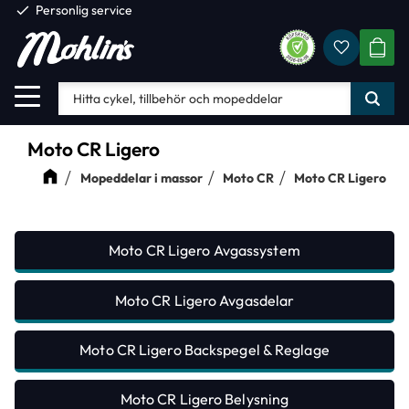
check
Personlig service
Favorite
Meny
KUND
Moto CR Ligero
Mopeddelar i massor
Moto CR
Moto CR Ligero
Moto CR Ligero Avgassystem
Moto CR Ligero Avgasdelar
Moto CR Ligero Backspegel & Reglage
Moto CR Ligero Belysning