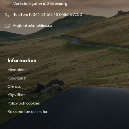
Verkstadsgatan 6, Sölvesborg
Telefon: K 044-211613 / S 0456-57200
Mejl: info@mohlins.se
Information
Mina sidor
Kundtjänst
Om oss
Köpvillkor
Policy och cookies
Reklamation och retur