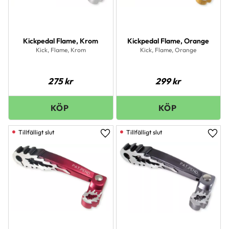
Kickpedal Flame, Krom
Kickpedal Flame, Orange
Kick, Flame, Krom
Kick, Flame, Orange
275
kr
299
kr
Lägg till i favoriter
Lägg 