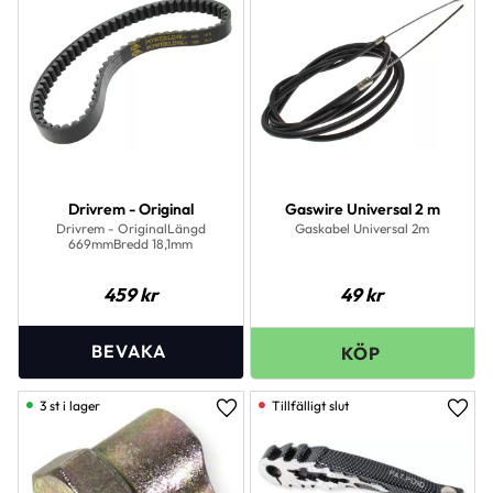
Drivrem - Original
Gaswire Universal 2 m
Drivrem - OriginalLängd
Gaskabel Universal 2m
669mmBredd 18,1mm
459
kr
49
kr
3 st i lager
Lägg till i favoriter
Lägg 