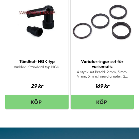
Tändhatt NGK typ
Variatorringar set för
variomatic
Vinklad. Standard typ NGK.
4 styck set.Bredd: 2 mm, 3 mm,
4 mm, 5 mm.Innerdiameter: 20
mm Ytterdiameter: 24 mm
29
kr
169
kr