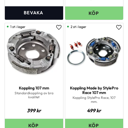
1 st i lager
2 st i lager
Lägg till i favoriter
Lägg 
Koppling 107 mm
Koppling Made by StylePro
Race 107 mm
Standardkoppling av bra
kvalitet
Koppling StylePro Race, 107
mm.
399
kr
499
kr