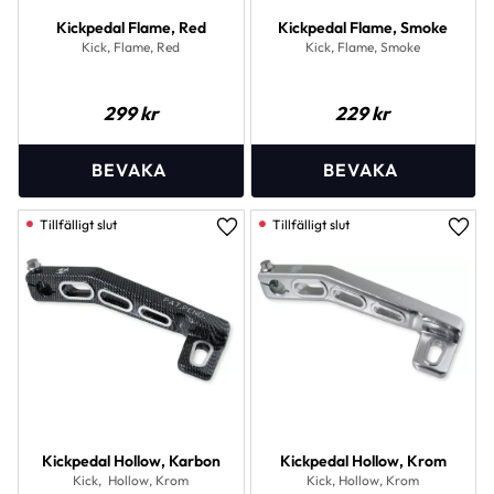
Kickpedal Flame, Red
Kickpedal Flame, Smoke
Kick, Flame, Red
Kick, Flame, Smoke
299
kr
229
kr
Lägg till i favoriter
Lägg 
Kickpedal Hollow, Karbon
Kickpedal Hollow, Krom
Kick, Hollow, Krom
Kick, Hollow, Krom