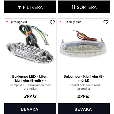
FILTRERA
SORTERA
Lägg till i favoriter
Lägg 
Baklampa LED – Liten,
Baklampa – Klart glas (E-
klart glas (E-märkt)
märkt)
Kompakt LED-baklampa med
E-märkt baklampa med
bromsljus
bromsljus
299
kr
299
kr