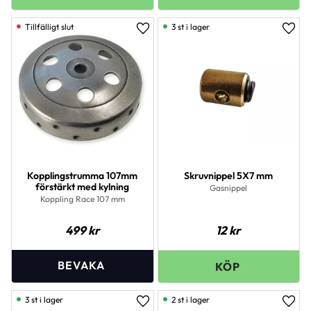
3 st i lager
Lägg till i favoriter
Lägg 
Kopplingstrumma 107mm
Skruvnippel 5X7 mm
förstärkt med kylning
Gasnippel
Koppling Race 107 mm
499
kr
12
kr
3 st i lager
2 st i lager
Lägg till i favoriter
Lägg 