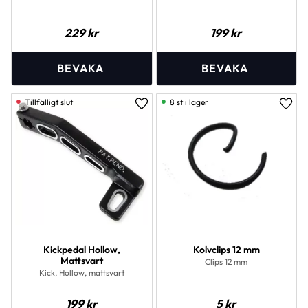
229
kr
199
kr
8 st i lager
Lägg till i favoriter
Lägg 
Kickpedal Hollow,
Kolvclips 12 mm
Mattsvart
Clips 12 mm
Kick, Hollow, mattsvart
199
kr
5
kr