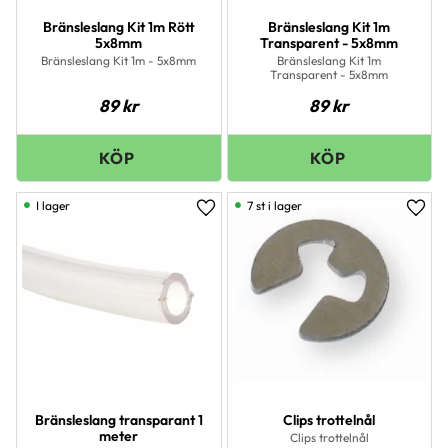
Bränsleslang Kit 1m Rött
Bränsleslang Kit 1m
5x8mm
Transparent - 5x8mm
Bränsleslang Kit 1m - 5x8mm
Bränsleslang Kit 1m
Transparent - 5x8mm
89
kr
89
kr
I lager
7 st i lager
Lägg till i favoriter
Lägg 
Bränsleslang transparant 1
Clips trottelnål
meter
Clips trottelnål