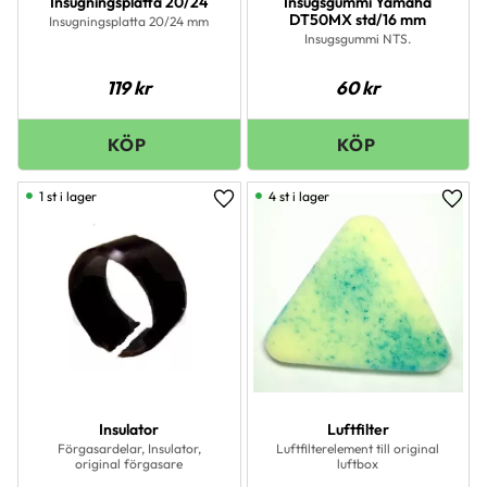
Insugningsplatta 20/24
Insugsgummi Yamaha
DT50MX std/16 mm
Insugningsplatta 20/24 mm
Insugsgummi NTS.
119
kr
60
kr
1 st i lager
4 st i lager
Lägg till i favoriter
Lägg 
Insulator
Luftfilter
Förgasardelar, Insulator,
Luftfilterelement till original
original förgasare
luftbox