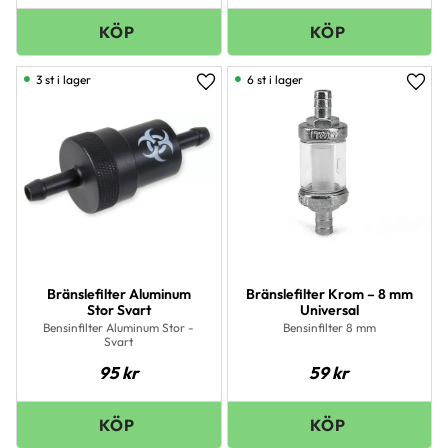
3 st i lager
6 st i lager
Lägg till i favoriter
Lägg 
Bränslefilter Aluminum
Bränslefilter Krom – 8 mm
Stor Svart
Universal
Bensinfilter Aluminum Stor -
Bensinfilter 8 mm
Svart
95
kr
59
kr