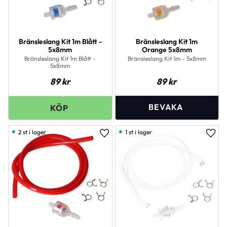
Bränsleslang Kit 1m Blått -
Bränsleslang Kit 1m
5x8mm
Orange 5x8mm
Bränsleslang Kit 1m Blått -
Bränsleslang Kit 1m - 5x8mm
5x8mm
89
kr
89
kr
2 st i lager
1 st i lager
Lägg till i favoriter
Lägg 