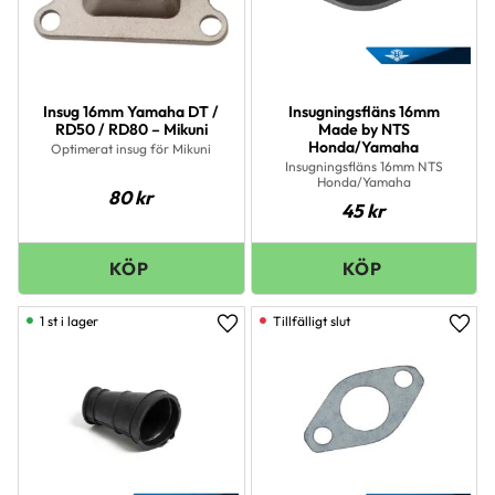
Insug 16mm Yamaha DT /
Insugningsfläns 16mm
RD50 / RD80 – Mikuni
Made by NTS
Honda/Yamaha
Optimerat insug för Mikuni
Insugningsfläns 16mm NTS
Honda/Yamaha
80
kr
45
kr
1 st i lager
Lägg till i favoriter
Lägg 