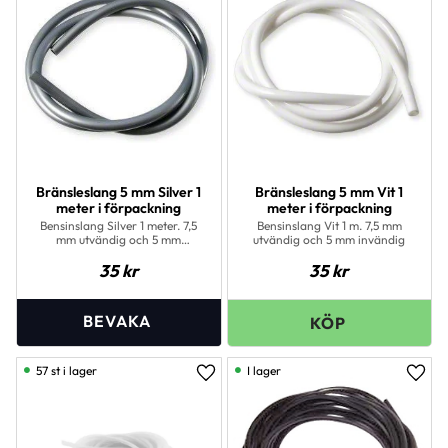
Bränsleslang 5 mm Silver 1
Bränsleslang 5 mm Vit 1
meter i förpackning
meter i förpackning
Bensinslang Silver 1 meter. 7,5
Bensinslang Vit 1 m. 7,5 mm
mm utvändig och 5 mm
utvändig och 5 mm invändig
invändig
35
kr
35
kr
57 st i lager
I lager
Lägg till i favoriter
Lägg 