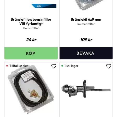
Bränslefilter/bensinfilter
Bränslekit 6x9 mm
Vitt fyrkantigt
1m med filter
Bensinfilter
24
kr
109
kr
1 st i lager
Lägg till i favoriter
Lägg 