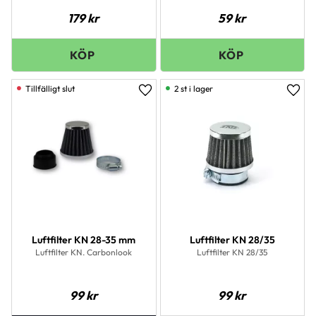
179
kr
59
kr
2 st i lager
Lägg till i favoriter
Lägg 
Luftfilter KN 28-35 mm
Luftfilter KN 28/35
Luftfilter KN. Carbonlook
Luftfilter KN 28/35
99
kr
99
kr