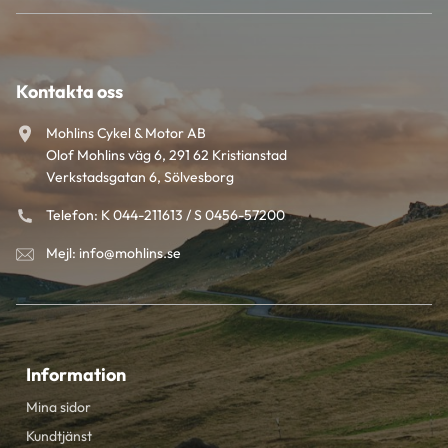
Kontakta oss
Mohlins Cykel & Motor AB
Olof Mohlins väg 6, 291 62 Kristianstad
Verkstadsgatan 6, Sölvesborg
Telefon: K 044-211613 / S 0456-57200
Mejl: info@mohlins.se
Information
Mina sidor
Kundtjänst