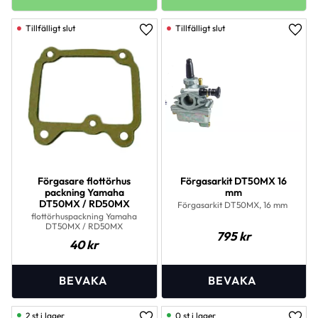
Lägg till i favoriter
Lägg 
Förgasare flottörhus
Förgasarkit DT50MX 16
packning Yamaha
mm
DT50MX / RD50MX
Förgasarkit DT50MX, 16 mm
flottörhuspackning Yamaha
DT50MX / RD50MX
795
kr
40
kr
2 st i lager
0 st i lager