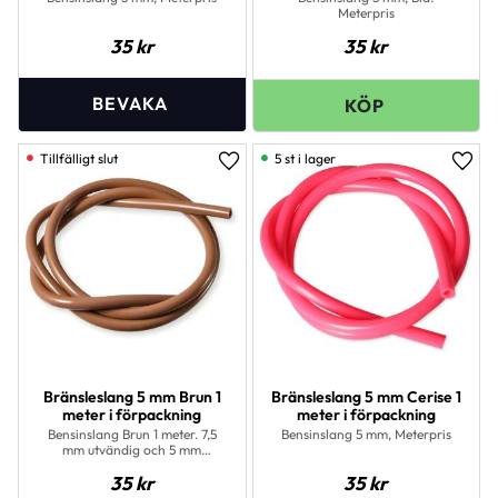
Meterpris
35
kr
35
kr
5 st i lager
Lägg till i favoriter
Lägg 
Bränsleslang 5 mm Brun 1
Bränsleslang 5 mm Cerise 1
meter i förpackning
meter i förpackning
Bensinslang Brun 1 meter. 7,5
Bensinslang 5 mm, Meterpris
mm utvändig och 5 mm
invändig
35
kr
35
kr