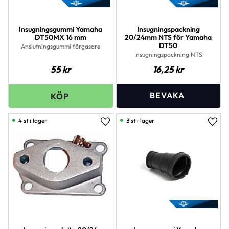
Insugningsgummi Yamaha
Insugningspackning
DT50MX 16 mm
20/24mm NTS för Yamaha
DT50
Anslutningsgummi förgasare
Insugningspackning NTS
55
kr
16,25
kr
4 st i lager
3 st i lager
Lägg till i favoriter
Lägg 