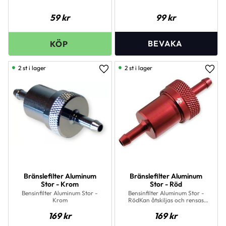
59
kr
99
kr
2 st i lager
2 st i lager
Lägg till i favoriter
Lägg 
Bränslefilter Aluminum
Bränslefilter Aluminum
Stor - Krom
Stor - Röd
Bensinfilter Aluminum Stor -
Bensinfilter Aluminum Stor -
Krom
RödKan åtskiljas och rensas
stor modell.
169
kr
169
kr