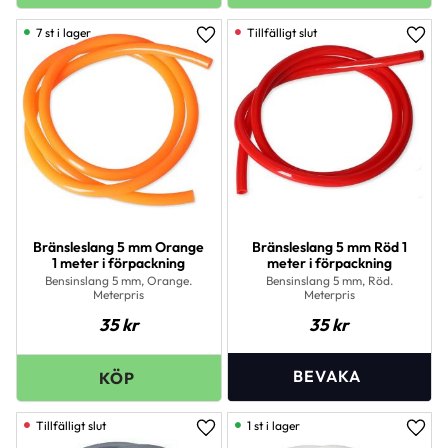
7 st i lager
Lägg till i favoriter
Lägg 
Bränsleslang 5 mm Orange
Bränsleslang 5 mm Röd 1
1 meter i förpackning
meter i förpackning
Bensinslang 5 mm, Orange.
Bensinslang 5 mm, Röd.
Meterpris
Meterpris
35
kr
35
kr
1 st i lager
Lägg till i favoriter
Lägg 