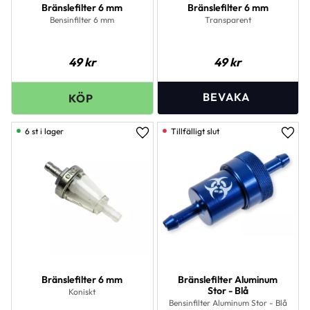
Bränslefilter 6 mm
Bränslefilter 6 mm
Bensinfilter 6 mm
Transparent
49
kr
49
kr
6 st i lager
Lägg till i favoriter
Lägg 
Bränslefilter 6 mm
Bränslefilter Aluminum
Stor - Blå
Koniskt
Bensinfilter Aluminum Stor - Blå