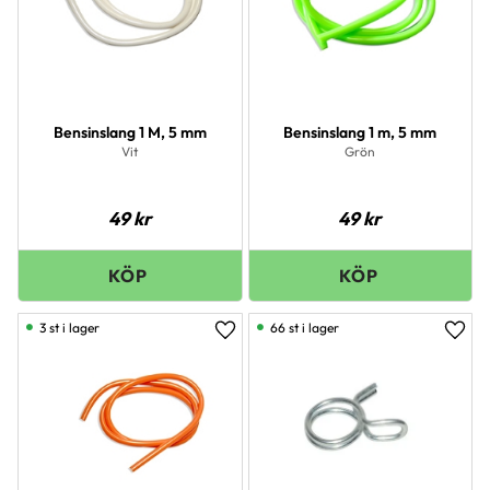
Bensinslang 1 M, 5 mm
Bensinslang 1 m, 5 mm
Vit
Grön
49
kr
49
kr
3 st i lager
66 st i lager
Lägg till i favoriter
Lägg 