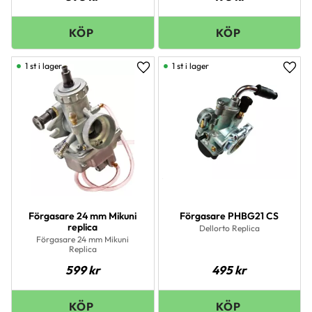
1 st i lager
1 st i lager
Lägg till i favoriter
Lägg 
Förgasare 24 mm Mikuni
Förgasare PHBG21 CS
replica
Dellorto Replica
Förgasare 24 mm Mikuni
Replica
599
kr
495
kr