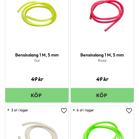
Bensinslang 1 M, 5 mm
Bensinslang 1 M, 5 mm
Gul
Rosa
49
kr
49
kr
3 st i lager
6 st i lager
Lägg till i favoriter
Lägg 