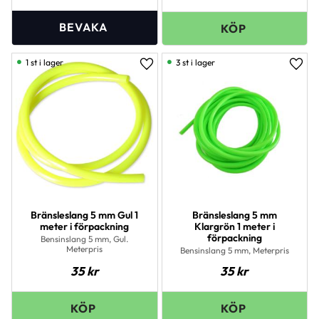
1 st i lager
3 st i lager
Lägg till i favoriter
Lägg 
Bränsleslang 5 mm Gul 1
Bränsleslang 5 mm
meter i förpackning
Klargrön 1 meter i
förpackning
Bensinslang 5 mm, Gul.
Meterpris
Bensinslang 5 mm, Meterpris
35
kr
35
kr