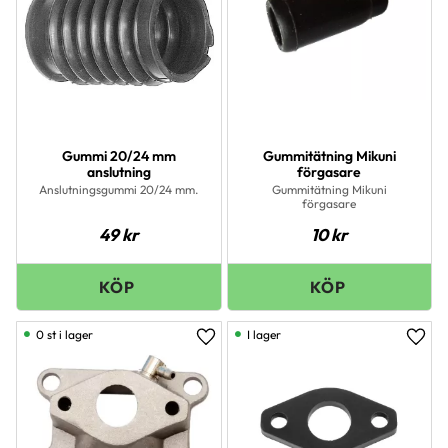
Gummi 20/24 mm
Gummitätning Mikuni
anslutning
förgasare
Anslutningsgummi 20/24 mm.
Gummitätning Mikuni
förgasare
49
kr
10
kr
0 st i lager
I lager
Lägg till i favoriter
Lägg 