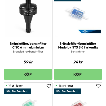
Bränslefilter/bensinfilter
Bränslefilter/bensinfilter
CNC 6 mm aluminium
Made by NTS Blå fyrkantig
Bränslefilter/bensinfilter
Bensinfilter
59
kr
24
kr
19 st i lager
48 st i lager
Lägg till i favoriter
Lägg 
Köp fler Få rabatt
Köp fler Få rabatt