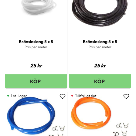
Bränsleslang 5 x 8
Bränsleslang 5 x 8
Pris per meter
Pris per meter
25
kr
25
kr
1 st i lager
Lägg till i favoriter
Lägg 