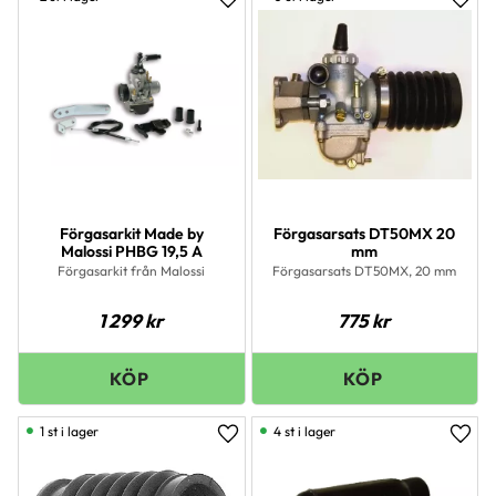
Lägg till i favoriter
Lägg 
Förgasarkit Made by
Förgasarsats DT50MX 20
Malossi PHBG 19,5 A
mm
Förgasarkit från Malossi
Förgasarsats DT50MX, 20 mm
1 299
kr
775
kr
1 st i lager
4 st i lager
Lägg till i favoriter
Lägg 