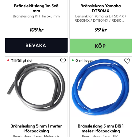
Bränslekit slang 1m 5x8
Bränslekran Yamaha
mm
DT50MX
Bränsleslang KIT 1m 5x8 mm
Bensinkran Yamaha DT50MX /
RD50MX / DT80MX / RD80MX
/ Yankee
109
kr
99
kr
0 st i lager
Lägg till i favoriter
Lägg 
Bränsleslang 5 mm 1 meter
Bränsleslang 5 mm Blå 1
i förpackning
meter i förpackning
Bensinslang 5 mm, Meterpris
Bensinslang 5 mm, Blå.