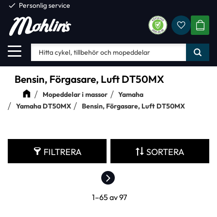
check
Personlig service
Favorite
Meny
KUND
Bensin, Förgasare, Luft DT50MX
Mopeddelar i massor
Yamaha
Yamaha DT50MX
Bensin, Förgasare, Luft DT50MX
FILTRERA
SORTERA
1–
65
av
97