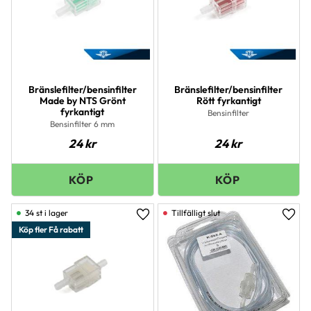
Bränslefilter/bensinfilter
Bränslefilter/bensinfilter
Made by NTS Grönt
Rött fyrkantigt
fyrkantigt
Bensinfilter
Bensinfilter 6 mm
24
kr
24
kr
34 st i lager
Lägg till i favoriter
Lägg 
Köp fler Få rabatt