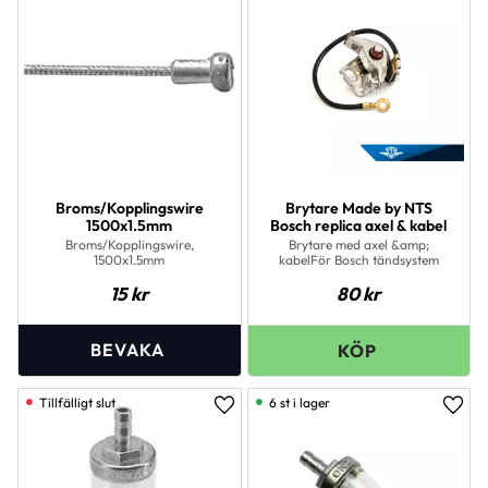
Broms/Kopplingswire
Brytare Made by NTS
1500x1.5mm
Bosch replica axel & kabel
Broms/Kopplingswire,
Brytare med axel &amp;
1500x1.5mm
kabelFör Bosch tändsystem
15
kr
80
kr
6 st i lager
Lägg till i favoriter
Lägg 