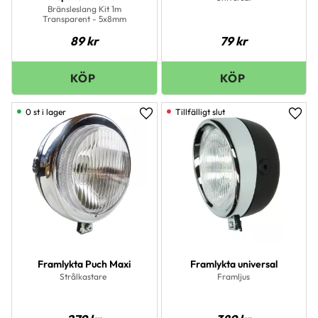
Bränsleslang Kit 1m
Transparent - 5x8mm
89
kr
79
kr
0 st i lager
Lägg till i favoriter
Lägg 
Framlykta Puch Maxi
Framlykta universal
Strålkastare
Framljus