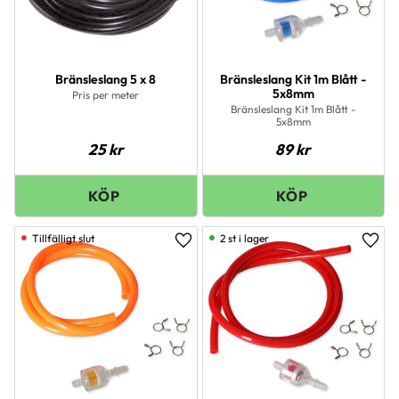
Bränsleslang 5 x 8
Bränsleslang Kit 1m Blått -
5x8mm
Pris per meter
Bränsleslang Kit 1m Blått -
5x8mm
25
kr
89
kr
2 st i lager
Lägg till i favoriter
Lägg 