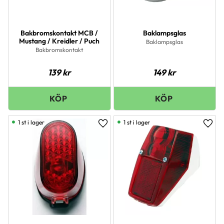
Bakbromskontakt MCB /
Baklampsglas
Mustang / Kreidler / Puch
Baklampsglas
Bakbromskontakt
139
kr
149
kr
1 st i lager
1 st i lager
Lägg till i favoriter
Lägg 