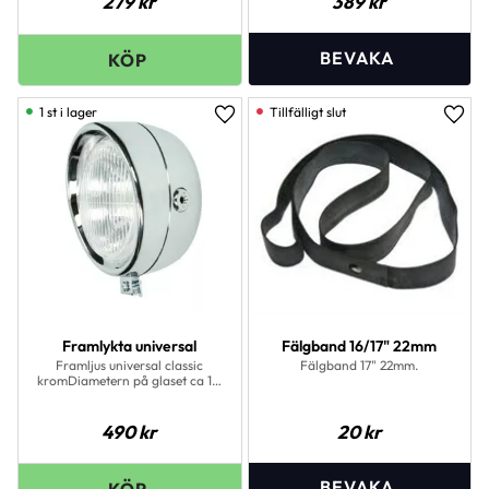
279
kr
389
kr
1 st i lager
Lägg till i favoriter
Lägg 
Framlykta universal
Fälgband 16/17" 22mm
Framljus universal classic
Fälgband 17" 22mm.
kromDiametern på glaset ca 115
mmGlödlampan som passar är
6V 15/15W BAX15D
490
kr
20
kr