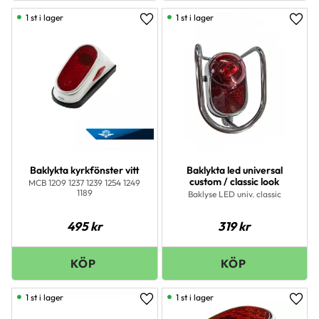
1 st i lager
1 st i lager
Lägg till i favoriter
Lägg 
Baklykta kyrkfönster vitt
Baklykta led universal
custom / classic look
MCB 1209 1237 1239 1254 1249
1189
Baklyse LED univ. classic
495
kr
319
kr
1 st i lager
1 st i lager
Lägg till i favoriter
Lägg 