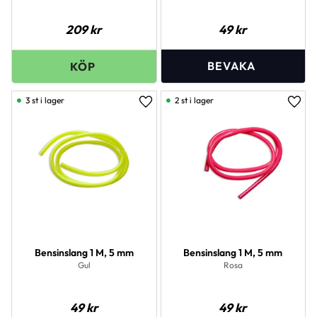
209
kr
49
kr
3 st i lager
2 st i lager
Lägg till i favoriter
Lägg 
Bensinslang 1 M, 5 mm
Bensinslang 1 M, 5 mm
Gul
Rosa
49
kr
49
kr