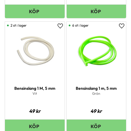
2 st i lager
6 st i lager
Lägg till i favoriter
Lägg 
Bensinslang 1 M, 5 mm
Bensinslang 1 m, 5 mm
Vit
Grön
49
kr
49
kr