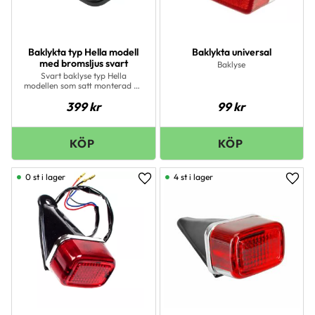
Baklykta typ Hella modell
Baklykta universal
med bromsljus svart
Baklyse
Svart baklyse typ Hella
modellen som satt monterad på
många MCB modeller.
399
kr
99
kr
0 st i lager
4 st i lager
Lägg till i favoriter
Lägg 