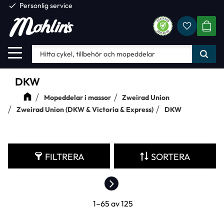
check
Personlig service
Favorite
Meny
KUND
DKW
Mopeddelar i massor
Zweirad Union
Zweirad Union (DKW & Victoria & Express)
DKW
FILTRERA
SORTERA
1–
65
av
125