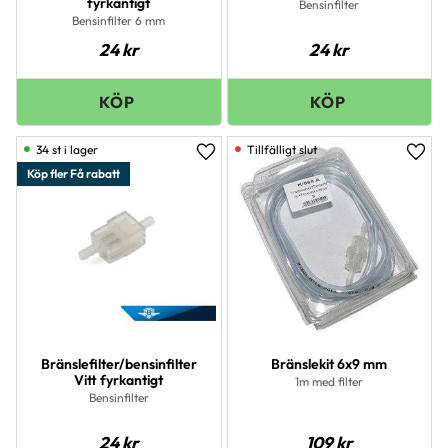
fyrkantigt
Bensinfilter
Bensinfilter 6 mm
24
kr
24
kr
34 st i lager
Lägg till i favoriter
Lägg 
Köp fler Få rabatt
Bränslefilter/bensinfilter
Bränslekit 6x9 mm
Vitt fyrkantigt
1m med filter
Bensinfilter
24
kr
109
kr