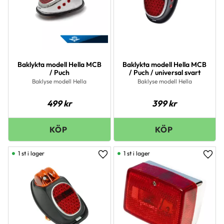
Baklykta modell Hella MCB
Baklykta modell Hella MCB
/ Puch
/ Puch / universal svart
Baklyse modell Hella
Baklyse modell Hella
499
kr
399
kr
1 st i lager
1 st i lager
Lägg till i favoriter
Lägg 