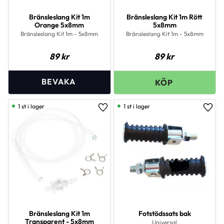
Bränsleslang Kit 1m
Bränsleslang Kit 1m Rött
Orange 5x8mm
5x8mm
Bränsleslang Kit 1m - 5x8mm
Bränsleslang Kit 1m - 5x8mm
89
kr
89
kr
1 st i lager
1 st i lager
Lägg till i favoriter
Lägg 
Bränsleslang Kit 1m
Fotstödssats bak
Transparent - 5x8mm
Universal