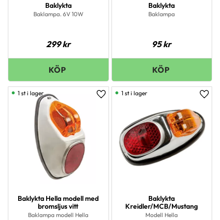
Baklykta
Baklykta
Baklampa. 6V 10W
Baklampa
299
kr
95
kr
1 st i lager
1 st i lager
Lägg till i favoriter
Lägg 
Baklykta Hella modell med
Baklykta
bromsljus vitt
Kreidler/MCB/Mustang
Baklampa modell Hella
Modell Hella