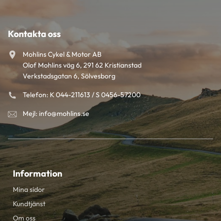
Kontakta oss
Mohlins Cykel & Motor AB
Olof Mohlins väg 6, 291 62 Kristianstad
Verkstadsgatan 6, Sölvesborg
Telefon: K 044-211613 / S 0456-57200
Mejl: info@mohlins.se
Information
Mina sidor
Kundtjänst
Om oss