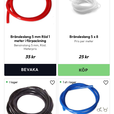
Bränsleslang 5 mm Röd 1
Bränsleslang 5 x 8
meter i förpackning
Pris per meter
Bensinslang 5 mm, Röd.
Meterpris
35
kr
25
kr
I lager
1 st i lager
Lägg till i favoriter
Lägg 