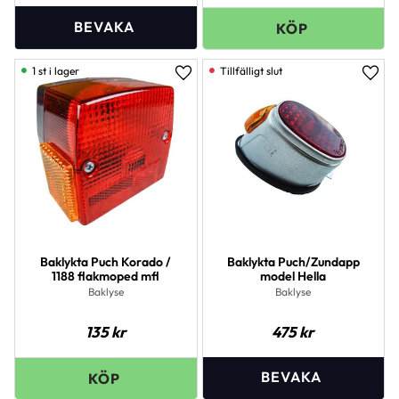
1 st i lager
Lägg till i favoriter
Lägg 
Baklykta Puch Korado /
Baklykta Puch/Zundapp
1188 flakmoped mfl
model Hella
Baklyse
Baklyse
135
kr
475
kr