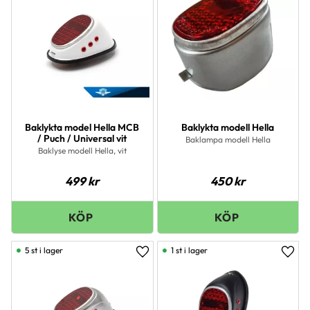
Baklykta model Hella MCB
Baklykta modell Hella
/ Puch / Universal vit
Baklampa modell Hella
Baklyse modell Hella, vit
499
kr
450
kr
5 st i lager
1 st i lager
Lägg till i favoriter
Lägg 