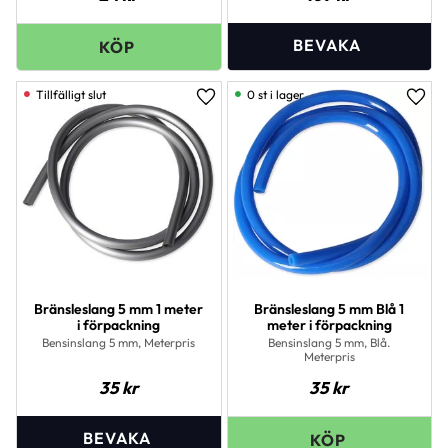
0 st i lager
Lägg till i favoriter
Lägg 
Bränsleslang 5 mm 1 meter
Bränsleslang 5 mm Blå 1
i förpackning
meter i förpackning
Bensinslang 5 mm, Meterpris
Bensinslang 5 mm, Blå.
Meterpris
35
kr
35
kr