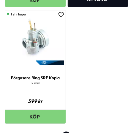
1 st i lager
Lägg till i favoriter
Förgasare Bing SRF Kopia
17 mm
599
kr