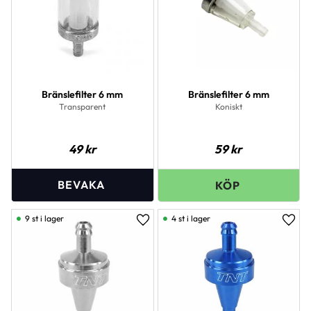
Bränslefilter 6 mm
Bränslefilter 6 mm
Transparent
Koniskt
49
kr
59
kr
9 st i lager
4 st i lager
Lägg till i favoriter
Lägg 