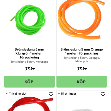
Bränsleslang 5 mm
Bränsleslang 5 mm Orange
Klargrön 1 meter i
1 meter i förpackning
förpackning
Bensinslang 5 mm, Orange.
Meterpris
Bensinslang 5 mm, Meterpris
35
kr
35
kr
57 st i lager
Lägg till i favoriter
Lägg 