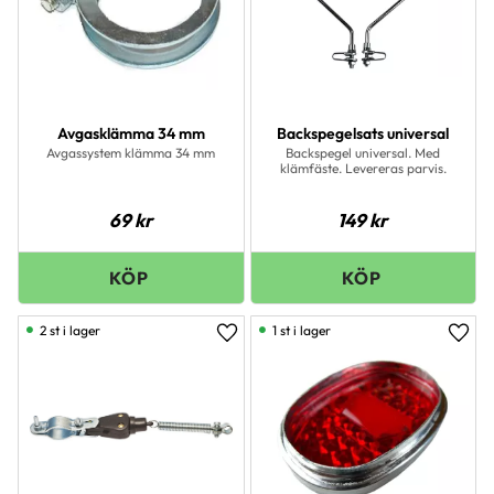
Avgasklämma 34 mm
Backspegelsats universal
Avgassystem klämma 34 mm
Backspegel universal. Med
klämfäste. Levereras parvis.
69
kr
149
kr
2 st i lager
1 st i lager
Lägg till i favoriter
Lägg 