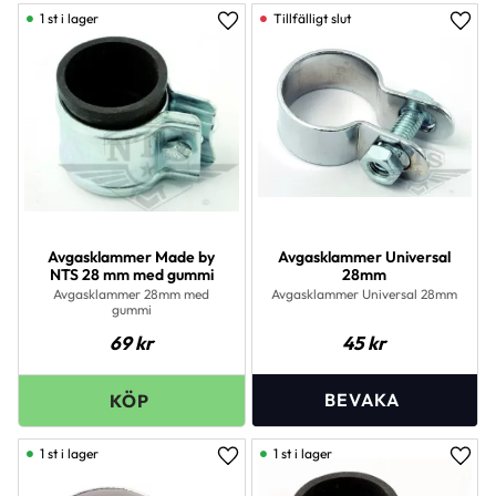
1 st i lager
Lägg till i favoriter
Lägg 
Avgasklammer Made by
Avgasklammer Universal
NTS 28 mm med gummi
28mm
Avgasklammer 28mm med
Avgasklammer Universal 28mm
gummi
69
kr
45
kr
1 st i lager
1 st i lager
Lägg till i favoriter
Lägg 