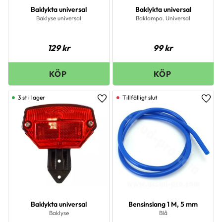
Baklykta universal
Baklykta universal
Baklyse universal
Baklampa. Universal
129
kr
99
kr
3 st i lager
Lägg till i favoriter
Lägg 
Baklykta universal
Bensinslang 1 M, 5 mm
Baklyse
Blå