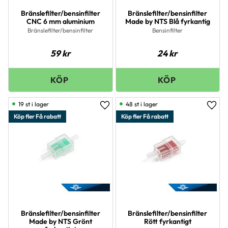
Bränslefilter/bensinfilter
Bränslefilter/bensinfilter
CNC 6 mm aluminium
Made by NTS Blå fyrkantig
Bränslefilter/bensinfilter
Bensinfilter
59
kr
24
kr
19 st i lager
48 st i lager
Lägg till i favoriter
Lägg 
Köp fler Få rabatt
Köp fler Få rabatt
Bränslefilter/bensinfilter
Bränslefilter/bensinfilter
Made by NTS Grönt
Rött fyrkantigt