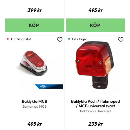
399
kr
495
kr
1 st i lager
Lägg till i favoriter
Lägg 
Baklykta MCB
Baklykta Puch / flakmoped
/ MCB universal svart
Baklampa MCB
Baklampa Universal
495
kr
235
kr