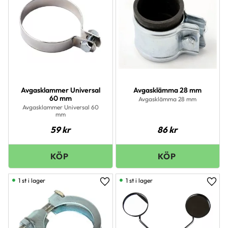
Avgasklammer Universal
Avgasklämma 28 mm
60 mm
Avgasklämma 28 mm
Avgasklammer Universal 60
mm
59
kr
86
kr
1 st i lager
1 st i lager
Lägg till i favoriter
Lägg 