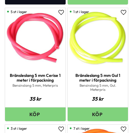
5 st i lager
1 st i lager
Lägg till i favoriter
Lägg 
Bränsleslang 5 mm Cerise 1
Bränsleslang 5 mm Gul 1
meter i förpackning
meter i förpackning
Bensinslang 5 mm, Meterpris
Bensinslang 5 mm, Gul.
Meterpris
35
kr
35
kr
3 st i lager
7 st i lager
Lägg till i favoriter
Lägg 