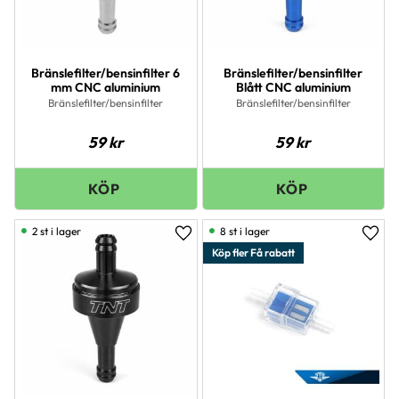
Bränslefilter/bensinfilter 6
Bränslefilter/bensinfilter
mm CNC aluminium
Blått CNC aluminium
Bränslefilter/bensinfilter
Bränslefilter/bensinfilter
59
kr
59
kr
2 st i lager
8 st i lager
Lägg till i favoriter
Lägg 
Köp fler Få rabatt